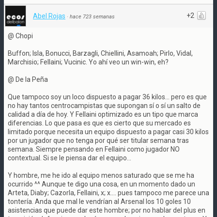
+2
Abel Rojas
·
hace 723 semanas
@ Chopi
Buffon; Isla, Bonucci, Barzagli, Chiellini, Asamoah; Pirlo, Vidal,
Marchisio; Fellaini; Vucinic. Yo ahí veo un win-win, eh?
@ De la Peña
Que tampoco soy un loco dispuesto a pagar 36 kilos... pero es que
no hay tantos centrocampistas que supongan sí o sí un salto de
calidad a día de hoy. Y Fellaini optimizado es un tipo que marca
diferencias. Lo que pasa es que es cierto que su mercado es
limitado porque necesita un equipo dispuesto a pagar casi 30 kilos
por un jugador que no tenga por qué ser titular semana tras
semana. Siempre pensando en Fellaini como jugador NO
contextual. Si se le piensa dar el equipo...
Y hombre, me he ido al equipo menos saturado que se me ha
ocurrido ^^ Aunque te digo una cosa, en un momento dado un
Arteta, Diaby; Cazorla, Fellaini, x; x.... pues tampoco me parece una
tontería. Anda que mal le vendrían al Arsenal los 10 goles 10
asistencias que puede dar este hombre; por no hablar del plus en