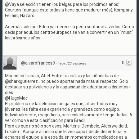
@Vaya selección tienen los belgas para los próximos años:
Courtois (aunque éste todavía tiene que madurar más), Kompany,
Fellaini, Hazard...
Además sólo por Eden ya merece la pena sentarse a verlos. Como
decís por aquí, los centroeuropeos se van a convertir en un "must"
los próximos años.
0
@alvarofrances9
·
hace 723 semanas
Magnifico trabajo, Abel. Entre tu análsis y las añadiduas de
@sharkgutierrez , no puedo aportar nada más al respecto. Solo
destacar su polivalencia y la capacidad de adaptarse a distintos r.
oles.
@HugoMac
El problema de la selección belga es que, al ser todos muy
jóvenez, les falta esa experiencia y grandeza como equipo.
Individualmente, magníficos; pero colectivamente tengo dudas. A
ver como va esta clasificación para Bradil.
Pero es que no sólo son esos, Mertens, Dembele, Alderweideld,
Lukaku... Aunque al único que le veo capaz de de desentonar y
echarse el equipo a la espalda en momentos complicados es a