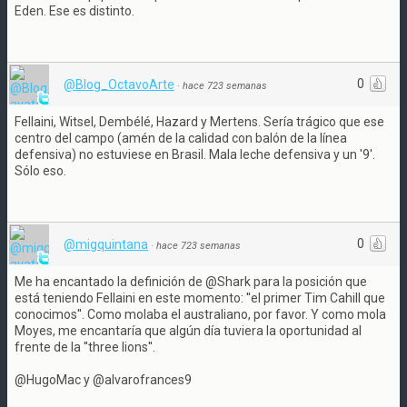
Eden. Ese es distinto.
0
@Blog_OctavoArte
·
hace 723 semanas
Fellaini, Witsel, Dembélé, Hazard y Mertens. Sería trágico que ese
centro del campo (amén de la calidad con balón de la línea
defensiva) no estuviese en Brasil. Mala leche defensiva y un '9'.
Sólo eso.
0
@migquintana
·
hace 723 semanas
Me ha encantado la definición de @Shark para la posición que
está teniendo Fellaini en este momento: ''el primer Tim Cahill que
conocimos''. Como molaba el australiano, por favor. Y como mola
Moyes, me encantaría que algún día tuviera la oportunidad al
frente de la ''three lions''.
@HugoMac y @alvarofrances9