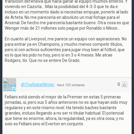
transición defensiva que haría ganar al equipo muchos enteros. Y
viviendo en Cazorla... Más la posibilidad del 4-3-3 que te da e
incluso en un momento dado si necesitas empujar, ponerlo al lado
de Arteta. No me parecería en absoluto un mal fichaje para el
Arsenal. De hecho me parecería bastante bueno. Otra cosa es que
Wenger más de 21 millones solo pague por Ronaldo o Messi...
En cuanto al Liverpool, me parece un equipo con aspiraciones. No
para entrar ya en Champions, y mucho menos competir títulos,
pero sí con activos suficientes para jugar muy bien al fútbol, que
es lo que les pido no hoy, pero sí en 3 o 4 meses. Me atrae
Rodgers, tío. Que no se entere De Grado.
0
@TheRebelWriter
·
hace 723 semanas
Fellaini está siendo el mejor de la Premier en estas 5 primeras
jornadas, si, pero sus 5 años anteriores no es que hayan sido muy
regulares y en este mismo nivel. Ha tenido baches bastante
grandes, incluso llegando a no ser ni titular habitual. El potencial
que tiene es enorme, ahora, la regularidad, ya es otra cosa, y no
solo es Fellaini sino el Everton en conjunto.