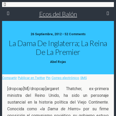
Ecos del Balón
26 Septiembre, 2012 • 52 Comments
La Dama De Inglaterra; La Reina
De La Premier
Abel Rojas
Compartir
Publicar en Twitter
Pin
Correo electrónico
SMS
[dropcap]M[/dropcap]argaret Thatcher, ex-primera
ministra del Reino Unido, ha sido un personaje
sustancial en la historia política del Viejo Continente.
Conocida como
«la Dama de Hierro»
por su firme
oposición al comunismo soviético, su gobierno estuvo