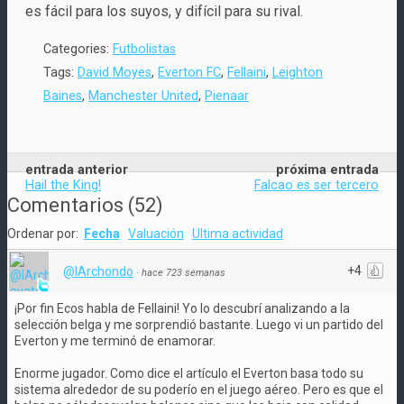
es fácil para los suyos, y difícil para su rival.
Categories:
Futbolistas
Tags:
David Moyes
,
Everton FC
,
Fellaini
,
Leighton
Baines
,
Manchester United
,
Pienaar
entrada anterior
próxima entrada
Hail the King!
Falcao es ser tercero
Comentarios
(
52
)
Ordenar por:
Fecha
Valuación
Ultima actividad
+4
@IArchondo
·
hace 723 semanas
¡Por fin Ecos habla de Fellaini! Yo lo descubrí analizando a la
selección belga y me sorprendió bastante. Luego vi un partido del
Everton y me terminó de enamorar.
Enorme jugador. Como dice el artículo el Everton basa todo su
sistema alrededor de su poderío en el juego aéreo. Pero es que el