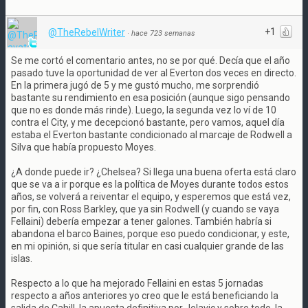
+1
@TheRebelWriter
·
hace 723 semanas
Se me cortó el comentario antes, no se por qué. Decía que el año
pasado tuve la oportunidad de ver al Everton dos veces en directo.
En la primera jugó de 5 y me gustó mucho, me sorprendió
bastante su rendimiento en esa posición (aunque sigo pensando
que no es donde más rinde). Luego, la segunda vez lo ví de 10
contra el City, y me decepcionó bastante, pero vamos, aquel día
estaba el Everton bastante condicionado al marcaje de Rodwell a
Silva que había propuesto Moyes.
¿A donde puede ir? ¿Chelsea? Si llega una buena oferta está claro
que se va a ir porque es la política de Moyes durante todos estos
años, se volverá a reiventar el equipo, y esperemos que está vez,
por fin, con Ross Barkley, que ya sin Rodwell (y cuando se vaya
Fellaini) debería empezar a tener galones. También habría si
abandona el barco Baines, porque eso puedo condicionar, y este,
en mi opinión, si que sería titular en casi cualquier grande de las
islas.
Respecto a lo que ha mejorado Fellaini en estas 5 jornadas
respecto a años anteriores yo creo que le está beneficiando la