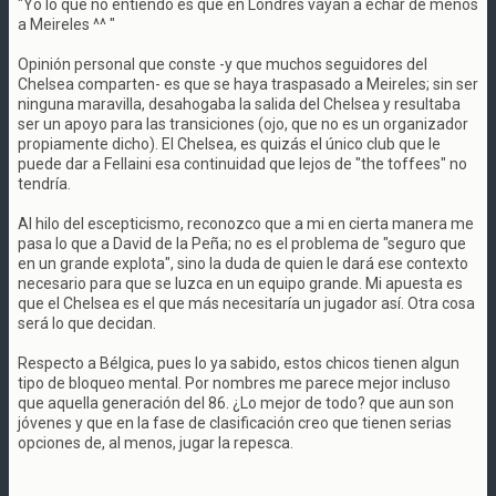
"Yo lo que no entiendo es que en Londres vayan a echar de menos
a Meireles ^^ "
Opinión personal que conste -y que muchos seguidores del
Chelsea comparten- es que se haya traspasado a Meireles; sin ser
ninguna maravilla, desahogaba la salida del Chelsea y resultaba
ser un apoyo para las transiciones (ojo, que no es un organizador
propiamente dicho). El Chelsea, es quizás el único club que le
puede dar a Fellaini esa continuidad que lejos de "the toffees" no
tendría.
Al hilo del escepticismo, reconozco que a mi en cierta manera me
pasa lo que a David de la Peña; no es el problema de "seguro que
en un grande explota", sino la duda de quien le dará ese contexto
necesario para que se luzca en un equipo grande. Mi apuesta es
que el Chelsea es el que más necesitaría un jugador así. Otra cosa
será lo que decidan.
Respecto a Bélgica, pues lo ya sabido, estos chicos tienen algun
tipo de bloqueo mental. Por nombres me parece mejor incluso
que aquella generación del 86. ¿Lo mejor de todo? que aun son
jóvenes y que en la fase de clasificación creo que tienen serias
opciones de, al menos, jugar la repesca.