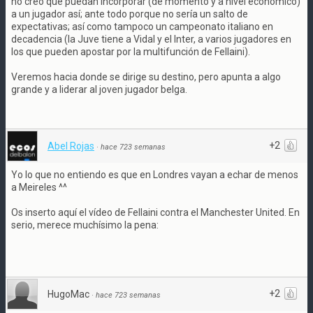
no creo que puedan incorporar (de momento y a nivel económico)
a un jugador así; ante todo porque no sería un salto de
expectativas; así como tampoco un campeonato italiano en
decadencia (la Juve tiene a Vidal y el Inter, a varios jugadores en
los que pueden apostar por la multifunción de Fellaini).
Veremos hacia donde se dirige su destino, pero apunta a algo
grande y a liderar al joven jugador belga.
+2
Abel Rojas
·
hace 723 semanas
Yo lo que no entiendo es que en Londres vayan a echar de menos
a Meireles ^^
Os inserto aquí el vídeo de Fellaini contra el Manchester United. En
serio, merece muchísimo la pena:
+2
HugoMac
·
hace 723 semanas