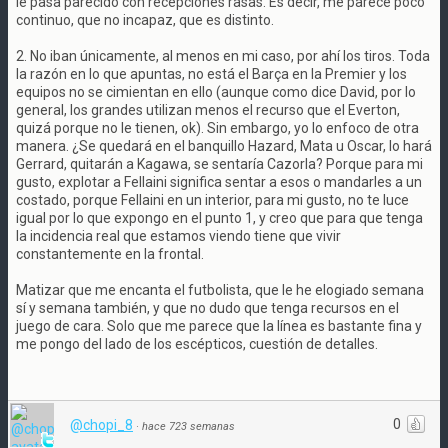
le pasa parecido con recepciones rasas. Es decir, me parece poco
continuo, que no incapaz, que es distinto.
2. No iban únicamente, al menos en mi caso, por ahí los tiros. Toda
la razón en lo que apuntas, no está el Barça en la Premier y los
equipos no se cimientan en ello (aunque como dice David, por lo
general, los grandes utilizan menos el recurso que el Everton,
quizá porque no le tienen, ok). Sin embargo, yo lo enfoco de otra
manera. ¿Se quedará en el banquillo Hazard, Mata u Oscar, lo hará
Gerrard, quitarán a Kagawa, se sentaría Cazorla? Porque para mi
gusto, explotar a Fellaini significa sentar a esos o mandarles a un
costado, porque Fellaini en un interior, para mi gusto, no te luce
igual por lo que expongo en el punto 1, y creo que para que tenga
la incidencia real que estamos viendo tiene que vivir
constantemente en la frontal.
Matizar que me encanta el futbolista, que le he elogiado semana
sí y semana también, y que no dudo que tenga recursos en el
juego de cara. Solo que me parece que la línea es bastante fina y
me pongo del lado de los escépticos, cuestión de detalles.
0
@chopi_8
·
hace 723 semanas