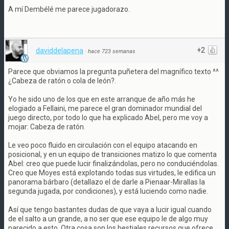
A mí Dembélé me parece jugadorazo.
+2
daviddelapena
·
hace 723 semanas
Parece que obviamos la pregunta puñetera del magnífico texto ^^
¿Cabeza de ratón o cola de león?.
Yo he sido uno de los que en este arranque de año más he
elogiado a Fellaini, me parece el gran dominador mundial del
juego directo, por todo lo que ha explicado Abel, pero me voy a
mojar: Cabeza de ratón.
Le veo poco fluido en circulación con el equipo atacando en
posicional, y en un equipo de transiciones matizo lo que comenta
Abel: creo que puede lucir finalizándolas, pero no conduciéndolas.
Creo que Moyes está explotando todas sus virtudes, le edifica un
panorama bárbaro (detallazo el de darle a Pienaar-Mirallas la
segunda jugada, por condiciones), y está luciendo como nadie.
Así que tengo bastantes dudas de que vaya a lucir igual cuando
de el salto a un grande, a no ser que ese equipo le de algo muy
parecido a esto. Otra cosa son los bestiales recursos que ofrece,