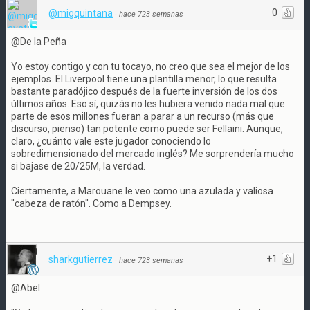
0
@migquintana
·
hace 723 semanas
@De la Peña
Yo estoy contigo y con tu tocayo, no creo que sea el mejor de los
ejemplos. El Liverpool tiene una plantilla menor, lo que resulta
bastante paradójico después de la fuerte inversión de los dos
últimos años. Eso sí, quizás no les hubiera venido nada mal que
parte de esos millones fueran a parar a un recurso (más que
discurso, pienso) tan potente como puede ser Fellaini. Aunque,
claro, ¿cuánto vale este jugador conociendo lo
sobredimensionado del mercado inglés? Me sorprendería mucho
si bajase de 20/25M, la verdad.
Ciertamente, a Marouane le veo como una azulada y valiosa
''cabeza de ratón''. Como a Dempsey.
+1
sharkgutierrez
·
hace 723 semanas
@Abel