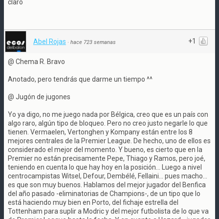
claro
+1
Abel Rojas
·
hace 723 semanas
@ Chema R. Bravo
Anotado, pero tendrás que darme un tiempo ^^
@ Jugón de jugones
Yo ya digo, no me juego nada por Bélgica, creo que es un país con
algo raro, algún tipo de bloqueo. Pero no creo justo negarle lo que
tienen. Vermaelen, Vertonghen y Kompany están entre los 8
mejores centrales de la Premier League. De hecho, uno de ellos es
considerado el mejor del momento. Y bueno, es cierto que en la
Premier no están precisamente Pepe, Thiago y Ramos, pero joé,
teniendo en cuenta lo que hay hoy en la posición... Luego a nivel
centrocampistas Witsel, Defour, Dembélé, Fellaini... pues macho...
es que son muy buenos. Hablamos del mejor jugador del Benfica
del año pasado -eliminatorias de Champions-, de un tipo que lo
está haciendo muy bien en Porto, del fichaje estrella del
Tottenham para suplir a Modric y del mejor futbolista de lo que va