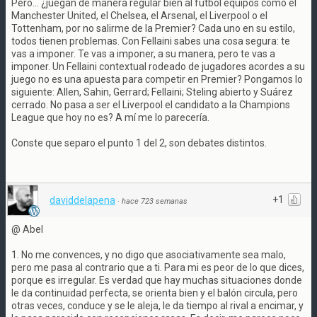
Pero... ¿juegan de manera regular bien al fútbol equipos como el
Manchester United, el Chelsea, el Arsenal, el Liverpool o el
Tottenham, por no salirme de la Premier? Cada uno en su estilo,
todos tienen problemas. Con Fellaini sabes una cosa segura: te
vas a imponer. Te vas a imponer, a su manera, pero te vas a
imponer. Un Fellaini contextual rodeado de jugadores acordes a su
juego no es una apuesta para competir en Premier? Pongamos lo
siguiente: Allen, Sahin, Gerrard; Fellaini; Steling abierto y Suárez
cerrado. No pasa a ser el Liverpool el candidato a la Champions
League que hoy no es? A mí me lo parecería.
Conste que separo el punto 1 del 2, son debates distintos.
+1
daviddelapena
·
hace 723 semanas
@ Abel
1. No me convences, y no digo que asociativamente sea malo,
pero me pasa al contrario que a ti. Para mi es peor de lo que dices,
porque es irregular. Es verdad que hay muchas situaciones donde
le da continuidad perfecta, se orienta bien y el balón circula, pero
otras veces, conduce y se le aleja, le da tiempo al rival a encimar, y