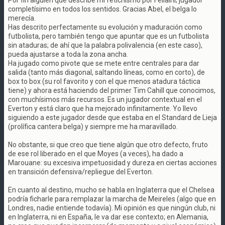
Por fin alguien que describe mi fetichismo por Fellaini; jugador
completísimo en todos los sentidos. Gracias Abel, el belga lo
merecía.
Has descrito perfectamente su evolución y maduración como
futbolista, pero también tengo que apuntar que es un futbolista
sin ataduras; de ahí que la palabra polivalencia (en este caso),
pueda ajustarse a toda la zona ancha.
Ha jugado como pivote que se mete entre centrales para dar
salida (tanto más diagonal, saltando líneas, como en corto), de
box to box (su rol favorito y con el que menos atadura táctica
tiene) y ahora está haciendo del primer Tim Cahill que conocimos,
con muchísimos más recursos. Es un jugador contextual en el
Everton y está claro que ha mejorado infinitamente. Yo llevo
siguiendo a este jugador desde que estaba en el Standard de Lieja
(prolífica cantera belga) y siempre me ha maravillado.
No obstante, si que creo que tiene algún que otro defecto, fruto
de ese rol liberado en el que Moyes (a veces), ha dado a
Marouane: su excesiva impetuosidad y dureza en ciertas acciones
en transición defensiva/repliegue del Everton.
En cuanto al destino, mucho se habla en Inglaterra que el Chelsea
podría ficharle para remplazar la marcha de Meireles (algo que en
Londres, nadie entiende todavía). Mi opinión es que ningún club, ni
en Inglaterra, ni en España, le va dar ese contexto; en Alemania,