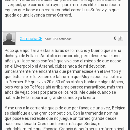
Liverpool, que como decía ayer, para mí no es élite sino un buen
equipo que tiene a un crack mundial como Luis Suárez y lo que
queda de una leyenda como Gerrard.
0
GarrinchaCF
·
hace 723 semanas
Poco que aportar a estas alturas de lo mucho y bueno que se ha
dicho ya de Fellaini. Aquí otro enamorado, pero desde hace unos
años ya. Hace poco confesé que vivo con el miedo de que acabe
en el Liverpool o el Arsenal, clubes nada de mi devoción.
Sinceramente me encantaría que permaneciese en el Everton y
que éstos se reforzasen de tal forma que Moyes pudiera optar a
la Premier. Sé que vivo 20 o 30 años atrás y hablo de algo utópico,
pero ver a los Toffees ahí arriba me parece maravilloso, más tras
años de vejaciones por parte de los reds. Me duele cuando se
habla de Fellaini para un grande cuando ya lo está.
Y me uno a la corriente que pide que por favor, de una vez, Bélgica
se clasifique a una gran competición. Con la tremenda nómina
que posee es increíble que no juegue un torneo grande desde
hace una década. Creo que tienen más que Serbia, e
indudablemente que Escocia. Croacia debería ser su máximo rival,