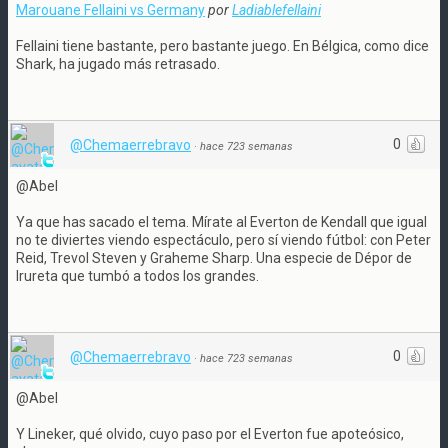
Marouane Fellaini vs Germany
por
Ladiablefellaini
Fellaini tiene bastante, pero bastante juego. En Bélgica, como dice
Shark, ha jugado más retrasado.
0
@Chemaerrebravo
·
hace 723 semanas
@Abel
Ya que has sacado el tema. Mírate al Everton de Kendall que igual
no te diviertes viendo espectáculo, pero sí viendo fútbol: con Peter
Reid, Trevol Steven y Graheme Sharp. Una especie de Dépor de
Irureta que tumbó a todos los grandes.
0
@Chemaerrebravo
·
hace 723 semanas
@Abel
Y Lineker, qué olvido, cuyo paso por el Everton fue apoteósico,