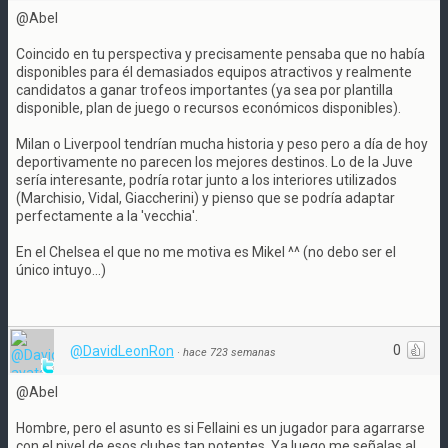
@Abel
Coincido en tu perspectiva y precisamente pensaba que no había
disponibles para él demasiados equipos atractivos y realmente
candidatos a ganar trofeos importantes (ya sea por plantilla
disponible, plan de juego o recursos económicos disponibles).
Milan o Liverpool tendrían mucha historia y peso pero a día de hoy
deportivamente no parecen los mejores destinos. Lo de la Juve
sería interesante, podría rotar junto a los interiores utilizados
(Marchisio, Vidal, Giaccherini) y pienso que se podría adaptar
perfectamente a la 'vecchia'.
En el Chelsea el que no me motiva es Mikel ^^ (no debo ser el
único intuyo...)
0
@DavidLeonRon
·
hace 723 semanas
@Abel
Hombre, pero el asunto es si Fellaini es un jugador para agarrarse
con el nivel de esos clubes tan potentes. Ya luego me señalas al