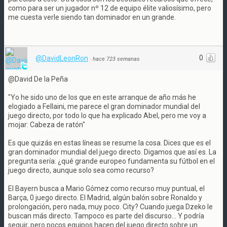
como para ser un jugador nº 12 de equipo élite valiosísimo, pero
me cuesta verle siendo tan dominador en un grande.
0
@DavidLeonRon
·
hace 723 semanas
@David De la Peña
"Yo he sido uno de los que en este arranque de año más he
elogiado a Fellaini, me parece el gran dominador mundial del
juego directo, por todo lo que ha explicado Abel, pero me voy a
mojar: Cabeza de ratón"
Es que quizás en estas líneas se resume la cosa. Dices que es el
gran dominador mundial del juego directo. Digamos que así es. La
pregunta sería: ¿qué grande europeo fundamenta su fútbol en el
juego directo, aunque solo sea como recurso?
El Bayern busca a Mario Gómez como recurso muy puntual, el
Barça, 0 juego directo. El Madrid, algún balón sobre Ronaldo y
prolongación, pero nada, muy poco. City? Cuando juega Dzeko le
buscan más directo. Tampoco es parte del discurso... Y podría
seguir, pero pocos equipos hacen del juego directo sobre un