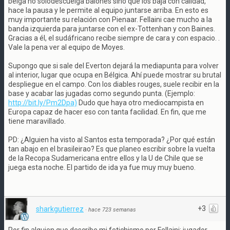
belga no sólodescuelga balones sino que los baja con calidad,
hace la pausa y le permite al equipo juntarse arriba. En esto es
muy importante su relación con Pienaar. Fellaini cae mucho a la
banda izquierda para juntarse con el ex-Tottenhan y con Baines.
Gracias a él, el sudáfricano recibe siempre de cara y con espacio. .
Vale la pena ver al equipo de Moyes.
Supongo que si sale del Everton dejará la mediapunta para volver
al interior, lugar que ocupa en Bélgica. Ahí puede mostrar su brutal
despliegue en el campo. Con los diables rouges, suele recibir en la
base y acabar las jugadas como segundo punta. (Ejemplo:
http://bit.ly/Pm2Dpa)
Dudo que haya otro mediocampista en
Europa capaz de hacer eso con tanta facilidad. En fin, que me
tiene maravillado.
PD: ¿Alguien ha visto al Santos esta temporada? ¿Por qué están
tan abajo en el brasileirao? Es que planeo escribir sobre la vuelta
de la Recopa Sudamericana entre ellos y la U de Chile que se
juega esta noche. El partido de ida ya fue muy muy bueno.
+3
sharkgutierrez
·
hace 723 semanas