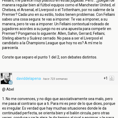
Fellaini, me parece muy plástico en estas jugadas. Pero... ¿juegan de
manera regular bien al fútbol equipos como el Manchester United, el
Chelsea, el Arsenal, el Liverpool o el Tottenham, por no salirme de la
Premier? Cada uno en su estilo, todos tienen problemas. Con Fellaini
sabes una cosa segura: te vas a imponer. Te vas a imponer, a su
manera, pero te vas a imponer. Un Fellaini contextual rodeado de
jugadores acordes a su juego no es una apuesta para competir en
Premier? Pongamos lo siguiente: Allen, Sahin, Gerrard; Fellaini;
Steling abierto y Suárez cerrado. No pasa a ser el Liverpool el
candidato a la Champions League que hoy no es? A mí me lo
parecería.
Conste que separo el punto 1 del 2, son debates distintos.
+1
daviddelapena
·
hace 723 semanas
@ Abel
1. No me convences, y no digo que asociativamente sea malo, pero
me pasa al contrario que a ti. Para mi es peor de lo que dices, porque
es irregular. Es verdad que hay muchas situaciones donde le da
continuidad perfecta, se orienta bien y el balón circula, pero otras
veces, conduce y se le aleja, le da tiempo al rival a encimar, y le pasa