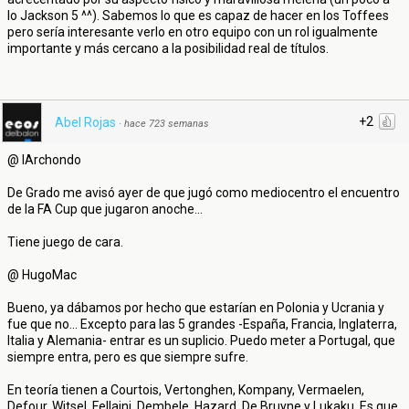
lo Jackson 5 ^^). Sabemos lo que es capaz de hacer en los Toffees
pero sería interesante verlo en otro equipo con un rol igualmente
importante y más cercano a la posibilidad real de títulos.
+2
Abel Rojas
·
hace 723 semanas
@ IArchondo
De Grado me avisó ayer de que jugó como mediocentro el encuentro
de la FA Cup que jugaron anoche...
Tiene juego de cara.
@ HugoMac
Bueno, ya dábamos por hecho que estarían en Polonia y Ucrania y
fue que no... Excepto para las 5 grandes -España, Francia, Inglaterra,
Italia y Alemania- entrar es un suplicio. Puedo meter a Portugal, que
siempre entra, pero es que siempre sufre.
En teoría tienen a Courtois, Vertonghen, Kompany, Vermaelen,
Defour, Witsel, Fellaini, Dembele, Hazard, De Bruyne y Lukaku. Es que