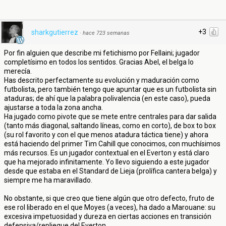
+3
sharkgutierrez
·
hace 723 semanas
Por fin alguien que describe mi fetichismo por Fellaini; jugador
completísimo en todos los sentidos. Gracias Abel, el belga lo
merecía.
Has descrito perfectamente su evolución y maduración como
futbolista, pero también tengo que apuntar que es un futbolista sin
ataduras; de ahí que la palabra polivalencia (en este caso), pueda
ajustarse a toda la zona ancha.
Ha jugado como pivote que se mete entre centrales para dar salida
(tanto más diagonal, saltando líneas, como en corto), de box to box
(su rol favorito y con el que menos atadura táctica tiene) y ahora
está haciendo del primer Tim Cahill que conocimos, con muchísimos
más recursos. Es un jugador contextual en el Everton y está claro
que ha mejorado infinitamente. Yo llevo siguiendo a este jugador
desde que estaba en el Standard de Lieja (prolífica cantera belga) y
siempre me ha maravillado.
No obstante, si que creo que tiene algún que otro defecto, fruto de
ese rol liberado en el que Moyes (a veces), ha dado a Marouane: su
excesiva impetuosidad y dureza en ciertas acciones en transición
defensiva/repliegue del Everton.