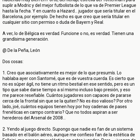
suplir a Modric y del mejor futbolista de lo que va de Premier League
hasta la fecha. Y en cuanto a Hazard... jugador que sería titular en el
Barcelona, por ejemplo. De hecho es que creo que sería titular en
cualquier sitio con permiso o duda de Bayern y Real.
A ver, lo de Bélgica es verdad. Funcione o no, es verdad. Tienen una
grandísima generación.
@ De la Peña, León
Dos cosas:
1. Creo que asociativamente es mejor de lo que presumís. Lo
hablaba ayer con Santomé, que es de vuestra cuerda. Es cierto que
no es súper ágil, no tiene un ritmo bestial en ese sentido, pero es un
tipo que sabe darse tiempo a sí mismo incluso bajo presión, y eso
me parece reseñable. Cuántos jugadores son capaces de pararse
cerca de la frontal sin que se la quiten? No es éso valioso? Por otro
lado, joé, cuántos equipos tienen hoy por hoy cadenas de pases
frenéticas en campo contrario? Que no todos aspiran a ser
herederos del Arsenal de 2008...
2. Yendo al juego directo. Supongo que nadie es fan de un sistema
basado en el balón aéreo, aunque me confieso fan de la estética de