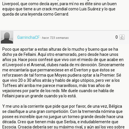
Liverpool, que como decía ayer, para mí no es élite sino un buen
equipo que tiene a un crack mundial como Luis Suárez y lo que
queda de una leyenda como Gerrard.
0
GarrinchaCF
·
hace 723 semanas
Poco que aportar a estas alturas de lo mucho y bueno que se ha
dicho ya de Fellaini. Aquí otro enamorado, pero desde hace unos
años ya. Hace poco confesé que vivo con el miedo de que acabe en
el Liverpool o el Arsenal, clubes nada de mi devoción. Sinceramente
me encantaría que permaneciese en el Everton y que éstos se
reforzasen de tal forma que Moyes pudiera optar a la Premier. Sé
que vivo 20 o 30 años atrás y hablo de algo utópico, pero ver a los
Toffees ahí arriba me parece maravilloso, más tras años de
vejaciones por parte de los reds. Me duele cuando se habla de
Fellaini para un grande cuando ya lo está.
Y me uno a la corriente que pide que por favor, de una vez, Bélgica
se clasifique a una gran competición. Con la tremenda nómina que
posee es increíble que no juegue un torneo grande desde hace una
década. Creo que tienen más que Serbia, e indudablemente que
Escocia. Croacia debería ser su máximo rival, y aún así los veo sobre