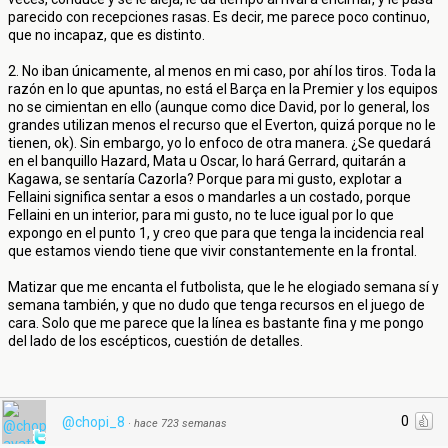
parecido con recepciones rasas. Es decir, me parece poco continuo,
que no incapaz, que es distinto.
2. No iban únicamente, al menos en mi caso, por ahí los tiros. Toda la
razón en lo que apuntas, no está el Barça en la Premier y los equipos
no se cimientan en ello (aunque como dice David, por lo general, los
grandes utilizan menos el recurso que el Everton, quizá porque no le
tienen, ok). Sin embargo, yo lo enfoco de otra manera. ¿Se quedará
en el banquillo Hazard, Mata u Oscar, lo hará Gerrard, quitarán a
Kagawa, se sentaría Cazorla? Porque para mi gusto, explotar a
Fellaini significa sentar a esos o mandarles a un costado, porque
Fellaini en un interior, para mi gusto, no te luce igual por lo que
expongo en el punto 1, y creo que para que tenga la incidencia real
que estamos viendo tiene que vivir constantemente en la frontal.
Matizar que me encanta el futbolista, que le he elogiado semana sí y
semana también, y que no dudo que tenga recursos en el juego de
cara. Solo que me parece que la línea es bastante fina y me pongo
del lado de los escépticos, cuestión de detalles.
0
@chopi_8
·
hace 723 semanas