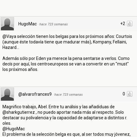
+2
HugoMac
·
hace 723 semanas
@Vaya selección tienen los belgas para los próximos años: Courtois
(aunque éste todavía tiene que madurar más), Kompany, Fellaini,
Hazard...
Además sólo por Eden ya merece la pena sentarse a verlos. Como
decís por aquí, los centroeuropeos se van a convertir en un "must"
los próximos años.
0
@alvarofrances9
·
hace 723 semanas
Magnifico trabajo, Abel. Entre tu análsis y las añadiduas de
@sharkgutierrez , no puedo aportar nada más al respecto. Solo
destacar su polivalencia y la capacidad de adaptarse a distintos r.
oles.
@HugoMac
El problema de la selección belga es que, al ser todos muy jóvenez,