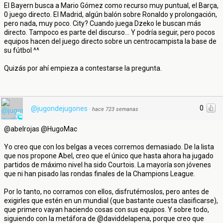
El Bayern busca a Mario Gómez como recurso muy puntual, el Barça,
0 juego directo. El Madrid, algún balón sobre Ronaldo y prolongación,
pero nada, muy poco. City? Cuando juega Dzeko le buscan más
directo. Tampoco es parte del discurso... Y podría seguir, pero pocos
equipos hacen del juego directo sobre un centrocampista la base de
su fútbol ^^
Quizás por ahí empieza a contestarse la pregunta.
0
@jugondejugones
·
hace 723 semanas
@abelrojas @HugoMac
Yo creo que con los belgas a veces corremos demasiado. De la lista
que nos propone Abel, creo que el único que hasta ahora ha jugado
partidos de máximo nivel ha sido Courtois. La mayoría son jóvenes
que ni han pisado las rondas finales de la Champions League.
Por lo tanto, no corramos con ellos, disfrutémoslos, pero antes de
exigirles que estén en un mundial (que bastante cuesta clasificarse),
que primero vayan haciendo cosas con sus equipos. Y sobre todo,
siguiendo con la metáfora de @daviddelapena, porque creo que