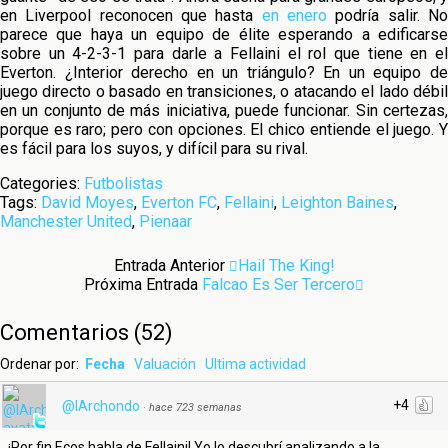
en Liverpool reconocen que hasta
en enero
podría salir. N
parece que haya un equipo de élite esperando a edificarse
sobre un 4-2-3-1 para darle a Fellaini el rol que tiene en el
Everton. ¿Interior derecho en un triángulo? En un equipo de
juego directo o basado en transiciones, o atacando el lado débil
en un conjunto de más iniciativa, puede funcionar. Sin certezas,
porque es raro; pero con opciones. El chico entiende el juego. Y
es fácil para los suyos, y difícil para su rival.
Categories:
Futbolistas
Tags:
David Moyes
,
Everton FC
,
Fellaini
,
Leighton Baines
,
Manchester United
,
Pienaar
Entrada Anterior
Hail The King!
Próxima Entrada
Falcao Es Ser Tercero
Comentarios
(
52
)
Ordenar por:
Fecha
Valuación
Ultima actividad
+4
@IArchondo
·
hace 723 semanas
¡Por fin Ecos habla de Fellaini! Yo lo descubrí analizando a la