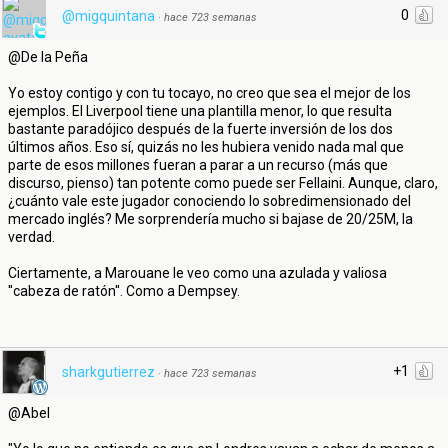
0
@migquintana
·
hace 723 semanas
@De la Peña
Yo estoy contigo y con tu tocayo, no creo que sea el mejor de los
ejemplos. El Liverpool tiene una plantilla menor, lo que resulta
bastante paradójico después de la fuerte inversión de los dos
últimos años. Eso sí, quizás no les hubiera venido nada mal que
parte de esos millones fueran a parar a un recurso (más que
discurso, pienso) tan potente como puede ser Fellaini. Aunque, claro,
¿cuánto vale este jugador conociendo lo sobredimensionado del
mercado inglés? Me sorprendería mucho si bajase de 20/25M, la
verdad.
Ciertamente, a Marouane le veo como una azulada y valiosa
''cabeza de ratón''. Como a Dempsey.
+1
sharkgutierrez
·
hace 723 semanas
@Abel