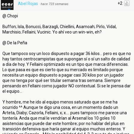
+2
Abel Rojas
·
hace 723 semanas
@ Chopi
Buffon; Isla, Bonucci, Barzagli, Chiellini, Asamoah; Pirlo, Vidal,
Marchisio; Fellaini; Vucinic. Yo ahí veo un win-win, eh?
@ De la Peña
Que tampoco soy un loco dispuesto a pagar 36 kilos... pero es que no
hay tantos centrocampistas que supongan sí o sí un salto de calidad
a día de hoy. Y Fellaini optimizado es un tipo que marca diferencias.
Lo que pasa es que es cierto que su mercado es limitado porque
necesita un equipo dispuesto a pagar casi 30 kilos por un jugador
que no tenga por qué ser titular semana tras semana. Siempre
pensando en Fellaini como jugador NO contextual. Si se le piensa dar
el equipo...
Y hombre, me he ido al equipo menos saturado que se me ha
ocurrido ^^ Aunque te digo una cosa, en un momento dado un
Arteta, Diaby; Cazorla, Fellaini, x; x.... pues tampoco me parece una
tontería. Anda que mal le vendrían al Arsenal los 10 goles 10
asistencias que puede dar este hombre; por no hablar del plus en
transición defensiva que haría ganar al equipo muchos enteros. Y