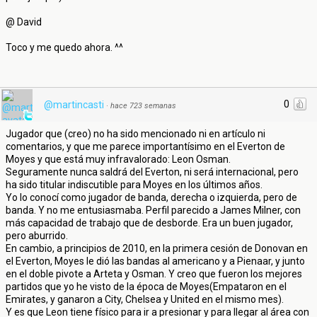
@ David
Toco y me quedo ahora. ^^
0
@martincasti
·
hace 723 semanas
Jugador que (creo) no ha sido mencionado ni en artículo ni
comentarios, y que me parece importantísimo en el Everton de
Moyes y que está muy infravalorado: Leon Osman.
Seguramente nunca saldrá del Everton, ni será internacional, pero
ha sido titular indiscutible para Moyes en los últimos años.
Yo lo conocí como jugador de banda, derecha o izquierda, pero de
banda. Y no me entusiasmaba. Perfil parecido a James Milner, con
más capacidad de trabajo que de desborde. Era un buen jugador,
pero aburrido.
En cambio, a principios de 2010, en la primera cesión de Donovan en
el Everton, Moyes le dió las bandas al americano y a Pienaar, y junto
en el doble pivote a Arteta y Osman. Y creo que fueron los mejores
partidos que yo he visto de la época de Moyes(Empataron en el
Emirates, y ganaron a City, Chelsea y United en el mismo mes).
Y es que Leon tiene físico para ir a presionar y para llegar al área con