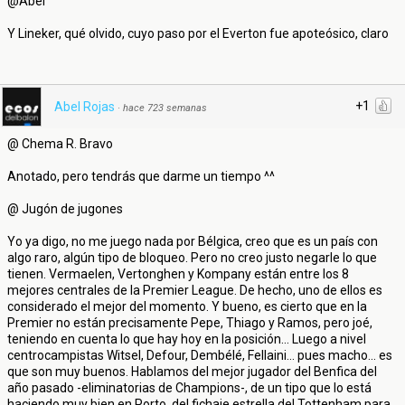
@Abel
Y Lineker, qué olvido, cuyo paso por el Everton fue apoteósico, claro
+1
Abel Rojas
·
hace 723 semanas
@ Chema R. Bravo
Anotado, pero tendrás que darme un tiempo ^^
@ Jugón de jugones
Yo ya digo, no me juego nada por Bélgica, creo que es un país con
algo raro, algún tipo de bloqueo. Pero no creo justo negarle lo que
tienen. Vermaelen, Vertonghen y Kompany están entre los 8
mejores centrales de la Premier League. De hecho, uno de ellos es
considerado el mejor del momento. Y bueno, es cierto que en la
Premier no están precisamente Pepe, Thiago y Ramos, pero joé,
teniendo en cuenta lo que hay hoy en la posición... Luego a nivel
centrocampistas Witsel, Defour, Dembélé, Fellaini... pues macho... es
que son muy buenos. Hablamos del mejor jugador del Benfica del
año pasado -eliminatorias de Champions-, de un tipo que lo está
haciendo muy bien en Porto, del fichaje estrella del Tottenham para