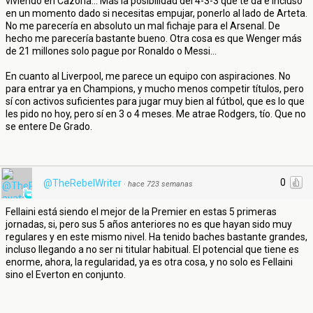
viviendo en Cazorla... Más la posibilidad del 4-3-3 que te da e incluso
en un momento dado si necesitas empujar, ponerlo al lado de Arteta.
No me parecería en absoluto un mal fichaje para el Arsenal. De
hecho me parecería bastante bueno. Otra cosa es que Wenger más
de 21 millones solo pague por Ronaldo o Messi...
En cuanto al Liverpool, me parece un equipo con aspiraciones. No
para entrar ya en Champions, y mucho menos competir títulos, pero
sí con activos suficientes para jugar muy bien al fútbol, que es lo que
les pido no hoy, pero sí en 3 o 4 meses. Me atrae Rodgers, tío. Que no
se entere De Grado.
0
@TheRebelWriter
·
hace 723 semanas
Fellaini está siendo el mejor de la Premier en estas 5 primeras
jornadas, si, pero sus 5 años anteriores no es que hayan sido muy
regulares y en este mismo nivel. Ha tenido baches bastante grandes,
incluso llegando a no ser ni titular habitual. El potencial que tiene es
enorme, ahora, la regularidad, ya es otra cosa, y no solo es Fellaini
sino el Everton en conjunto.