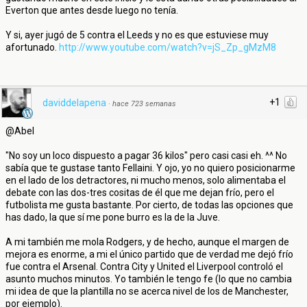
Everton que antes desde luego no tenía.
Y si, ayer jugó de 5 contra el Leeds y no es que estuviese muy
afortunado.
http://www.youtube.com/watch?v=jS_Zp_gMzM8
+1
daviddelapena
·
hace 723 semanas
@Abel
"No soy un loco dispuesto a pagar 36 kilos" pero casi casi eh. ^^ No
sabía que te gustase tanto Fellaini. Y ojo, yo no quiero posicionarme
en el lado de los detractores, ni mucho menos, solo alimentaba el
debate con las dos-tres cositas de él que me dejan frío, pero el
futbolista me gusta bastante. Por cierto, de todas las opciones que
has dado, la que sí me pone burro es la de la Juve.
A mi también me mola Rodgers, y de hecho, aunque el margen de
mejora es enorme, a mi el único partido que de verdad me dejó frío
fue contra el Arsenal. Contra City y United el Liverpool controló el
asunto muchos minutos. Yo también le tengo fe (lo que no cambia
mi idea de que la plantilla no se acerca nivel de los de Manchester,
por ejemplo).