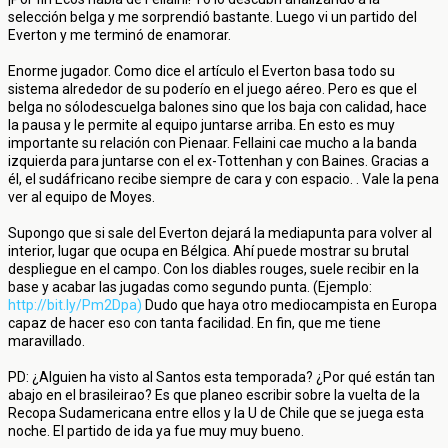
selección belga y me sorprendió bastante. Luego vi un partido del
Everton y me terminó de enamorar.
Enorme jugador. Como dice el artículo el Everton basa todo su
sistema alrededor de su poderío en el juego aéreo. Pero es que el
belga no sólodescuelga balones sino que los baja con calidad, hace
la pausa y le permite al equipo juntarse arriba. En esto es muy
importante su relación con Pienaar. Fellaini cae mucho a la banda
izquierda para juntarse con el ex-Tottenhan y con Baines. Gracias a
él, el sudáfricano recibe siempre de cara y con espacio. . Vale la pena
ver al equipo de Moyes.
Supongo que si sale del Everton dejará la mediapunta para volver al
interior, lugar que ocupa en Bélgica. Ahí puede mostrar su brutal
despliegue en el campo. Con los diables rouges, suele recibir en la
base y acabar las jugadas como segundo punta. (Ejemplo:
http://bit.ly/Pm2Dpa)
Dudo que haya otro mediocampista en Europa
capaz de hacer eso con tanta facilidad. En fin, que me tiene
maravillado.
PD: ¿Alguien ha visto al Santos esta temporada? ¿Por qué están tan
abajo en el brasileirao? Es que planeo escribir sobre la vuelta de la
Recopa Sudamericana entre ellos y la U de Chile que se juega esta
noche. El partido de ida ya fue muy muy bueno.