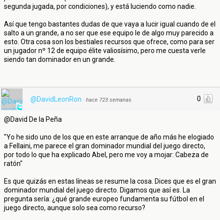
segunda jugada, por condiciones), y está luciendo como nadie.
Así que tengo bastantes dudas de que vaya a lucir igual cuando de el
salto a un grande, a no ser que ese equipo le de algo muy parecido a
esto. Otra cosa son los bestiales recursos que ofrece, como para ser
un jugador nº 12 de equipo élite valiosísimo, pero me cuesta verle
siendo tan dominador en un grande.
0
@DavidLeonRon
·
hace 723 semanas
@David De la Peña
"Yo he sido uno de los que en este arranque de año más he elogiado
a Fellaini, me parece el gran dominador mundial del juego directo,
por todo lo que ha explicado Abel, pero me voy a mojar: Cabeza de
ratón"
Es que quizás en estas líneas se resume la cosa. Dices que es el gran
dominador mundial del juego directo. Digamos que así es. La
pregunta sería: ¿qué grande europeo fundamenta su fútbol en el
juego directo, aunque solo sea como recurso?