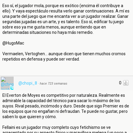
Eso sí, el jugador mola, porque es exótico (encima él contribuye a
ello). Y vaya espectáculo resulta verlo ganar continuaciones. A mí es
una parte del juego que me encanta ver a un jugador realizar. Ganar
segundas jugadas es un arte, y es talento. Eso sí, edificar tu juego
sobre eso ya me gusta menos, aunque entiendo que en
determinadas situaciones no haya más remedio.
@HugoMac
Vermaelen, Vertoghen... aunque dicen que tienen muchos cromos
repetidos en defensa y puede ser verdad.
0
@chopi_8
·
hace 723 semanas
El Everton de Moyes es competitivo por naturaleza. Realmente es
admirable la capacidad del técnico para sacar lo máximo de los
suyos. Rival pesado, incómodo y duro. Desde que sigo Premier es de
los equipos que no engañan ni defraudan. Te puede no gustar, pero
saben lo que quieren y cómo.
Fellaini es un jugador muy completo cuyo fetichismo se ve
acrecentado por su aspecto físico y maravillosa melena (un poco a