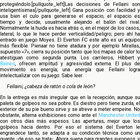
protegiéndolo.[pullquote_left]Las decisiones de Fellaini son
inteligentísimas[/pullquote_left] Gana posición con facilidad y
usa bien el culo para generarse el espacio; el espacio es
tiempo y decide, usualmente alejando el balón del rival.
Normalmente la huida es hacia atrás o, en el mejor de los casos,
lateral, lo que le hace perder verticalidad/peligro; pero ahí ha
entrado en juego Moyes. El Everton FC este año es un equipo
más flexible. Pienaar no tiene atadura y por ejemplo Mirallas,
supuesto
«7»
, cierra su posición tanto que los mapas de calor l
atestiguan como segunda punta. Los carrileros, Hibbert y
Baines
, ofrecen amplitud y agresividad externa. El plus de
movimiento es energía; una energía que Fellaini logra
intelectualizar con su juego. Sabe leer.
Fellaini, ¿cabeza de ratón o cola de león?
En la entrega es más irregular que en la recepción, aunque su
paleta de golpeos no sea pobre. Es diestro pero tiene zurda, el
exterior de su pie bueno sirve y se atreve a meter empeine. No
obstante, alterna exhibiciones como ante el
Manchester Unite
con otros días más espesos. Las aperturas, mejor que los
golpeos hacia dentro. Por eso el sistema del Everton le
engrandece tanto; se adapta a su condición técnica como un
guante -de eso se trata-. Ahora suena para grandes europeos, y