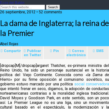
Ecos del Balón
26 septiembre, 2012 • 52 comments
La dama de Inglaterra; la reina de
la Premier
Abel Rojas
Compartir
Publicar
Pin
Correo
SMS
en Twitter
electrónico
[dropcap]M[/dropcap]argaret Thatcher, ex-primera ministra del
Reino Unido, ha sido un personaje sustancial en la historia
política del Viejo Continente. Conocida como
«la Dama de
Hierro»
por su firme oposición al comunismo soviético, su
gobierno estuvo marcado por
una política
social conservador
que intentó frenar en seco, digamos, la adopción de conductas
norteamericanas contrarias a la moralidad inglesa tradicional.
David Moyes y Goodison Park, en este sentido, son un poco
así. La Premier League no es una liga, sino un movimiento
cultural basado en el espectáculo, la modernización y la