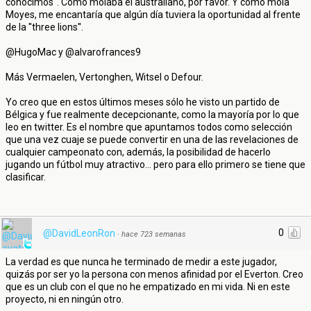
conocimos''. Como molaba el australiano, por favor. Y como mola
Moyes, me encantaría que algún día tuviera la oportunidad al frente
de la ''three lions''.
@HugoMac y @alvarofrances9
Más Vermaelen, Vertonghen, Witsel o Defour.
Yo creo que en estos últimos meses sólo he visto un partido de
Bélgica y fue realmente decepcionante, como la mayoría por lo que
leo en twitter. Es el nombre que apuntamos todos como selección
que una vez cuaje se puede convertir en una de las revelaciones de
cualquier campeonato con, además, la posibilidad de hacerlo
jugando un fútbol muy atractivo... pero para ello primero se tiene que
clasificar.
0
@DavidLeonRon
·
hace 723 semanas
La verdad es que nunca he terminado de medir a este jugador,
quizás por ser yo la persona con menos afinidad por el Everton. Creo
que es un club con el que no he empatizado en mi vida. Ni en este
proyecto, ni en ningún otro.