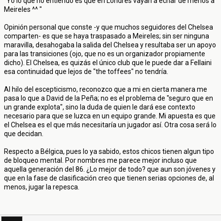
"Yo lo que no entiendo es que en Londres vayan a echar de menos a
Meireles ^^ "
Opinión personal que conste -y que muchos seguidores del Chelsea
comparten- es que se haya traspasado a Meireles; sin ser ninguna
maravilla, desahogaba la salida del Chelsea y resultaba ser un apoyo
para las transiciones (ojo, que no es un organizador propiamente
dicho). El Chelsea, es quizás el único club que le puede dar a Fellaini
esa continuidad que lejos de "the toffees" no tendría.
Al hilo del escepticismo, reconozco que a mi en cierta manera me
pasa lo que a David de la Peña; no es el problema de "seguro que en
un grande explota", sino la duda de quien le dará ese contexto
necesario para que se luzca en un equipo grande. Mi apuesta es que
el Chelsea es el que más necesitaría un jugador así. Otra cosa será lo
que decidan.
Respecto a Bélgica, pues lo ya sabido, estos chicos tienen algun tipo
de bloqueo mental. Por nombres me parece mejor incluso que
aquella generación del 86. ¿Lo mejor de todo? que aun son jóvenes y
que en la fase de clasificación creo que tienen serias opciones de, al
menos, jugar la repesca.