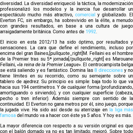
diversidad. La diversidad enriqueció la táctica, la modernización
profesionalizó los modelos y la inercia fue desarrollar un
espectáculo mucho más atractivo,
comercial
y globalizado. El
Everton FC, sin embargo, ha sobrevivido en la élite, a menudo
con grandes resultados, en base a una cultura de juego
arraigadamente británica. Como antes de
1992
.
El inicio en esta 2012/13 ha sido óptimo, por resultados y
sensaciones. La cara que define el rendimiento, incluso por
encima del gran Baines,[pullquote_right]M. Fellaini es el hombre
de la Premier tras su 5ª jornada[/pullquote_right] es Marouane
Fellaini,
«la reina de la Premier League»
. El centrocampista belg
se está saliendo y es fantástico. Domina las
8 direcciones
y n
tiene límites en su recorrido, como su semejante sobre un
tablero de ajedrez. Su principio es simple: baja todo lo que va
hacia sus 194 centímetros. Y de cualquier forma (profundizando,
amortiguando o sirviendo); y con cualquier superficie (cabeza,
pecho o tren inferior). Además siempre con sentido de la
continuidad. El Everton no gana metros por él, sino juego, porque
la jugada vive. Ha sido así desde su aterrizaje en
la liga má
famosa
del mundo va a hacer con éste ya 5 años. Y hoy es más.
La mayor diferencia con respecto a su versión original es que
con el balón domado ya no es tan limitado; mejoró. Sobre todo