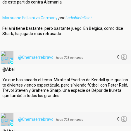
de este partido contra Alemania:
Marouane Fellaini vs Germany
por
Ladiablefellaini
Fellaini tiene bastante, pero bastante juego. En Bélgica, como dice
Shark, ha jugado más retrasado.
0
@Chemaerrebravo
·
hace 723 semanas
@Abel
Ya que has sacado el tema. Mírate al Everton de Kendall que igual no
te diviertes viendo espectáculo, pero sí viendo fútbol: con Peter Reid,
Trevol Steven y Graheme Sharp. Una especie de Dépor de Irureta
que tumbó a todos los grandes.
0
@Chemaerrebravo
·
hace 723 semanas