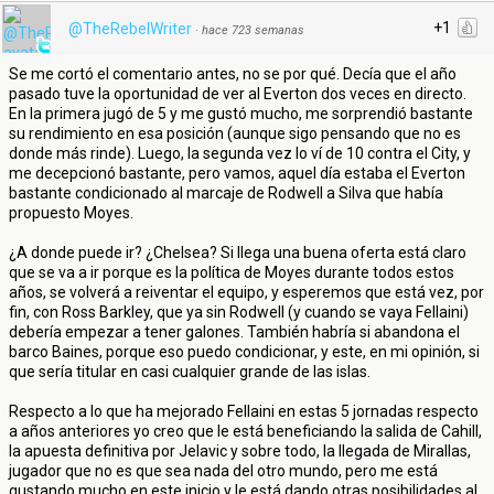
+1
@TheRebelWriter
·
hace 723 semanas
Se me cortó el comentario antes, no se por qué. Decía que el año
pasado tuve la oportunidad de ver al Everton dos veces en directo.
En la primera jugó de 5 y me gustó mucho, me sorprendió bastante
su rendimiento en esa posición (aunque sigo pensando que no es
donde más rinde). Luego, la segunda vez lo ví de 10 contra el City, y
me decepcionó bastante, pero vamos, aquel día estaba el Everton
bastante condicionado al marcaje de Rodwell a Silva que había
propuesto Moyes.
¿A donde puede ir? ¿Chelsea? Si llega una buena oferta está claro
que se va a ir porque es la política de Moyes durante todos estos
años, se volverá a reiventar el equipo, y esperemos que está vez, por
fin, con Ross Barkley, que ya sin Rodwell (y cuando se vaya Fellaini)
debería empezar a tener galones. También habría si abandona el
barco Baines, porque eso puedo condicionar, y este, en mi opinión, si
que sería titular en casi cualquier grande de las islas.
Respecto a lo que ha mejorado Fellaini en estas 5 jornadas respecto
a años anteriores yo creo que le está beneficiando la salida de Cahill,
la apuesta definitiva por Jelavic y sobre todo, la llegada de Mirallas,
jugador que no es que sea nada del otro mundo, pero me está
gustando mucho en este inicio y le está dando otras posibilidades al