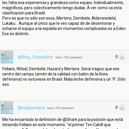
les falta esa experiencia y grandeza como equipo. Individualmente,
magníficos; pero colectivamente tengo dudas. A ver como va esta
clasificación para Bradil.
Pero es que no sólo son esos, Mertens, Dembele, Alderweideld,
Lukaku... Aunque al único que le veo capaz de de desentonar y
echarse el equipo a la espalda en momentos complicados es a Eden.
Ese es distinto.
0
@Blog_OctavoArte
·
hace 723 semanas
Fellaini, Witsel, Dembélé, Hazard y Mertens. Sería trágico que ese
centro del campo (amén de la calidad con balón de la línea
defensiva) no estuviese en Brasil. Mala leche defensiva y un '9'. Sólo
eso.
0
@migquintana
·
hace 723 semanas
Me ha encantado la definición de @Shark para la posición que está
teniendo Fellaini en este momento: ''el primer Tim Cahill que