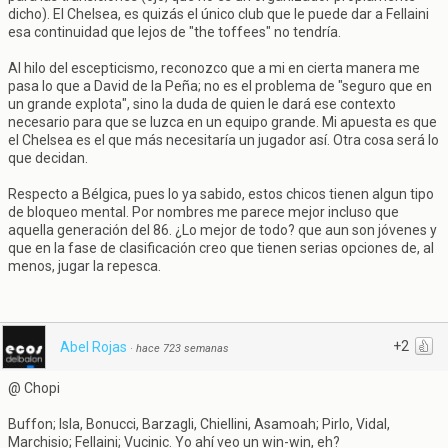
dicho). El Chelsea, es quizás el único club que le puede dar a Fellaini
esa continuidad que lejos de "the toffees" no tendría.
Al hilo del escepticismo, reconozco que a mi en cierta manera me
pasa lo que a David de la Peña; no es el problema de "seguro que en
un grande explota", sino la duda de quien le dará ese contexto
necesario para que se luzca en un equipo grande. Mi apuesta es que
el Chelsea es el que más necesitaría un jugador así. Otra cosa será lo
que decidan.
Respecto a Bélgica, pues lo ya sabido, estos chicos tienen algun tipo
de bloqueo mental. Por nombres me parece mejor incluso que
aquella generación del 86. ¿Lo mejor de todo? que aun son jóvenes y
que en la fase de clasificación creo que tienen serias opciones de, al
menos, jugar la repesca.
+2
Abel Rojas
·
hace 723 semanas
@ Chopi
Buffon; Isla, Bonucci, Barzagli, Chiellini, Asamoah; Pirlo, Vidal,
Marchisio; Fellaini; Vucinic. Yo ahí veo un win-win, eh?