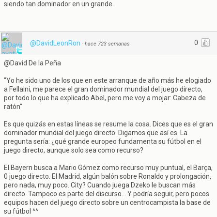
siendo tan dominador en un grande.
0
@DavidLeonRon
·
hace 723 semanas
@David De la Peña
"Yo he sido uno de los que en este arranque de año más he elogiado
a Fellaini, me parece el gran dominador mundial del juego directo,
por todo lo que ha explicado Abel, pero me voy a mojar: Cabeza de
ratón"
Es que quizás en estas líneas se resume la cosa. Dices que es el gran
dominador mundial del juego directo. Digamos que así es. La
pregunta sería: ¿qué grande europeo fundamenta su fútbol en el
juego directo, aunque solo sea como recurso?
El Bayern busca a Mario Gómez como recurso muy puntual, el Barça,
0 juego directo. El Madrid, algún balón sobre Ronaldo y prolongación,
pero nada, muy poco. City? Cuando juega Dzeko le buscan más
directo. Tampoco es parte del discurso... Y podría seguir, pero pocos
equipos hacen del juego directo sobre un centrocampista la base de
su fútbol ^^