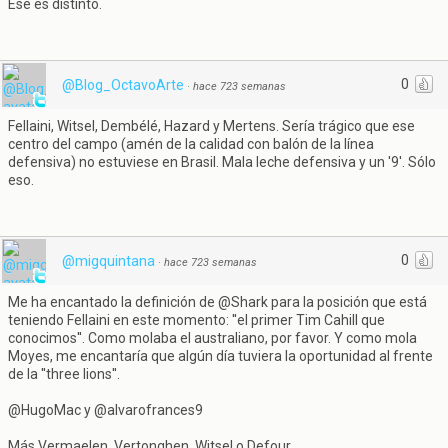
Ese es distinto.
0
@Blog_OctavoArte
·
hace 723 semanas
Fellaini, Witsel, Dembélé, Hazard y Mertens. Sería trágico que ese
centro del campo (amén de la calidad con balón de la línea
defensiva) no estuviese en Brasil. Mala leche defensiva y un '9'. Sólo
eso.
0
@migquintana
·
hace 723 semanas
Me ha encantado la definición de @Shark para la posición que está
teniendo Fellaini en este momento: ''el primer Tim Cahill que
conocimos''. Como molaba el australiano, por favor. Y como mola
Moyes, me encantaría que algún día tuviera la oportunidad al frente
de la ''three lions''.
@HugoMac y @alvarofrances9
Más Vermaelen, Vertonghen, Witsel o Defour.