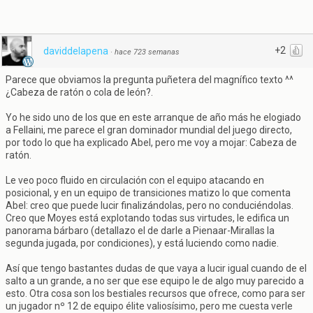
+2
daviddelapena
·
hace 723 semanas
Parece que obviamos la pregunta puñetera del magnífico texto ^^
¿Cabeza de ratón o cola de león?.
Yo he sido uno de los que en este arranque de año más he elogiado
a Fellaini, me parece el gran dominador mundial del juego directo,
por todo lo que ha explicado Abel, pero me voy a mojar: Cabeza de
ratón.
Le veo poco fluido en circulación con el equipo atacando en
posicional, y en un equipo de transiciones matizo lo que comenta
Abel: creo que puede lucir finalizándolas, pero no conduciéndolas.
Creo que Moyes está explotando todas sus virtudes, le edifica un
panorama bárbaro (detallazo el de darle a Pienaar-Mirallas la
segunda jugada, por condiciones), y está luciendo como nadie.
Así que tengo bastantes dudas de que vaya a lucir igual cuando de el
salto a un grande, a no ser que ese equipo le de algo muy parecido a
esto. Otra cosa son los bestiales recursos que ofrece, como para ser
un jugador nº 12 de equipo élite valiosísimo, pero me cuesta verle