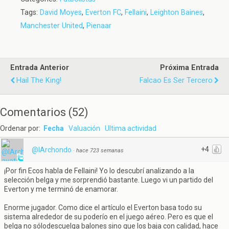
Tags:
David Moyes
,
Everton FC
,
Fellaini
,
Leighton Baines
,
Manchester United
,
Pienaar
Entrada Anterior
Próxima Entrada
Hail The King!
Falcao Es Ser Tercero
Comentarios
(
52
)
Ordenar por:
Fecha
Valuación
Ultima actividad
+4
@IArchondo
·
hace 723 semanas
¡Por fin Ecos habla de Fellaini! Yo lo descubrí analizando a la
selección belga y me sorprendió bastante. Luego vi un partido del
Everton y me terminó de enamorar.
Enorme jugador. Como dice el artículo el Everton basa todo su
sistema alrededor de su poderío en el juego aéreo. Pero es que el
belga no sólodescuelga balones sino que los baja con calidad, hace