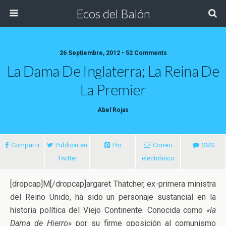
Ecos del Balón
26 Septiembre, 2012 • 52 Comments
La Dama De Inglaterra; La Reina De
La Premier
Abel Rojas
Compartir
Publicar en
Pin
Correo
SMS
Twitter
electrónico
[dropcap]M[/dropcap]argaret Thatcher, ex-primera ministra
del Reino Unido, ha sido un personaje sustancial en la
historia política del Viejo Continente. Conocida como
«la
Dama de Hierro»
por su firme oposición al comunismo