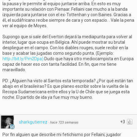
la pausa y le permite al equipo juntarse arriba. En esto es muy
importante su relación con Pienaar. Fellaini cae mucho a la banda
izquierda para juntarse con el ex-Tottenhan y con Baines. Gracias a
él, el sudáfricano recibe siempre de cara y con espacio. . Vale la pena
ver al equipo de Moyes.
Supongo que si sale del Everton dejará la mediapunta para volver al
interior, lugar que ocupa en Bélgica. Ahí puede mostrar su brutal
despliegue en el campo. Con los diables rouges, suele recibir en la
base y acabar las jugadas como segundo punta. (Ejemplo:
http://bit.ly/Pm2Dpa)
Dudo que haya otro mediocampista en Europa
capaz de hacer eso con tanta facilidad. En fin, que me tiene
maravillado.
PD: ¿Alguien ha visto al Santos esta temporada? ¿Por qué están tan
abajo en el brasileirao? Es que planeo escribir sobre la vuelta de la
Recopa Sudamericana entre ellos y la U de Chile que se juega esta
noche. El partido de ida ya fue muy muy bueno.
+3
sharkgutierrez
·
hace 723 semanas
Por fin alguien que describe mi fetichismo por Fellaini; jugador