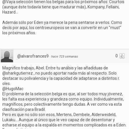
@Vaya selección tienen los belgas para los próximos años: Courtois
(aunque éste todavía tiene que madurar más), Kompany, Fellaini,
Hazard...
Además sólo por Eden ya merece la pena sentarse a verlos. Como
decís por aquí, los centroeuropeos se van a convertir en un "must"
los próximos años.
0
@alvarofrances9
·
hace 723 semanas
Magnifico trabajo, Abel. Entre tu análsis y las añadiduas de
@sharkgutierrez , no puedo aportar nada más al respecto. Solo
destacar su polivalencia y la capacidad de adaptarse a distintos r.
oles.
@HugoMac
El problema de la selección belga es que, al ser todos muy jóvenez,
les falta esa experiencia y grandeza como equipo. Individualmente,
magníficos; pero colectivamente tengo dudas. A ver como va esta
clasificación para Bradil.
Pero es que no sólo son esos, Mertens, Dembele, Alderweideld,
Lukaku... Aunque al único que le veo capaz de de desentonar y
echarse el equipo a la espalda en momentos complicados es a Eden.