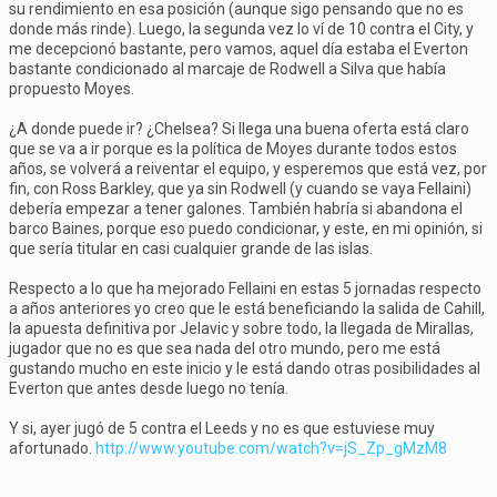
su rendimiento en esa posición (aunque sigo pensando que no es
donde más rinde). Luego, la segunda vez lo ví de 10 contra el City, y
me decepcionó bastante, pero vamos, aquel día estaba el Everton
bastante condicionado al marcaje de Rodwell a Silva que había
propuesto Moyes.
¿A donde puede ir? ¿Chelsea? Si llega una buena oferta está claro
que se va a ir porque es la política de Moyes durante todos estos
años, se volverá a reiventar el equipo, y esperemos que está vez, por
fin, con Ross Barkley, que ya sin Rodwell (y cuando se vaya Fellaini)
debería empezar a tener galones. También habría si abandona el
barco Baines, porque eso puedo condicionar, y este, en mi opinión, si
que sería titular en casi cualquier grande de las islas.
Respecto a lo que ha mejorado Fellaini en estas 5 jornadas respecto
a años anteriores yo creo que le está beneficiando la salida de Cahill,
la apuesta definitiva por Jelavic y sobre todo, la llegada de Mirallas,
jugador que no es que sea nada del otro mundo, pero me está
gustando mucho en este inicio y le está dando otras posibilidades al
Everton que antes desde luego no tenía.
Y si, ayer jugó de 5 contra el Leeds y no es que estuviese muy
afortunado.
http://www.youtube.com/watch?v=jS_Zp_gMzM8