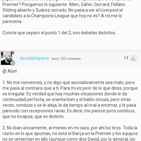
Premier? Pongamos lo siguiente: Allen, Sahin, Gerrard; Fellaini;
Steling abierto y Suárez cerrado. No pasa a ser el Liverpool el
candidato a la Champions League que hoy no es? A mí me lo
parecería.
Conste que separo el punto 1 del 2, son debates distintos.
+1
daviddelapena
·
hace 723 semanas
@ Abel
1. No me convences, y no digo que asociativamente sea malo, pero
me pasa al contrario que a ti. Para mi es peor de lo que dices, porque
es irregular. Es verdad que hay muchas situaciones donde le da
continuidad perfecta, se orienta bien y el balón circula, pero otras
veces, conduce y se le aleja, le da tiempo al rival a encimar, y le pasa
parecido con recepciones rasas. Es decir, me parece poco continuo,
que no incapaz, que es distinto.
2. No iban únicamente, al menos en mi caso, por ahí los tiros. Toda la
razón en lo que apuntas, no está el Barça en la Premier y los equipos
no se cimientan en ello (aunque como dice David, por lo general, los