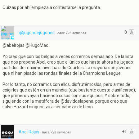
Quizás por ahí empieza a contestarse la pregunta.
0
@jugondejugones
·
hace 723 semanas
@abelrojas @HugoMac
Yo creo que con los belgas a veces corremos demasiado. De la lista
que nos propone Abel, creo que el único que hasta ahora ha jugado
partidos de máximo nivel ha sido Courtois. La mayoría son jóvenes
que ni han pisado las rondas finales de la Champions League.
Por lo tanto, no corramos con ellos, disfrutémoslos, pero antes de
exigirles que estén en un mundial (que bastante cuesta clasificarse),
que primero vayan haciendo cosas con sus equipos. Y sobre todo,
siguiendo con la metáfora de @daviddelapena, porque creo que
salvo Hazard ninguno va a ser cabeza de León.
+1
Abel Rojas
·
hace 723 semanas