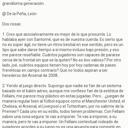
grandísima generación.
@ De la Peña, León
Dos cosas:
1. Creo que asociativamente es mejor de lo que presumís. Lo
hablaba ayer con Santomé, que es de vuestra cuerda. Es cierto que
no es súper ágil, no tiene un ritmo bestial en ese sentido, pero es un
tipo que sabe darse tiempo a sí mismo incluso bajo presión, y eso
me parece reseñable. Cuántos jugadores son capaces de pararse
cerca de la frontal sin que se la quiten? No es éso valioso? Por otro
lado, joé, cuántos equipos tienen hoy por hoy cadenas de pases
frenéticas en campo contrario? Que no todos aspiran a ser
herederos del Arsenal de 2008...
2. Yendo al juego directo. Supongo que nadie es fan de un sistema
basado en el balón aéreo, aunque me confieso fan de la estética de
Fellaini, me parece muy plástico en estas jugadas. Pero... ¿juegan de
manera regular bien al fútbol equipos como el Manchester United, el
Chelsea, el Arsenal, el Liverpool o el Tottenham, por no salirme de la
Premier? Cada uno en su estilo, todos tienen problemas. Con Fellaini
sabes una cosa segura: te vas a imponer. Te vas a imponer, a su
manera, pero te vas a imponer. Un Fellaini contextual rodeado de
jugadores acordes a su juego no es una apuesta para competir en