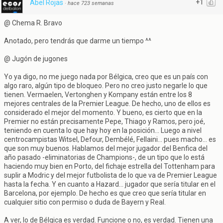
+1
Abel Rojas
·
hace 723 semanas
@ Chema R. Bravo
Anotado, pero tendrás que darme un tiempo ^^
@ Jugón de jugones
Yo ya digo, no me juego nada por Bélgica, creo que es un país con
algo raro, algún tipo de bloqueo. Pero no creo justo negarle lo que
tienen. Vermaelen, Vertonghen y Kompany están entre los 8
mejores centrales de la Premier League. De hecho, uno de ellos es
considerado el mejor del momento. Y bueno, es cierto que en la
Premier no están precisamente Pepe, Thiago y Ramos, pero joé,
teniendo en cuenta lo que hay hoy en la posición... Luego a nivel
centrocampistas Witsel, Defour, Dembélé, Fellaini... pues macho... es
que son muy buenos. Hablamos del mejor jugador del Benfica del
año pasado -eliminatorias de Champions-, de un tipo que lo está
haciendo muy bien en Porto, del fichaje estrella del Tottenham para
suplir a Modric y del mejor futbolista de lo que va de Premier League
hasta la fecha. Y en cuanto a Hazard... jugador que sería titular en el
Barcelona, por ejemplo. De hecho es que creo que sería titular en
cualquier sitio con permiso o duda de Bayern y Real.
A ver, lo de Bélgica es verdad. Funcione o no, es verdad. Tienen una