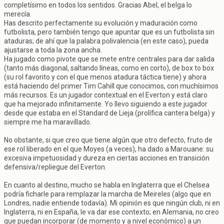
completísimo en todos los sentidos. Gracias Abel, el belga lo
merecía.
Has descrito perfectamente su evolución y maduración como
futbolista, pero también tengo que apuntar que es un futbolista sin
ataduras; de ahí que la palabra polivalencia (en este caso), pueda
ajustarse a toda la zona ancha.
Ha jugado como pivote que se mete entre centrales para dar salida
(tanto más diagonal, saltando líneas, como en corto), de box to box
(su rol favorito y con el que menos atadura táctica tiene) y ahora
está haciendo del primer Tim Cahill que conocimos, con muchísimos
más recursos. Es un jugador contextual en el Everton y está claro
que ha mejorado infinitamente. Yo llevo siguiendo a este jugador
desde que estaba en el Standard de Lieja (prolífica cantera belga) y
siempre me ha maravillado.
No obstante, si que creo que tiene algún que otro defecto, fruto de
ese rol liberado en el que Moyes (a veces), ha dado a Marouane: su
excesiva impetuosidad y dureza en ciertas acciones en transición
defensiva/repliegue del Everton.
En cuanto al destino, mucho se habla en Inglaterra que el Chelsea
podría ficharle para remplazar la marcha de Meireles (algo que en
Londres, nadie entiende todavía). Mi opinión es que ningún club, ni en
Inglaterra, ni en España, le va dar ese contexto; en Alemania, no creo
que puedan incorporar (de momento y a nivel económico) a un