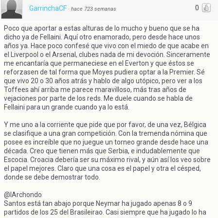
0
GarrinchaCF
·
hace 723 semanas
Poco que aportar a estas alturas de lo mucho y bueno que se ha
dicho ya de Fellaini. Aquí otro enamorado, pero desde hace unos
años ya. Hace poco confesé que vivo con el miedo de que acabe en
el Liverpool o el Arsenal, clubes nada de mi devoción. Sinceramente
me encantaría que permaneciese en el Everton y que éstos se
reforzasen de tal forma que Moyes pudiera optar a la Premier. Sé
que vivo 20 o 30 años atrás y hablo de algo utópico, pero ver a los
Toffees ahí arriba me parece maravilloso, más tras años de
vejaciones por parte de los reds. Me duele cuando se habla de
Fellaini para un grande cuando ya lo está.
Y me uno a la corriente que pide que por favor, de una vez, Bélgica
se clasifique a una gran competición. Con la tremenda nómina que
posee es increíble que no juegue un torneo grande desde hace una
década. Creo que tienen más que Serbia, e indudablemente que
Escocia. Croacia debería ser su máximo rival, y aún así los veo sobre
el papel mejores. Claro que una cosa es el papel y otra el césped,
donde se debe demostrar todo.
@IArchondo
Santos está tan abajo porque Neymar ha jugado apenas 8 o 9
partidos de los 25 del Brasileirao. Casi siempre que ha jugado lo ha