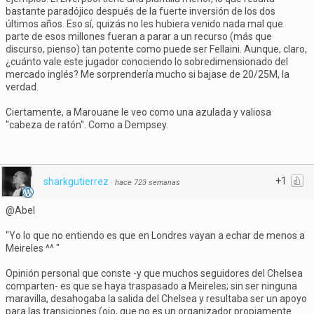
bastante paradójico después de la fuerte inversión de los dos
últimos años. Eso sí, quizás no les hubiera venido nada mal que
parte de esos millones fueran a parar a un recurso (más que
discurso, pienso) tan potente como puede ser Fellaini. Aunque, claro,
¿cuánto vale este jugador conociendo lo sobredimensionado del
mercado inglés? Me sorprendería mucho si bajase de 20/25M, la
verdad.
Ciertamente, a Marouane le veo como una azulada y valiosa
''cabeza de ratón''. Como a Dempsey.
+1
sharkgutierrez
·
hace 723 semanas
@Abel
"Yo lo que no entiendo es que en Londres vayan a echar de menos a
Meireles ^^ "
Opinión personal que conste -y que muchos seguidores del Chelsea
comparten- es que se haya traspasado a Meireles; sin ser ninguna
maravilla, desahogaba la salida del Chelsea y resultaba ser un apoyo
para las transiciones (ojo, que no es un organizador propiamente