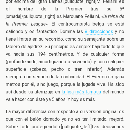
por encima del gran Baines,[pullquote_right]M. Fellaini es
el hombre de la Premier tras su 5ª
jornada[/pullquote_right] es Marouane Fellaini,
«la reina de
la Premier League»
. El centrocampista belga se está
saliendo y es fantástico. Domina las
8 direcciones
y no
tiene límites en su recorrido, como su semejante sobre un
tablero de ajedrez. Su principio es simple: baja todo lo que
va hacia sus 194 centímetros. Y de cualquier forma
(profundizando, amortiguando o sirviendo); y con cualquier
superficie (cabeza, pecho o tren inferior). Además
siempre con sentido de la continuidad. El Everton no gana
metros por él, sino juego, porque la jugada vive. Ha sido
así desde su aterrizaje en
la liga más famosa
del mundo
va a hacer con éste ya 5 años. Y hoy es más.
La mayor diferencia con respecto a su versión original es
que con el balón domado ya no es tan limitado; mejoró.
Sobre todo protegiéndolo.[pullquote_left]Las decisiones