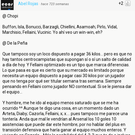
+2
Abel Rojas
·
hace 723 semanas
@ Chopi
Buffon; Isla, Bonucci, Barzagli, Chiellini, Asamoah; Pirlo, Vidal,
Marchisio; Fellaini; Vucinic. Yo ahí veo un win-win, eh?
@ De la Peña
Que tampoco soy un loco dispuesto a pagar 36 kilos... pero es que no
hay tantos centrocampistas que supongan sí o sí un salto de calidad
a día de hoy. Y Fellaini optimizado es un tipo que marca diferencias.
Lo que pasa es que es cierto que su mercado es limitado porque
necesita un equipo dispuesto a pagar casi 30 kilos por un jugador
que no tenga por qué ser titular semana tras semana. Siempre
pensando en Fellaini como jugador NO contextual. Si se le piensa dar
el equipo...
Y hombre, me he ido al equipo menos saturado que se me ha
ocurrido ^^ Aunque te digo una cosa, en un momento dado un
Arteta, Diaby; Cazorla, Fellaini, x; x.... pues tampoco me parece una
tontería. Anda que mal le vendrían al Arsenal los 10 goles 10
asistencias que puede dar este hombre; por no hablar del plus en
transición defensiva que haría ganar al equipo muchos enteros. Y