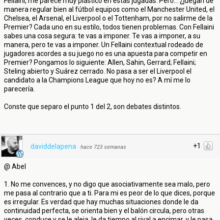
Fellaini, me parece muy plástico en estas jugadas. Pero... ¿juegan de
manera regular bien al fútbol equipos como el Manchester United, el
Chelsea, el Arsenal, el Liverpool o el Tottenham, por no salirme de la
Premier? Cada uno en su estilo, todos tienen problemas. Con Fellaini
sabes una cosa segura: te vas a imponer. Te vas a imponer, a su
manera, pero te vas a imponer. Un Fellaini contextual rodeado de
jugadores acordes a su juego no es una apuesta para competir en
Premier? Pongamos lo siguiente: Allen, Sahin, Gerrard; Fellaini;
Steling abierto y Suárez cerrado. No pasa a ser el Liverpool el
candidato a la Champions League que hoy no es? A mí me lo
parecería.
Conste que separo el punto 1 del 2, son debates distintos.
+1
daviddelapena
·
hace 723 semanas
@ Abel
1. No me convences, y no digo que asociativamente sea malo, pero
me pasa al contrario que a ti. Para mi es peor de lo que dices, porque
es irregular. Es verdad que hay muchas situaciones donde le da
continuidad perfecta, se orienta bien y el balón circula, pero otras
veces, conduce y se le aleja, le da tiempo al rival a encimar, y le pasa