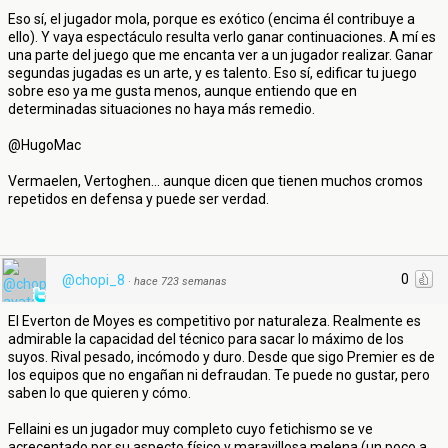
Eso sí, el jugador mola, porque es exótico (encima él contribuye a
ello). Y vaya espectáculo resulta verlo ganar continuaciones. A mí es
una parte del juego que me encanta ver a un jugador realizar. Ganar
segundas jugadas es un arte, y es talento. Eso sí, edificar tu juego
sobre eso ya me gusta menos, aunque entiendo que en
determinadas situaciones no haya más remedio.
@HugoMac
Vermaelen, Vertoghen... aunque dicen que tienen muchos cromos
repetidos en defensa y puede ser verdad.
0
@chopi_8
·
hace 723 semanas
El Everton de Moyes es competitivo por naturaleza. Realmente es
admirable la capacidad del técnico para sacar lo máximo de los
suyos. Rival pesado, incómodo y duro. Desde que sigo Premier es de
los equipos que no engañan ni defraudan. Te puede no gustar, pero
saben lo que quieren y cómo.
Fellaini es un jugador muy completo cuyo fetichismo se ve
acrecentado por su aspecto físico y maravillosa melena (un poco a