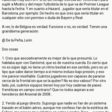
suplir a Modric y del mejor futbolista de lo que va de Premier League
hasta la fecha. Y en cuanto a Hazard... jugador que sería titular en el
Barcelona, por ejemplo. De hecho es que creo que sería titular en
cualquier sitio con permiso o duda de Bayern y Real.
A ver, lo de Bélgica es verdad. Funcione o no, es verdad. Tienen una
grandísima generación.
@ De la Peña, León
Dos cosas:
1. Creo que asociativamente es mejor de lo que presumís. Lo
hablaba ayer con Santomé, que es de vuestra cuerda. Es cierto que
no es súper ágil, no tiene un ritmo bestial en ese sentido, pero es un
tipo que sabe darse tiempo a sí mismo incluso bajo presión, y eso
me parece reseñable. Cuántos jugadores son capaces de pararse
cerca de la frontal sin que se la quiten? No es éso valioso? Por otro
lado, joé, cuántos equipos tienen hoy por hoy cadenas de pases
frenéticas en campo contrario? Que no todos aspiran a ser
herederos del Arsenal de 2008...
2. Yendo al juego directo. Supongo que nadie es fan de un sistema
basado en el balón aéreo, aunque me confieso fan de la estética de