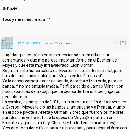
@ David
Toco y me quedo ahora. ^^
0
@martincasti
·
hace 723 semanas
Jugador que (creo) no ha sido mencionado ni en artículo ni
comentarios, y que me parece importantísimo en el Everton de
Moyes y que está muy infravalorado: Leon Osman.
Seguramente nunca saldrá del Everton, ni será internacional, pero
ha sido titular indiscutible para Moyes en los últimos años.
Yo lo conocí como jugador de banda, derecha o izquierda, pero de
banda. Y no me entusiasmaba. Perfil parecido a James Milner, con
más capacidad de trabajo que de desborde. Era un buen jugador,
pero aburrido.
En cambio, a principios de 2010, en la primera cesión de Donovan en
el Everton, Moyes le dió las bandas al americano y a Pienaar, y junto
en el doble pivote a Arteta y Osman. Y creo que fueron los mejores
partidos que yo he visto de la época de Moyes(Empataron en el
Emirates, y ganaron a City, Chelsea y United en el mismo mes).
Y es que Leon tiene físico para ir a presionar y para llegar al área con