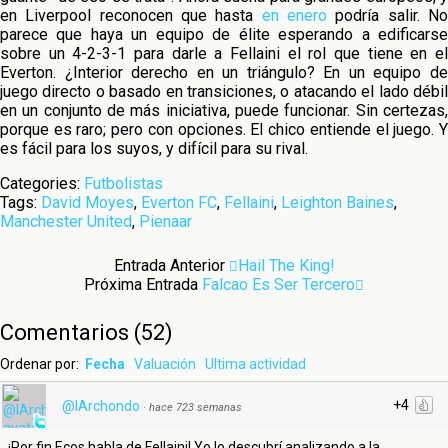
en Liverpool reconocen que hasta
en enero
podría salir. N
parece que haya un equipo de élite esperando a edificarse
sobre un 4-2-3-1 para darle a Fellaini el rol que tiene en el
Everton. ¿Interior derecho en un triángulo? En un equipo de
juego directo o basado en transiciones, o atacando el lado débil
en un conjunto de más iniciativa, puede funcionar. Sin certezas,
porque es raro; pero con opciones. El chico entiende el juego. Y
es fácil para los suyos, y difícil para su rival.
Categories:
Futbolistas
Tags:
David Moyes
,
Everton FC
,
Fellaini
,
Leighton Baines
,
Manchester United
,
Pienaar
Entrada Anterior
Hail The King!
Próxima Entrada
Falcao Es Ser Tercero
Comentarios
(
52
)
Ordenar por:
Fecha
Valuación
Ultima actividad
+4
@IArchondo
·
hace 723 semanas
¡Por fin Ecos habla de Fellaini! Yo lo descubrí analizando a la