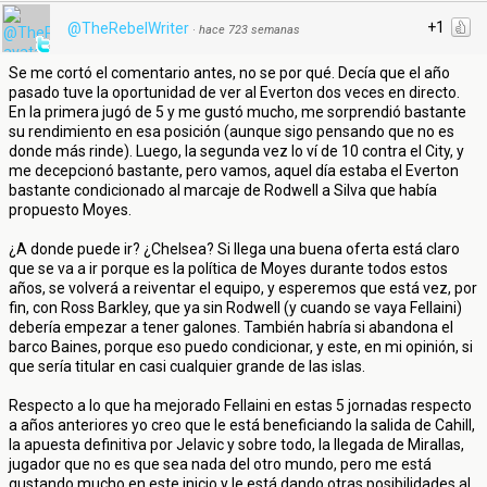
+1
@TheRebelWriter
·
hace 723 semanas
Se me cortó el comentario antes, no se por qué. Decía que el año
pasado tuve la oportunidad de ver al Everton dos veces en directo.
En la primera jugó de 5 y me gustó mucho, me sorprendió bastante
su rendimiento en esa posición (aunque sigo pensando que no es
donde más rinde). Luego, la segunda vez lo ví de 10 contra el City, y
me decepcionó bastante, pero vamos, aquel día estaba el Everton
bastante condicionado al marcaje de Rodwell a Silva que había
propuesto Moyes.
¿A donde puede ir? ¿Chelsea? Si llega una buena oferta está claro
que se va a ir porque es la política de Moyes durante todos estos
años, se volverá a reiventar el equipo, y esperemos que está vez, por
fin, con Ross Barkley, que ya sin Rodwell (y cuando se vaya Fellaini)
debería empezar a tener galones. También habría si abandona el
barco Baines, porque eso puedo condicionar, y este, en mi opinión, si
que sería titular en casi cualquier grande de las islas.
Respecto a lo que ha mejorado Fellaini en estas 5 jornadas respecto
a años anteriores yo creo que le está beneficiando la salida de Cahill,
la apuesta definitiva por Jelavic y sobre todo, la llegada de Mirallas,
jugador que no es que sea nada del otro mundo, pero me está
gustando mucho en este inicio y le está dando otras posibilidades al