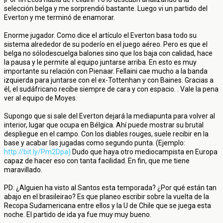
selección belga y me sorprendió bastante. Luego vi un partido del
Everton y me terminó de enamorar.
Enorme jugador. Como dice el artículo el Everton basa todo su
sistema alrededor de su poderío en el juego aéreo. Pero es que el
belga no sólodescuelga balones sino que los baja con calidad, hace
la pausa y le permite al equipo juntarse arriba. En esto es muy
importante su relación con Pienaar. Fellaini cae mucho a la banda
izquierda para juntarse con el ex-Tottenhan y con Baines. Gracias a
él, el sudáfricano recibe siempre de cara y con espacio. . Vale la pena
ver al equipo de Moyes.
Supongo que si sale del Everton dejará la mediapunta para volver al
interior, lugar que ocupa en Bélgica. Ahí puede mostrar su brutal
despliegue en el campo. Con los diables rouges, suele recibir en la
base y acabar las jugadas como segundo punta. (Ejemplo:
http://bit.ly/Pm2Dpa)
Dudo que haya otro mediocampista en Europa
capaz de hacer eso con tanta facilidad. En fin, que me tiene
maravillado.
PD: ¿Alguien ha visto al Santos esta temporada? ¿Por qué están tan
abajo en el brasileirao? Es que planeo escribir sobre la vuelta de la
Recopa Sudamericana entre ellos y la U de Chile que se juega esta
noche. El partido de ida ya fue muy muy bueno.