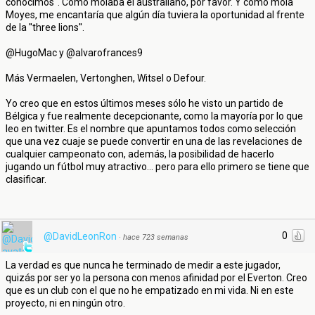
conocimos''. Como molaba el australiano, por favor. Y como mola
Moyes, me encantaría que algún día tuviera la oportunidad al frente
de la ''three lions''.
@HugoMac y @alvarofrances9
Más Vermaelen, Vertonghen, Witsel o Defour.
Yo creo que en estos últimos meses sólo he visto un partido de
Bélgica y fue realmente decepcionante, como la mayoría por lo que
leo en twitter. Es el nombre que apuntamos todos como selección
que una vez cuaje se puede convertir en una de las revelaciones de
cualquier campeonato con, además, la posibilidad de hacerlo
jugando un fútbol muy atractivo... pero para ello primero se tiene que
clasificar.
0
@DavidLeonRon
·
hace 723 semanas
La verdad es que nunca he terminado de medir a este jugador,
quizás por ser yo la persona con menos afinidad por el Everton. Creo
que es un club con el que no he empatizado en mi vida. Ni en este
proyecto, ni en ningún otro.