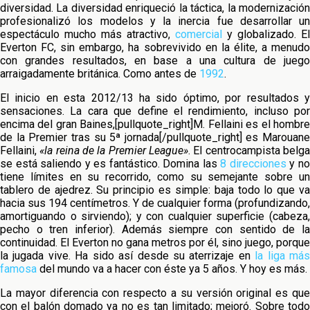
diversidad. La diversidad enriqueció la táctica, la modernización
profesionalizó los modelos y la inercia fue desarrollar un
espectáculo mucho más atractivo,
comercial
y globalizado. El
Everton FC, sin embargo, ha sobrevivido en la élite, a menudo
con grandes resultados, en base a una cultura de juego
arraigadamente británica. Como antes de
1992
.
El inicio en esta 2012/13 ha sido óptimo, por resultados y
sensaciones. La cara que define el rendimiento, incluso por
encima del gran Baines,[pullquote_right]M. Fellaini es el hombre
de la Premier tras su 5ª jornada[/pullquote_right] es Marouane
Fellaini,
«la reina de la Premier League»
. El centrocampista belg
se está saliendo y es fantástico. Domina las
8 direcciones
y n
tiene límites en su recorrido, como su semejante sobre un
tablero de ajedrez. Su principio es simple: baja todo lo que va
hacia sus 194 centímetros. Y de cualquier forma (profundizando,
amortiguando o sirviendo); y con cualquier superficie (cabeza,
pecho o tren inferior). Además siempre con sentido de la
continuidad. El Everton no gana metros por él, sino juego, porque
la jugada vive. Ha sido así desde su aterrizaje en
la liga má
famosa
del mundo va a hacer con éste ya 5 años. Y hoy es más.
La mayor diferencia con respecto a su versión original es que
con el balón domado ya no es tan limitado; mejoró. Sobre todo