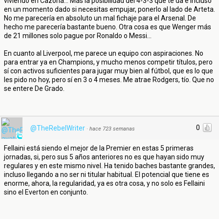
viviendo en Cazorla... Más la posibilidad del 4-3-3 que te da e incluso
en un momento dado si necesitas empujar, ponerlo al lado de Arteta.
No me parecería en absoluto un mal fichaje para el Arsenal. De
hecho me parecería bastante bueno. Otra cosa es que Wenger más
de 21 millones solo pague por Ronaldo o Messi...
En cuanto al Liverpool, me parece un equipo con aspiraciones. No
para entrar ya en Champions, y mucho menos competir títulos, pero
sí con activos suficientes para jugar muy bien al fútbol, que es lo que
les pido no hoy, pero sí en 3 o 4 meses. Me atrae Rodgers, tío. Que no
se entere De Grado.
0
@TheRebelWriter
·
hace 723 semanas
Fellaini está siendo el mejor de la Premier en estas 5 primeras
jornadas, si, pero sus 5 años anteriores no es que hayan sido muy
regulares y en este mismo nivel. Ha tenido baches bastante grandes,
incluso llegando a no ser ni titular habitual. El potencial que tiene es
enorme, ahora, la regularidad, ya es otra cosa, y no solo es Fellaini
sino el Everton en conjunto.