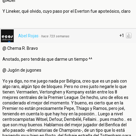
@Abel
Y Lineker, qué olvido, cuyo paso por el Everton fue apoteósico, claro
+1
Abel Rojas
·
hace 723 semanas
@ Chema R. Bravo
Anotado, pero tendrás que darme un tiempo ^^
@ Jugón de jugones
Yo ya digo, no me juego nada por Bélgica, creo que es un país con
algo raro, algún tipo de bloqueo. Pero no creo justo negarle lo que
tienen. Vermaelen, Vertonghen y Kompany están entre los 8
mejores centrales de la Premier League. De hecho, uno de ellos es
considerado el mejor del momento. Y bueno, es cierto que en la
Premier no están precisamente Pepe, Thiago y Ramos, pero joé,
teniendo en cuenta lo que hay hoy en la posición... Luego a nivel
centrocampistas Witsel, Defour, Dembélé, Fellaini... pues macho... es
que son muy buenos. Hablamos del mejor jugador del Benfica del
año pasado -eliminatorias de Champions-, de un tipo que lo está
haciendo muy bien en Porto, del fichaje estrella del Tottenham para