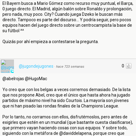
El Bayern busca a Mario Gómez como recurso muy puntual, el Barça,
0 juego directo. El Madrid, algún balón sobre Ronaldo y prolongación,
pero nada, muy poco. City? Cuando juega Dzeko le buscan más
directo. Tampoco es parte del discurso... Y podría seguir, pero pocos
equipos hacen del juego directo sobre un centrocampista la base de
su fútbol ^^
Quizás por ahí empieza a contestarse la pregunta.
0
@jugondejugones
·
hace 723 semanas
@abelrojas @HugoMac
Yo creo que con los belgas a veces corremos demasiado. De la lista
que nos propone Abel, creo que el único que hasta ahora ha jugado
partidos de máximo nivel ha sido Courtois. La mayoría son jóvenes
que ni han pisado las rondas finales de la Champions League.
Por lo tanto, no corramos con ellos, disfrutémoslos, pero antes de
exigirles que estén en un mundial (que bastante cuesta clasificarse),
que primero vayan haciendo cosas con sus equipos. Y sobre todo,
siguiendo con la metáfora de @daviddelapena, porque creo que