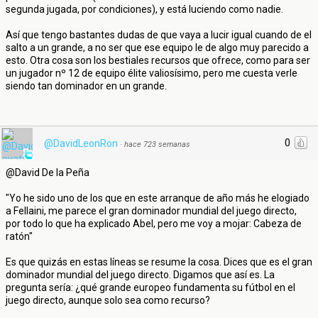
segunda jugada, por condiciones), y está luciendo como nadie.
Así que tengo bastantes dudas de que vaya a lucir igual cuando de el
salto a un grande, a no ser que ese equipo le de algo muy parecido a
esto. Otra cosa son los bestiales recursos que ofrece, como para ser
un jugador nº 12 de equipo élite valiosísimo, pero me cuesta verle
siendo tan dominador en un grande.
0
@DavidLeonRon
·
hace 723 semanas
@David De la Peña
"Yo he sido uno de los que en este arranque de año más he elogiado
a Fellaini, me parece el gran dominador mundial del juego directo,
por todo lo que ha explicado Abel, pero me voy a mojar: Cabeza de
ratón"
Es que quizás en estas líneas se resume la cosa. Dices que es el gran
dominador mundial del juego directo. Digamos que así es. La
pregunta sería: ¿qué grande europeo fundamenta su fútbol en el
juego directo, aunque solo sea como recurso?