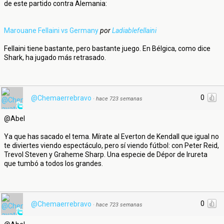
de este partido contra Alemania:
Marouane Fellaini vs Germany
por
Ladiablefellaini
Fellaini tiene bastante, pero bastante juego. En Bélgica, como dice
Shark, ha jugado más retrasado.
0
@Chemaerrebravo
·
hace 723 semanas
@Abel
Ya que has sacado el tema. Mírate al Everton de Kendall que igual no
te diviertes viendo espectáculo, pero sí viendo fútbol: con Peter Reid,
Trevol Steven y Graheme Sharp. Una especie de Dépor de Irureta
que tumbó a todos los grandes.
0
@Chemaerrebravo
·
hace 723 semanas