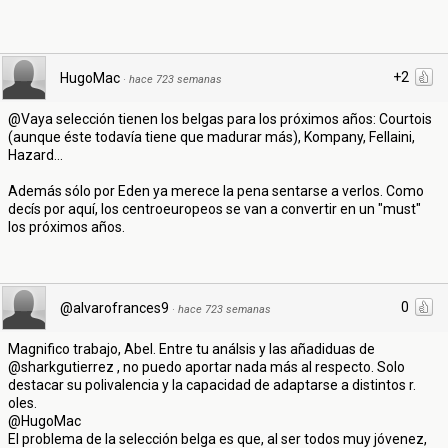
+2
HugoMac
·
hace 723 semanas
@Vaya selección tienen los belgas para los próximos años: Courtois
(aunque éste todavía tiene que madurar más), Kompany, Fellaini,
Hazard...
Además sólo por Eden ya merece la pena sentarse a verlos. Como
decís por aquí, los centroeuropeos se van a convertir en un "must"
los próximos años.
0
@alvarofrances9
·
hace 723 semanas
Magnifico trabajo, Abel. Entre tu análsis y las añadiduas de
@sharkgutierrez , no puedo aportar nada más al respecto. Solo
destacar su polivalencia y la capacidad de adaptarse a distintos r.
oles.
@HugoMac
El problema de la selección belga es que, al ser todos muy jóvenez,