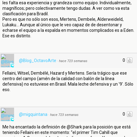
les falta esa experiencia y grandeza como equipo. Individualmente,
magníficos; pero colectivamente tengo dudas. A ver como va esta
clasificación para Bradil.
Pero es que no sólo son esos, Mertens, Dembele, Alderweideld,
Lukaku... Aunque al único que le veo capaz de de desentonar y
echarse el equipo a la espalda en momentos complicados es a Eden.
Ese es distinto.
0
@Blog_OctavoArte
·
hace 723 semanas
Fellaini, Witsel, Dembélé, Hazard y Mertens. Sería trágico que ese
centro del campo (amén de la calidad con balón de la línea
defensiva) no estuviese en Brasil. Mala leche defensiva y un '9'. Sólo
eso.
0
@migquintana
·
hace 723 semanas
Me ha encantado la definición de @Shark para la posición que está
teniendo Fellaini en este momento: ''el primer Tim Cahill que