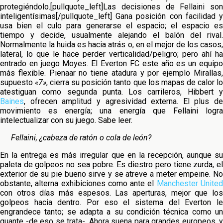
protegiéndolo.[pullquote_left]Las decisiones de Fellaini son
inteligentísimas[/pullquote_left] Gana posición con facilidad y
usa bien el culo para generarse el espacio; el espacio es
tiempo y decide, usualmente alejando el balón del rival.
Normalmente la huida es hacia atrás o, en el mejor de los casos,
lateral, lo que le hace perder verticalidad/peligro; pero ahí ha
entrado en juego Moyes. El Everton FC este año es un equipo
más flexible. Pienaar no tiene atadura y por ejemplo Mirallas,
supuesto
«7»
, cierra su posición tanto que los mapas de calor l
atestiguan como segunda punta. Los carrileros, Hibbert y
Baines
, ofrecen amplitud y agresividad externa. El plus de
movimiento es energía; una energía que Fellaini logra
intelectualizar con su juego. Sabe leer.
Fellaini, ¿cabeza de ratón o cola de león?
En la entrega es más irregular que en la recepción, aunque su
paleta de golpeos no sea pobre. Es diestro pero tiene zurda, el
exterior de su pie bueno sirve y se atreve a meter empeine. No
obstante, alterna exhibiciones como ante el
Manchester Unite
con otros días más espesos. Las aperturas, mejor que los
golpeos hacia dentro. Por eso el sistema del Everton le
engrandece tanto; se adapta a su condición técnica como un
guante -de eso se trata-. Ahora suena para grandes europeos, y