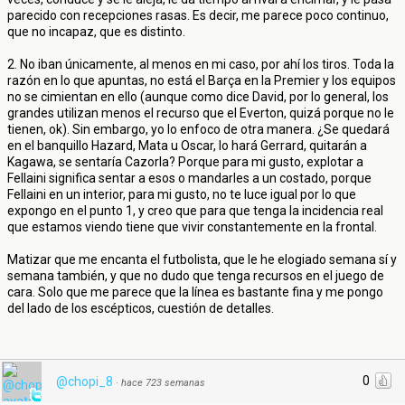
parecido con recepciones rasas. Es decir, me parece poco continuo,
que no incapaz, que es distinto.
2. No iban únicamente, al menos en mi caso, por ahí los tiros. Toda la
razón en lo que apuntas, no está el Barça en la Premier y los equipos
no se cimientan en ello (aunque como dice David, por lo general, los
grandes utilizan menos el recurso que el Everton, quizá porque no le
tienen, ok). Sin embargo, yo lo enfoco de otra manera. ¿Se quedará
en el banquillo Hazard, Mata u Oscar, lo hará Gerrard, quitarán a
Kagawa, se sentaría Cazorla? Porque para mi gusto, explotar a
Fellaini significa sentar a esos o mandarles a un costado, porque
Fellaini en un interior, para mi gusto, no te luce igual por lo que
expongo en el punto 1, y creo que para que tenga la incidencia real
que estamos viendo tiene que vivir constantemente en la frontal.
Matizar que me encanta el futbolista, que le he elogiado semana sí y
semana también, y que no dudo que tenga recursos en el juego de
cara. Solo que me parece que la línea es bastante fina y me pongo
del lado de los escépticos, cuestión de detalles.
0
@chopi_8
·
hace 723 semanas