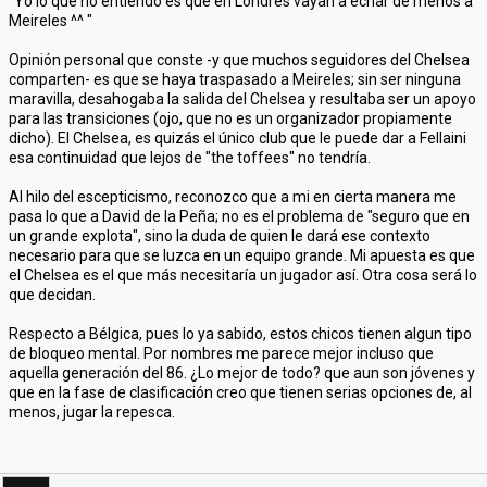
"Yo lo que no entiendo es que en Londres vayan a echar de menos a
Meireles ^^ "
Opinión personal que conste -y que muchos seguidores del Chelsea
comparten- es que se haya traspasado a Meireles; sin ser ninguna
maravilla, desahogaba la salida del Chelsea y resultaba ser un apoyo
para las transiciones (ojo, que no es un organizador propiamente
dicho). El Chelsea, es quizás el único club que le puede dar a Fellaini
esa continuidad que lejos de "the toffees" no tendría.
Al hilo del escepticismo, reconozco que a mi en cierta manera me
pasa lo que a David de la Peña; no es el problema de "seguro que en
un grande explota", sino la duda de quien le dará ese contexto
necesario para que se luzca en un equipo grande. Mi apuesta es que
el Chelsea es el que más necesitaría un jugador así. Otra cosa será lo
que decidan.
Respecto a Bélgica, pues lo ya sabido, estos chicos tienen algun tipo
de bloqueo mental. Por nombres me parece mejor incluso que
aquella generación del 86. ¿Lo mejor de todo? que aun son jóvenes y
que en la fase de clasificación creo que tienen serias opciones de, al
menos, jugar la repesca.