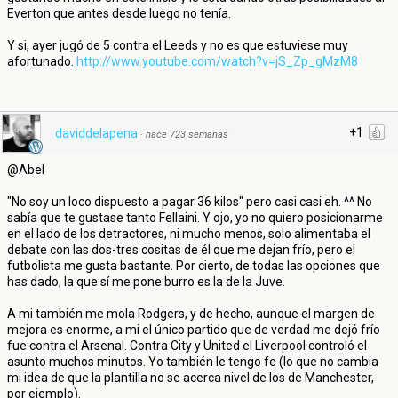
Everton que antes desde luego no tenía.
Y si, ayer jugó de 5 contra el Leeds y no es que estuviese muy
afortunado.
http://www.youtube.com/watch?v=jS_Zp_gMzM8
+1
daviddelapena
·
hace 723 semanas
@Abel
"No soy un loco dispuesto a pagar 36 kilos" pero casi casi eh. ^^ No
sabía que te gustase tanto Fellaini. Y ojo, yo no quiero posicionarme
en el lado de los detractores, ni mucho menos, solo alimentaba el
debate con las dos-tres cositas de él que me dejan frío, pero el
futbolista me gusta bastante. Por cierto, de todas las opciones que
has dado, la que sí me pone burro es la de la Juve.
A mi también me mola Rodgers, y de hecho, aunque el margen de
mejora es enorme, a mi el único partido que de verdad me dejó frío
fue contra el Arsenal. Contra City y United el Liverpool controló el
asunto muchos minutos. Yo también le tengo fe (lo que no cambia
mi idea de que la plantilla no se acerca nivel de los de Manchester,
por ejemplo).