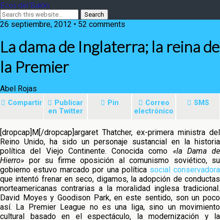
Ecos del Balón
26 septiembre, 2012 • 52 comments
La dama de Inglaterra; la reina de
la Premier
Abel Rojas
Compartir
Publicar
Pin
Correo
SMS
en Twitter
electrónico
[dropcap]M[/dropcap]argaret Thatcher, ex-primera ministra del
Reino Unido, ha sido un personaje sustancial en la historia
política del Viejo Continente. Conocida como
«la Dama de
Hierro»
por su firme oposición al comunismo soviético, su
gobierno estuvo marcado por
una política
social conservador
que intentó frenar en seco, digamos, la adopción de conductas
norteamericanas contrarias a la moralidad inglesa tradicional.
David Moyes y Goodison Park, en este sentido, son un poco
así. La Premier League no es una liga, sino un movimiento
cultural basado en el espectáculo, la modernización y la