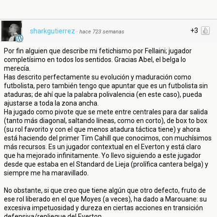
+3
sharkgutierrez
·
hace 723 semanas
Por fin alguien que describe mi fetichismo por Fellaini; jugador
completísimo en todos los sentidos. Gracias Abel, el belga lo
merecía.
Has descrito perfectamente su evolución y maduración como
futbolista, pero también tengo que apuntar que es un futbolista sin
ataduras; de ahí que la palabra polivalencia (en este caso), pueda
ajustarse a toda la zona ancha.
Ha jugado como pivote que se mete entre centrales para dar salida
(tanto más diagonal, saltando líneas, como en corto), de box to box
(su rol favorito y con el que menos atadura táctica tiene) y ahora
está haciendo del primer Tim Cahill que conocimos, con muchísimos
más recursos. Es un jugador contextual en el Everton y está claro
que ha mejorado infinitamente. Yo llevo siguiendo a este jugador
desde que estaba en el Standard de Lieja (prolífica cantera belga) y
siempre me ha maravillado.
No obstante, si que creo que tiene algún que otro defecto, fruto de
ese rol liberado en el que Moyes (a veces), ha dado a Marouane: su
excesiva impetuosidad y dureza en ciertas acciones en transición
defensiva/repliegue del Everton.