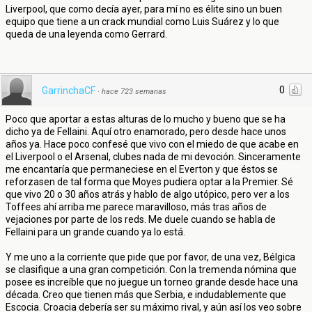
Liverpool, que como decía ayer, para mí no es élite sino un buen
equipo que tiene a un crack mundial como Luis Suárez y lo que
queda de una leyenda como Gerrard.
0
GarrinchaCF
·
hace 723 semanas
Poco que aportar a estas alturas de lo mucho y bueno que se ha
dicho ya de Fellaini. Aquí otro enamorado, pero desde hace unos
años ya. Hace poco confesé que vivo con el miedo de que acabe en
el Liverpool o el Arsenal, clubes nada de mi devoción. Sinceramente
me encantaría que permaneciese en el Everton y que éstos se
reforzasen de tal forma que Moyes pudiera optar a la Premier. Sé
que vivo 20 o 30 años atrás y hablo de algo utópico, pero ver a los
Toffees ahí arriba me parece maravilloso, más tras años de
vejaciones por parte de los reds. Me duele cuando se habla de
Fellaini para un grande cuando ya lo está.
Y me uno a la corriente que pide que por favor, de una vez, Bélgica
se clasifique a una gran competición. Con la tremenda nómina que
posee es increíble que no juegue un torneo grande desde hace una
década. Creo que tienen más que Serbia, e indudablemente que
Escocia. Croacia debería ser su máximo rival, y aún así los veo sobre