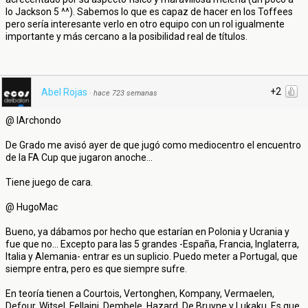
lo Jackson 5 ^^). Sabemos lo que es capaz de hacer en los Toffees
pero sería interesante verlo en otro equipo con un rol igualmente
importante y más cercano a la posibilidad real de títulos.
+2
Abel Rojas
·
hace 723 semanas
@ IArchondo
De Grado me avisó ayer de que jugó como mediocentro el encuentro
de la FA Cup que jugaron anoche...
Tiene juego de cara.
@ HugoMac
Bueno, ya dábamos por hecho que estarían en Polonia y Ucrania y
fue que no... Excepto para las 5 grandes -España, Francia, Inglaterra,
Italia y Alemania- entrar es un suplicio. Puedo meter a Portugal, que
siempre entra, pero es que siempre sufre.
En teoría tienen a Courtois, Vertonghen, Kompany, Vermaelen,
Defour, Witsel, Fellaini, Dembele, Hazard, De Bruyne y Lukaku. Es que