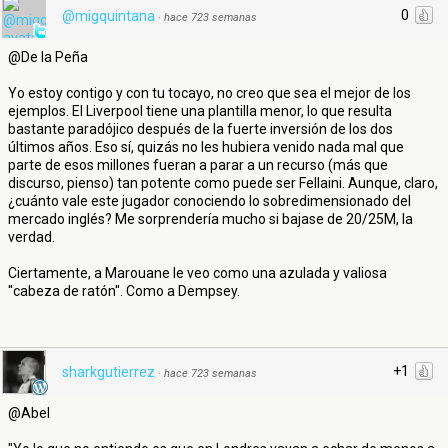
0
@migquintana
·
hace 723 semanas
@De la Peña
Yo estoy contigo y con tu tocayo, no creo que sea el mejor de los
ejemplos. El Liverpool tiene una plantilla menor, lo que resulta
bastante paradójico después de la fuerte inversión de los dos
últimos años. Eso sí, quizás no les hubiera venido nada mal que
parte de esos millones fueran a parar a un recurso (más que
discurso, pienso) tan potente como puede ser Fellaini. Aunque, claro,
¿cuánto vale este jugador conociendo lo sobredimensionado del
mercado inglés? Me sorprendería mucho si bajase de 20/25M, la
verdad.
Ciertamente, a Marouane le veo como una azulada y valiosa
''cabeza de ratón''. Como a Dempsey.
+1
sharkgutierrez
·
hace 723 semanas
@Abel