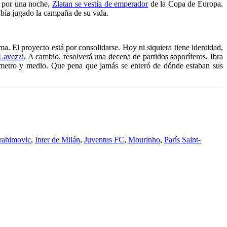
s por una noche,
Zlatan se vestía de emperador
de la Copa de Europa.
abía jugado la campaña de su vida.
ma. El proyecto está por consolidarse. Hoy ni siquiera tiene identidad,
Lavezzi
. A cambio, resolverá una decena de partidos soporíferos. Ibra
e metro y medio. Que pena que jamás se enteró de dónde estaban sus
rahimovic
,
Inter de Milán
,
Juventus FC
,
Mourinho
,
París Saint-