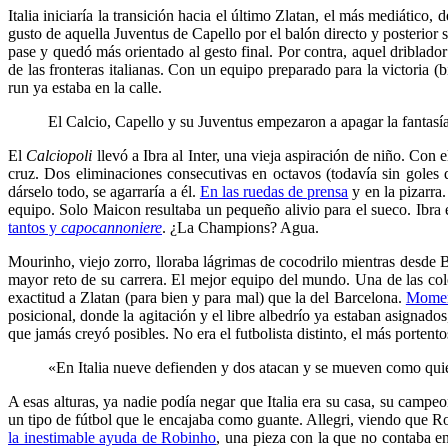
Italia iniciaría la transición hacia el último Zlatan, el más mediático
gusto de aquella Juventus de Capello por el balón directo y posteri
pase y quedó más orientado al gesto final. Por contra, aquel driblado
de las fronteras italianas. Con un equipo preparado para la victoria 
run ya estaba en la calle.
El Calcio, Capello y su Juventus empezaron a apagar la fantasí
El
Calciopoli
llevó a Ibra al Inter, una vieja aspiración de niño. Con
cruz. Dos eliminaciones consecutivas en octavos (todavía sin goles 
dárselo todo, se agarraría a él.
En las ruedas de prensa
y en la pizarra
equipo. Solo Maicon resultaba un pequeño alivio para el sueco. Ibra er
tantos y
capocannoniere
. ¿La Champions? Agua.
Mourinho, viejo zorro, lloraba lágrimas de cocodrilo mientras desde
mayor reto de su carrera. El mejor equipo del mundo. Una de las col
exactitud a Zlatan (para bien y para mal) que la del Barcelona.
Moment
posicional, donde la agitación y el libre albedrío ya estaban asignado
que jamás creyó posibles. No era el futbolista distinto, el más portent
«En Italia nueve defienden y dos atacan y se mueven como quie
A esas alturas, ya nadie podía negar que Italia era su casa, su campe
un tipo de fútbol que le encajaba como guante. Allegri, viendo que Ro
la inestimable ayuda de Robinho
, una pieza con la que no contaba en