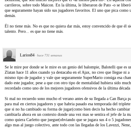
carrileros, sobre todo Maicon. En la última, le liberaron de Pato -o se liber
que seguramente hayan sido sus jugadores favoritos. El uno que pica como u
demás.
Él no tiene más. No es que no quiera dar más, estoy convencido de que él sie
talento. Pero... es que no tiene más.
Larios84
·
hace 731 semanas
Se le mire por donde se le mire es un genio del balompie, Balotelli que es 
Zlatan hace 11 años cuando ya destacaba en el Ajax, no creo que llegue ni a 
mismo tipo de jugador y vale que seguramente SuperMario consiga esa cham
dado este jugador, pese a que con otro tipo de mentalidad hubiera sido much
recordado como uno de los mejores jugadores ofensivos de la última década 
Si mal no recuerdo sono mucho el verano antes de su llegada a Can Barça par
para mal en ciertos jugadores y que habria pasado esa temporada del triplete c
que si no ha cambiado su forma de jugar(como bien decis ha hecho cambiar a
cambiarla ahora en un contexto donde una vez mas se sentira el jefe de la
como quiera Carletto que juegue(obviando que se jugara sus 4 o 5 jugadones d
algo mas al juego colectivo, ante todo con las llegadas de los Lavezzi, Nene