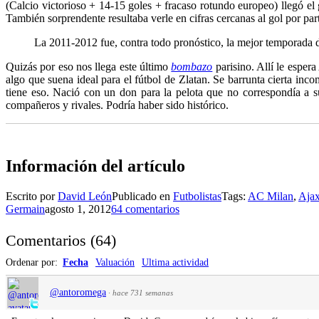
(Calcio victorioso + 14-15 goles + fracaso rotundo europeo) llegó e
También sorprendente resultaba verle en cifras cercanas al gol por pa
La 2011-2012 fue, contra todo pronóstico, la mejor temporada d
Quizás por eso nos llega este último
bombazo
parisino. Allí le esper
algo que suena ideal para el fútbol de Zlatan. Se barrunta cierta inc
tiene eso. Nació con un don para la pelota que no correspondía a 
compañeros y rivales. Podría haber sido histórico.
Información del artículo
Escrito por
David León
Publicado en
Futbolistas
Tags:
AC Milan
,
Aja
Germain
agosto 1, 2012
64 comentarios
Comentarios
(
64
)
Ordenar por:
Fecha
Valuación
Ultima actividad
@antoromega
·
hace 731 semanas