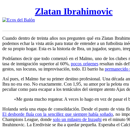
Zlatan Ibrahimovic
C
uando dentro de treinta años nos pregunten qué era Zlatan Ibrahimovi
podemos echar la vista atrás para tratar de entender a un futbolista 
de su propio hogar. Esta es la historia de Ibra, un jugador, seguro, irre
Podríamos decir que todo comenzó en el Malmo, uno de los clubes r
tasa de inmigración superior al 60%,
pocos orígenes
resultan más defi
gestos, sus locuras, su improvisación, todo. El barrio ha
permanecido 
Así pues, el Malmo fue su primer destino profesional. Una década ant
Ibra no era eso. No exactamente. Con 1,95, su amor por la pelota era
peculiar como para escapar a los tentáculos del siempre atento Ajax 
«Me gusta mucho regatear. A veces lo hago en vez de pasar el
Holanda sería una etapa de consolidación. Desde el punto de vista fís
El desborde fluía con la sencillez que siempre había soñado
, no impo
Champions League, donde
solo un milagro de Inzaghi
en el minuto 90
Ibrahimovic. La Eredivisie se iba a quedar pequeña. Esperaba el Calc