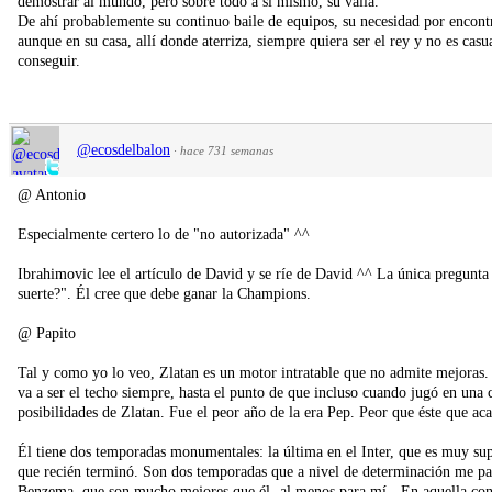
demostrar al mundo, pero sobre todo a si mismo, su valía.
De ahí probablemente su continuo baile de equipos, su necesidad por encontr
aunque en su casa, allí donde aterriza, siempre quiera ser el rey y no es cas
conseguir.
@ecosdelbalon
·
hace 731 semanas
@ Antonio
Especialmente certero lo de "no autorizada" ^^
Ibrahimovic lee el artículo de David y se ríe de David ^^ La única pregunta
suerte?". Él cree que debe ganar la Champions.
@ Papito
Tal y como yo lo veo, Zlatan es un motor intratable que no admite mejoras. 
va a ser el techo siempre, hasta el punto de que incluso cuando jugó en una 
posibilidades de Zlatan. Fue el peor año de la era Pep. Peor que éste que a
Él tiene dos temporadas monumentales: la última en el Inter, que es muy supe
que recién terminó. Son dos temporadas que a nivel de determinación me pa
Benzema, que son mucho mejores que él -al menos para mí-. En aquella con M