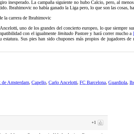
l giro inesperado. La campaña siguiente no hubo Calcio, pero, al meno
rtido. Ibrahimovic no había ganado la Liga pero, lo que son las cosas, h
e la carrera de Ibrahimovic
a Ancelotti, uno de los grandes del concierto europeo, lo que siempre su
ompatibilidad con el igualmente
limitado
Pastore y hará correr mucho a
su estatura. Sus pies han sido chupones más propios de jugadores d
x de Amsterdam
,
Capello
,
Carlo Ancelotti
,
FC Barcelona
,
Guardiola
,
Ib
+1