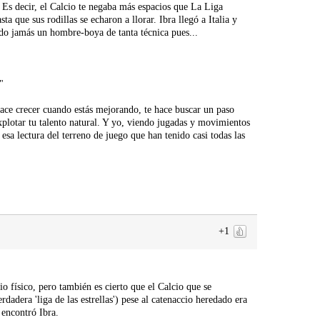
 Es decir, el Calcio te negaba más espacios que La Liga
 que sus rodillas se echaron a llorar. Ibra llegó a Italia y
do jamás un hombre-boya de tanta técnica pues...
"
ace crecer cuando estás mejorando, te hace buscar un paso
explotar tu talento natural. Y yo, viendo jugadas y movimientos
sa lectura del terreno de juego que han tenido casi todas las
+1
 físico, pero también es cierto que el Calcio que se
erdadera 'liga de las estrellas') pese al catenaccio heredado era
 encontró Ibra.