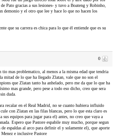
ó de Pato gracias a sus lesiones- y tuvo a Boateng y Robinho,
n demonio y el otro que lee y hace lo que no hacen los
nte que su carrera es chica para lo que él entiende que es su
0
un tio mas problematico, al menos a la misma edad que tendria
la mitad de lo que ha llegado Zlatan, vale que no son el
pions que Zlatan tanto ha anhelado, pero me da que lo que ha
ísimo mas grande, pero pese a todo eso dicho, creo que sera
sin duda.
a recalar en el Real Madrid, no se cuanto hubiera influido
ule con Zlatan en las filas blancas, pero lo que esta claro es
 sus equipos para jugar para el) antes, no creo que vaya a
 manada. Espero que Pastore espabile muy mucho, porque segun
e espaldas al arco para definir el y solamente el), que aporte
, Menez e inclusive Pastore