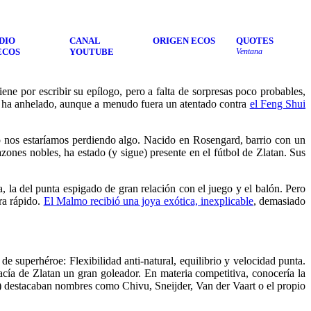
DIO
CANAL
ORIGEN ECOS
QUOTES
ECOS
YOUTUBE
Ventana
iene por escribir su epílogo, pero a falta de sorpresas poco probables
,
ico ha anhelado, aunque a menudo fuera un atentado contra
el Feng Shui
 nos estaríamos perdiendo algo. Nacido en Rosengard, barrio con un
zones nobles, ha estado (y sigue) presente en el fútbol de Zlatan. Sus
 la del punta espigado de gran relación con el juego y el balón. Pero
ra rápido.
El Malmo recibió una joya exótica, inexplicable
, demasiado
e superhéroe: Flexibilidad anti-natural, equilibrio y velocidad punta.
hacía de Zlatan un gran goleador. En materia competitiva, conocería la
 destacaban nombres como Chivu, Sneijder, Van der Vaart o el propio