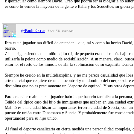
Espectacular como siempre David. Creo que podría ser la biografía no autori
es como lo vemos la mayoria de la gente e Italia y los Scudettos, su gloria 
@PapitoOscar
·
hace 731 semanas
Ibra es un jugador tan difícil de entender... que, tal y como ha hecho David,
barrio.
Zlatan sigue siendo aquel niño bajito (sí, de pequeño era de los más bajitos 
utilizaría la pelota como medio de sociabilización. A su manera, claro, busca
entorno, el resto de los niños... de ahí la sublimación de su exquisita técnica
Siempre he creído en la multidisciplina, y no me parece casualidad que Ibra 
arte marcial que requiere de un autocontrol y un dominio del cuerpo sobre 
disciplina que no es precisamente un "deporte de equipo". Y sus otros deporte
Para entender realmente al jugador habría que hacerlo también a la persona,
Teñida del típico caso del hijo de inmigrantes que acaban en una ciudad extr
Malmö es una ciudad histórica importante, tercera ciudad de Suecia, con un
puente de unión entre Dinamarca y Suecia. Y probablemente fue considerada 
oportunidad para su hijo único.
Al final el deporte canalizaría en cierta medida una personalidad compleja,