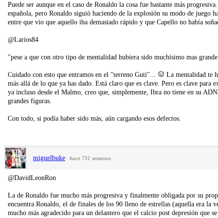
Puede ser aunque en el caso de Ronaldo la cosa fue bastante más progresiva.
española, pero Ronaldo siguió haciendo de la explosión su modo de juego hasta
entre que vio que aquello iba demasiado rápido y que Capello no había soña
@Larios84
"pese a que con otro tipo de mentalidad hubiera sido muchísimo mas grande
Cuidado con esto que entramos en el "terreno Guti"...
La mentalidad te h
más allá de lo que ya has dado. Está claro que es clave. Pero es clave para 
ya incluso desde el Malmo, creo que, simplemente, Ibra no tiene en su ADN e
grandes figuras.
Con todo, si podía haber sido más, aún cargando esos defectos.
miguelbuke
·
hace 731 semanas
@DavidLeonRon
La de Ronaldo fue mucho más progresiva y finalmente obligada por su propio
encuentra Ronaldo, el de finales de los 90 lleno de estrellas (aquella era la v
mucho más agradecido para un delantero que el calcio post depresión que se