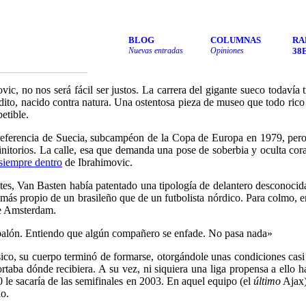
BLOG
COLUMNAS
RA
Nuevas entradas
Opiniones
38
c, no nos será fácil ser justos. La carrera del gigante sueco todavía t
inédito, nacido contra natura. Una ostentosa pieza de museo que todo r
petible.
eferencia de Suecia, subcampéon de la Copa de Europa en 1979, pero
nitorios. La calle, esa que demanda una pose de soberbia y oculta cora
siempre dentro
de Ibrahimovic.
es, Van Basten había patentado una tipología de delantero desconocida,
 más propio de un brasileño que de un futbolista nórdico. Para colmo, e
de Amsterdam.
 balón. Entiendo que algún compañero se enfade. No pasa nada»
ico, su cuerpo terminó de formarse, otorgándole unas condiciones casi d
rtaba dónde recibiera. A su vez, ni siquiera una liga propensa a ello 
 le sacaría de las semifinales en 2003. En aquel equipo (el
último
Ajax)
io.