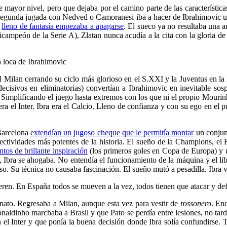
, de mayor nivel, pero que dejaba por el camino parte de las característic
or segunda jugada con Nedved o Camoranesi iba a hacer de Ibrahimovic 
r
lleno de fantasía empezaba a apagarse
. El sueco ya no resultaba una 
(bicampeón de la Serie A), Zlatan nunca acudía a la cita con la gloria 
a loca de Ibrahimovic
 el Milan cerrando su ciclo más glorioso en el S.XXI y la Juventus en la
decisivos en eliminatorias) convertían a Ibrahimovic en inevitable s
. Simplificando el juego hasta extremos con los que ni el propio Mourinh
a el Inter. Ibra era el Calcio. Lleno de confianza y con su ego en el p
 Barcelona
extendían un jugoso cheque que le permitía montar
un conjunt
ectividades más potentes de la historia. El sueño de la Champions, e
os de brillante inspiración
(los primeros goles en Copa de Europa) y u
s, Ibra se ahogaba. No entendía el funcionamiento de la máquina y el li
oso. Su técnica no causaba fascinación. El sueño mutó a pesadilla. Ibra v
ren. En España todos se mueven a la vez, todos tienen que atacar y de
onato. Regresaba a Milan, aunque esta vez para vestir de
rossonero
. En
naldinho marchaba a Brasil y que Pato se perdía entre lesiones, no tar
 el Inter y que ponía la buena decisión donde Ibra solía confundirse. 