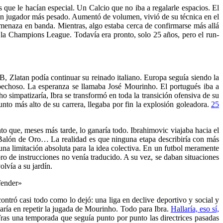
as que le hacían especial. Un Calcio que no iba a regalarle espacios. El
un jugador más pesado. Aumentó de volumen, vivió de su técnica en el
amenaza en banda. Mientras, algo estaba cerca de confirmarse más allá
de la Champions League. Todavía era pronto, solo 25 años, pero el run-
 B, Zlatan podía continuar su reinado italiano. Europa seguía siendo la
ospechoso. La esperanza se llamaba José Mourinho. El portugués iba a
o simpatizaría, Ibra se transformó en toda la transición ofensiva de su
unto más alto de su carrera, llegaba por fin la explosión goleadora.
25
o que, meses más tarde, lo ganaría todo. Ibrahimovic viajaba hacia el
l Balón de Oro… La realidad es que ninguna etapa describiría con más
na limitación absoluta para la idea colectiva. En un futbol meramente
bro de instrucciones no venía traducido. A su vez, se daban situaciones
olvía a su jardín.
fender»
contró casi todo como lo dejó: una liga en declive deportivo y social y
daría en repetir la jugada de Mourinho. Todo para Ibra.
Hallaría, eso sí,
Tras una temporada que seguía punto por punto las directrices pasadas