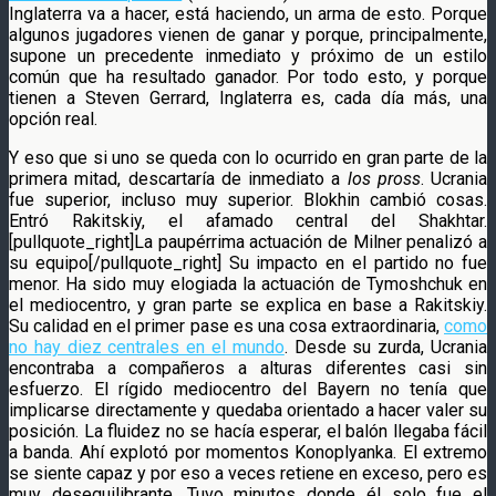
Inglaterra va a hacer, está haciendo, un arma de esto. Porque
algunos jugadores vienen de ganar y porque, principalmente,
supone un precedente inmediato y próximo de un estilo
común que ha resultado ganador. Por todo esto, y porque
tienen a Steven Gerrard, Inglaterra es, cada día más, una
opción real.
Y eso que si uno se queda con lo ocurrido en gran parte de la
primera mitad, descartaría de inmediato a
los pross
. Ucrania
fue superior, incluso muy superior. Blokhin cambió cosas.
Entró Rakitskiy, el afamado central del Shakhtar.
[pullquote_right]La paupérrima actuación de Milner penalizó a
su equipo[/pullquote_right] Su impacto en el partido no fue
menor. Ha sido muy elogiada la actuación de Tymoshchuk en
el mediocentro, y gran parte se explica en base a Rakitskiy.
Su calidad en el primer pase es una cosa extraordinaria,
como
no hay diez centrales en el mundo
. Desde su zurda, Ucrania
encontraba a compañeros a alturas diferentes casi sin
esfuerzo. El rígido mediocentro del Bayern no tenía que
implicarse directamente y quedaba orientado a hacer valer su
posición. La fluidez no se hacía esperar, el balón llegaba fácil
a banda. Ahí explotó por momentos Konoplyanka. El extremo
se siente capaz y por eso a veces retiene en exceso, pero es
muy desequilibrante. Tuvo minutos donde él solo fue el