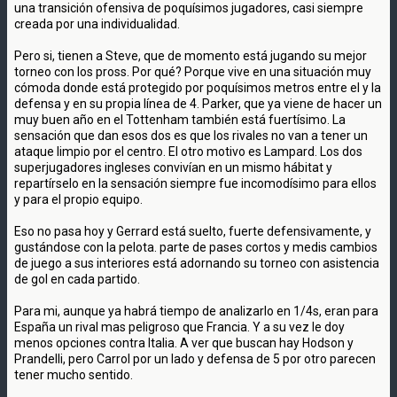
una transición ofensiva de poquísimos jugadores, casi siempre
creada por una individualidad.
Pero si, tienen a Steve, que de momento está jugando su mejor
torneo con los pross. Por qué? Porque vive en una situación muy
cómoda donde está protegido por poquísimos metros entre el y la
defensa y en su propia línea de 4. Parker, que ya viene de hacer un
muy buen año en el Tottenham también está fuertísimo. La
sensación que dan esos dos es que los rivales no van a tener un
ataque limpio por el centro. El otro motivo es Lampard. Los dos
superjugadores ingleses convivían en un mismo hábitat y
repartírselo en la sensación siempre fue incomodísimo para ellos
y para el propio equipo.
Eso no pasa hoy y Gerrard está suelto, fuerte defensivamente, y
gustándose con la pelota. parte de pases cortos y medis cambios
de juego a sus interiores está adornando su torneo con asistencia
de gol en cada partido.
Para mi, aunque ya habrá tiempo de analizarlo en 1/4s, eran para
España un rival mas peligroso que Francia. Y a su vez le doy
menos opciones contra Italia. A ver que buscan hay Hodson y
Prandelli, pero Carrol por un lado y defensa de 5 por otro parecen
tener mucho sentido.