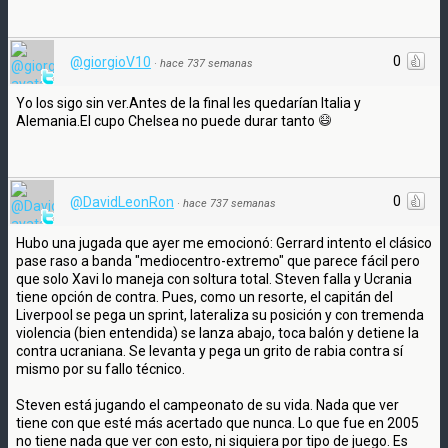
0
@giorgioV10
·
hace 737 semanas
Yo los sigo sin ver.Antes de la final les quedarían Italia y
Alemania.El cupo Chelsea no puede durar tanto
0
@DavidLeonRon
·
hace 737 semanas
Hubo una jugada que ayer me emocionó: Gerrard intento el clásico
pase raso a banda "mediocentro-extremo" que parece fácil pero
que solo Xavi lo maneja con soltura total. Steven falla y Ucrania
tiene opción de contra. Pues, como un resorte, el capitán del
Liverpool se pega un sprint, lateraliza su posición y con tremenda
violencia (bien entendida) se lanza abajo, toca balón y detiene la
contra ucraniana. Se levanta y pega un grito de rabia contra sí
mismo por su fallo técnico.
Steven está jugando el campeonato de su vida. Nada que ver
tiene con que esté más acertado que nunca. Lo que fue en 2005
no tiene nada que ver con esto, ni siquiera por tipo de juego. Es