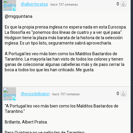
0
@albertpratsa
·
hace 737 semanas
@migquintana
Es que la propia prensa inglesa no espera nada en esta Eurocopa.
La filosofía es "ponemos dos líneas de cuatro y a ver qué pasa".
Hodgson tiene la plaza más barata de la historia de la selección
inglesa. Es un tipo listo, seguramente sabrá aprovecharla.
A Portugal les veo más bien como los Malditos Bastardos de
Tarantino. La mayoría las han visto de todos los colores y tienen
ganas de coleccionar algunas cabelleras más y de paso cerrar la
boca a todos los que les han criticado. Me gusta.
0
@ecosdelbalon
·
hace 737 semanas
"A Portugal les veo más bien como los Malditos Bastardos de
Tarantino."
Brillante, Albert Pratsa.
Pero Quintana no ve películas de Tarantino.