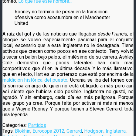
torneo.
Lo que fue este hombre…
Rooney no terminó de pesar en la transición
ofensiva como acostumbra en el Manchester
United
A raíz del gol y de las noticias que llegaban
desde Francia
, el
choque se volvió especialmente pasional para el conjunto
local, escenario que a esta Inglaterra no le desagrada. Tiene
activos que crecen como pocos en ese contexto. Terry volvió
a sacar un balón bajo palos, el milésimo de su carrera. Ashley
Cole demostró que pocos laterales han sido más
competitivos que él en la última década. Y lo más llamativo,
que en efecto, Hart es un porterazo que está por encima de la
maldición histórica del puesto
. Ucrania se iba del torneo con
la sonrisa amarga de quien no está obligado a más pero aun
así siente que hubiera sido posible. Inglaterra no gustó, no
agradó. Y sin embargo, cada día es más peligrosa. Porque
ese grupo ya cree. Porque falta por activar ni más ni menos
que a Wayne Rooney. Y porque tienen a Steven Gerrard, toda
una leyenda.
Categories:
Partidos
Tags:
Blokhin
,
Eurocopa 2012
,
Gerrard
,
Hodgson
,
Inglaterra
,