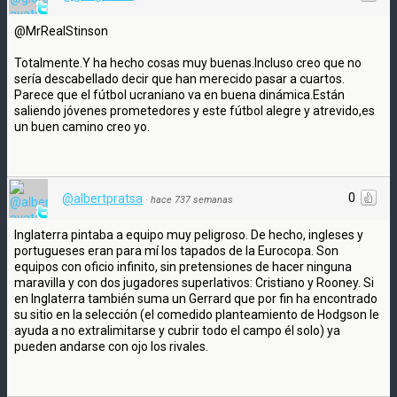
@MrRealStinson
Totalmente.Y ha hecho cosas muy buenas.Incluso creo que no
sería descabellado decir que han merecido pasar a cuartos.
Parece que el fútbol ucraniano va en buena dinámica.Están
saliendo jóvenes prometedores y este fútbol alegre y atrevido,es
un buen camino creo yo.
0
@albertpratsa
·
hace 737 semanas
Inglaterra pintaba a equipo muy peligroso. De hecho, ingleses y
portugueses eran para mí los tapados de la Eurocopa. Son
equipos con oficio infinito, sin pretensiones de hacer ninguna
maravilla y con dos jugadores superlativos: Cristiano y Rooney. Si
en Inglaterra también suma un Gerrard que por fin ha encontrado
su sitio en la selección (el comedido planteamiento de Hodgson le
ayuda a no extralimitarse y cubrir todo el campo él solo) ya
pueden andarse con ojo los rivales.