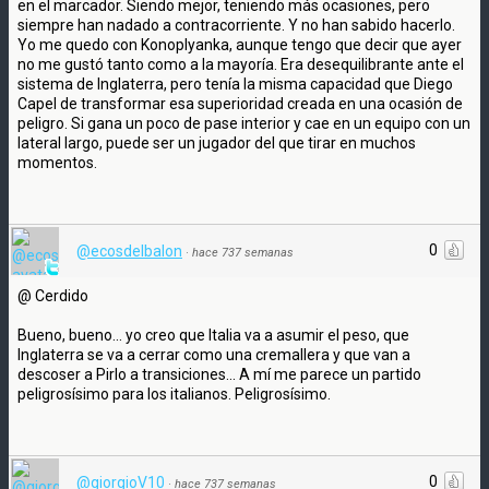
en el marcador. Siendo mejor, teniendo más ocasiones, pero
siempre han nadado a contracorriente. Y no han sabido hacerlo.
Yo me quedo con Konoplyanka, aunque tengo que decir que ayer
no me gustó tanto como a la mayoría. Era desequilibrante ante el
sistema de Inglaterra, pero tenía la misma capacidad que Diego
Capel de transformar esa superioridad creada en una ocasión de
peligro. Si gana un poco de pase interior y cae en un equipo con un
lateral largo, puede ser un jugador del que tirar en muchos
momentos.
0
@ecosdelbalon
·
hace 737 semanas
@ Cerdido
Bueno, bueno... yo creo que Italia va a asumir el peso, que
Inglaterra se va a cerrar como una cremallera y que van a
descoser a Pirlo a transiciones... A mí me parece un partido
peligrosísimo para los italianos. Peligrosísimo.
0
@giorgioV10
·
hace 737 semanas