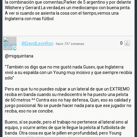
la combinación que comentas,Parker de 5 argentino y por delante
Wilshere y Gerrard.La verdad,es un mediocampo con buena pinta.
A ver si cuando se asienta la cosa con el tiempo,vemos una
Inglaterra con mas fútbol.
0
@DavidLeonRon
·
hace 737 semanas
@migquintana
"También os digo que no me gustó nada Gusev, que Inglaterra
vivió a su espalda con un Young muy incisivo y que siempre recibía
sólo"
Pero es que tu no puedes culpar a un lateral de que un EXTREMO
reciba en banda cuando su mediocentro le ha puesto una pelota
de 60 metros ^^ Contra eso no hay defensa, Quin, eso es calidad y
juego posicional. No se puede hacer nada para que ese jugador no
reciba, eso no se concibe.
Bueno, sí se puede, pero el trabajo no pertenece al lateral sino al
equipo, y ocurre antes de que le llegue la pelota al futbolista de
banda. Otra cosa es que le pillen en profundidad, pero Young