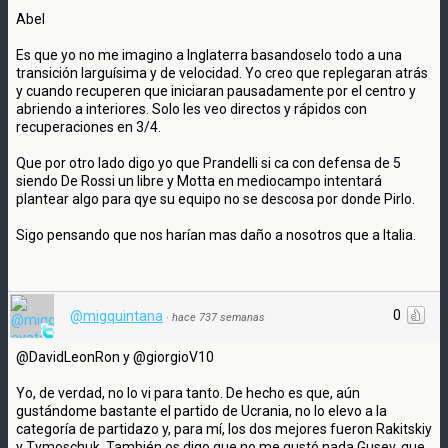
Abel
Es que yo no me imagino a Inglaterra basandoselo todo a una
transición larguísima y de velocidad. Yo creo que replegaran atrás
y cuando recuperen que iniciaran pausadamente por el centro y
abriendo a interiores. Solo les veo directos y rápidos con
recuperaciones en 3/4.
Que por otro lado digo yo que Prandelli si ca con defensa de 5
siendo De Rossi un libre y Motta en mediocampo intentará
plantear algo para qye su equipo no se descosa por donde Pirlo.
Sigo pensando que nos harían mas daño a nosotros que a Italia.
0
@migquintana
·
hace 737 semanas
@DavidLeonRon y @giorgioV10
Yo, de verdad, no lo vi para tanto. De hecho es que, aún
gustándome bastante el partido de Ucrania, no lo elevo a la
categoría de partidazo y, para mí, los dos mejores fueron Rakitskiy
y Tymoschuk. También os digo que no me gustó nada Gusev, que