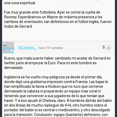
una cosa espiritual.
Fue muy grande este futbolista. Ayer se comió la vuelta de
Rooney. Esperábamos un Wayne de máxima presencia y los
cambios de orientación, tan definitorios en el fútbol inglés, fueron
todos de Gerrard.
0
@Cerdido_
·
hace 737 semanas
Bueno, que mala suerte haber cambiado mi avatar de Gerrard en
twitter justo al empezar la Euro. Para mi este hombre es
demasiado.
Inglaterra se ha vuelto muy peligrosa ya desde el primer día,
donde dejó una gratísima impresión contra Francia. Las bajas le
han simplificado la tarea a Hodson que no tuvo que comerse
demasiado la cabeza ni preparando un equipo mas coral ni
teniendo que convencer a sus jugadores de lo que tenían que
hacer. Y a eso ayudó el Chelsea, claro. 8 hombres detrás del balón
en dos líneas de mucho repliegue de 4+4, otro hombre sobre el
portador del balón si es central o mediocentro, y otro descolgado
para la transición. Conclusión: equipo (bastante) defensivo, con