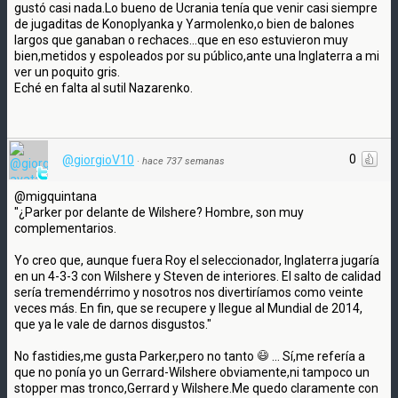
gustó casi nada.Lo bueno de Ucrania tenía que venir casi siempre
de jugaditas de Konoplyanka y Yarmolenko,o bien de balones
largos que ganaban o rechaces...que en eso estuvieron muy
bien,metidos y espoleados por su público,ante una Inglaterra a mi
ver un poquito gris.
Eché en falta al sutil Nazarenko.
0
@giorgioV10
·
hace 737 semanas
@migquintana
"¿Parker por delante de Wilshere? Hombre, son muy
complementarios.
Yo creo que, aunque fuera Roy el seleccionador, Inglaterra jugaría
en un 4-3-3 con Wilshere y Steven de interiores. El salto de calidad
sería tremendérrimo y nosotros nos divertiríamos como veinte
veces más. En fin, que se recupere y llegue al Mundial de 2014,
que ya le vale de darnos disgustos."
No fastidies,me gusta Parker,pero no tanto
... Sí,me refería a
que no ponía yo un Gerrard-Wilshere obviamente,ni tampoco un
stopper mas tronco,Gerrard y Wilshere.Me quedo claramente con