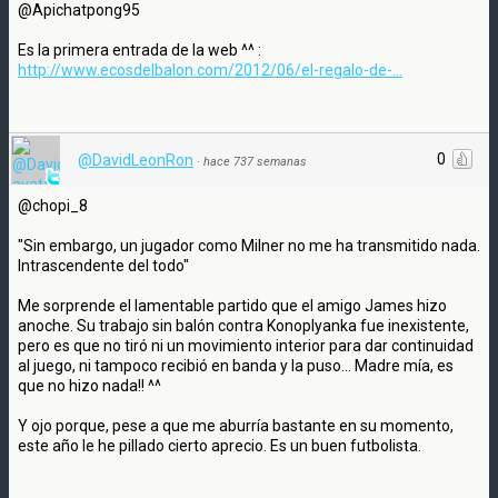
@Apichatpong95
Es la primera entrada de la web ^^ :
http://www.ecosdelbalon.com/2012/06/el-regalo-de-...
0
@DavidLeonRon
·
hace 737 semanas
@chopi_8
"Sin embargo, un jugador como Milner no me ha transmitido nada.
Intrascendente del todo"
Me sorprende el lamentable partido que el amigo James hizo
anoche. Su trabajo sin balón contra Konoplyanka fue inexistente,
pero es que no tiró ni un movimiento interior para dar continuidad
al juego, ni tampoco recibió en banda y la puso... Madre mía, es
que no hizo nada!! ^^
Y ojo porque, pese a que me aburría bastante en su momento,
este año le he pillado cierto aprecio. Es un buen futbolista.