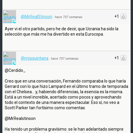
+1
@MrRealStinson
·
hace 737 semanas
Ayer vi el otro partido, pero he de decir, que Ucrania ha sido la
selección que más me ha divertido en esta Eurocopa.
+1
@migquintana
·
hace 737 semanas
@Cerdido_
Creo que en una conversación, Fernando comparaba lo que haría
Gerrard con lo que hizo Lampard en el último tramo de temporada
con el Chelsea... y, habiendo diferencias, la esencia es la misma.
Está a un nivel increible, acertado como pocos y aprovechando
todo el contexto de una manera espectacular. Eso sí, no veo a
Scott Parker tan fortísimo como comentas.
@MrRealstinson
Ha tenido un problema gravísimo: se le han adelantado siempre