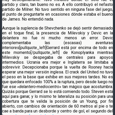
partido y claro, tan bueno no es. A ello contribuyó el nefasto
partido de Milner. No tuvo sentido en ninguna fase del juego,
al punto de preguntarte en ocasiones dónde estaba el bueno
de James. No entendió nada.
Aunque la suplencia de Shevchenko se dejó sentir demasiado
en el toque final, la presencia de Milevskiy y Devic en la
delantera no fue ni mucho menos un error. Devic
complementaba las (escasas) aventuras
interiores[pullquote_left]Gerrard está por encima de todo en
este momento[/pullquote_left] de Konoplyanka mientras
Milevskiy se despegaba de centrales para apoyos
intermedios. Ucrania era mejor e Inglaterra se limitaba a
sobrevivir. Decepcionaba porque la vuelta de Rooney hacía
esperar una mejor versión inglesa. El crack del United no tuvo
el peso en la base que exhibe en sus mejores tardes. No es
que quedara enfocado 100% a la ruptura, pero desde luego no
fue ese
«delantero-mediocentro»
tan mágico que acostumbra.
Quizás porque Gerrard se lo está comiendo todo. Steven está
aquí para ganar, y lo mismo te lateraliza su posición para una
cobertura que te valida la posición de un Young, por fin
abierto, con cambios de orientación de 60 metros al pie o te
cae a banda para un desborde y centro de gol, el segundo del