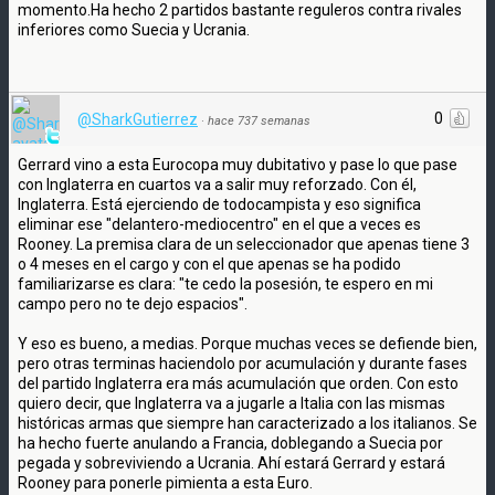
momento.Ha hecho 2 partidos bastante reguleros contra rivales
inferiores como Suecia y Ucrania.
0
@SharkGutierrez
·
hace 737 semanas
Gerrard vino a esta Eurocopa muy dubitativo y pase lo que pase
con Inglaterra en cuartos va a salir muy reforzado. Con él,
Inglaterra. Está ejerciendo de todocampista y eso significa
eliminar ese "delantero-mediocentro" en el que a veces es
Rooney. La premisa clara de un seleccionador que apenas tiene 3
o 4 meses en el cargo y con el que apenas se ha podido
familiarizarse es clara: "te cedo la posesión, te espero en mi
campo pero no te dejo espacios".
Y eso es bueno, a medias. Porque muchas veces se defiende bien,
pero otras terminas haciendolo por acumulación y durante fases
del partido Inglaterra era más acumulación que orden. Con esto
quiero decir, que Inglaterra va a jugarle a Italia con las mismas
históricas armas que siempre han caracterizado a los italianos. Se
ha hecho fuerte anulando a Francia, doblegando a Suecia por
pegada y sobreviviendo a Ucrania. Ahí estará Gerrard y estará
Rooney para ponerle pimienta a esta Euro.