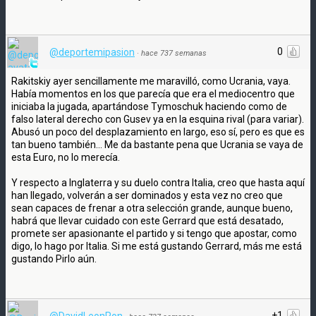
0
@deportemipasion
·
hace 737 semanas
Rakitskiy ayer sencillamente me maravilló, como Ucrania, vaya.
Había momentos en los que parecía que era el mediocentro que
iniciaba la jugada, apartándose Tymoschuk haciendo como de
falso lateral derecho con Gusev ya en la esquina rival (para variar).
Abusó un poco del desplazamiento en largo, eso sí, pero es que es
tan bueno también... Me da bastante pena que Ucrania se vaya de
esta Euro, no lo merecía.
Y respecto a Inglaterra y su duelo contra Italia, creo que hasta aquí
han llegado, volverán a ser dominados y esta vez no creo que
sean capaces de frenar a otra selección grande, aunque bueno,
habrá que llevar cuidado con este Gerrard que está desatado,
promete ser apasionante el partido y si tengo que apostar, como
digo, lo hago por Italia. Si me está gustando Gerrard, más me está
gustando Pirlo aún.
+1
@DavidLeonRon