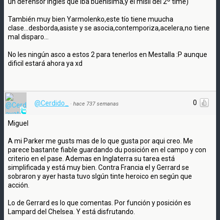
un defensor inglés que iba buenísima,y el misíl del 2º time)
También muy bien Yarmolenko,este tío tiene muucha
clase...desborda,asiste y se asocia,contemporiza,acelera,no tiene
mal disparo...
No les ningún asco a estos 2 para tenerlos en Mestalla :P aunque
dificil estará ahora ya xd
0
@Cerdido_
·
hace 737 semanas
Miguel
A mi Parker me gusts mas de lo que gusta por aqui creo. Me
parece bastante fiable guardando du posición en el campo y con
criterio en el pase. Ademas en Inglaterra su tarea está
simplificada y está muy bien. Contra Francia el y Gerrard se
sobraron y ayer hasta tuvo slgún tinte heroico en según que
acción.
Lo de Gerrard es lo que comentas. Por función y posición es
Lampard del Chelsea. Y está disfrutando.