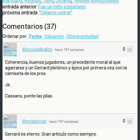
Rakitskiy
,
Rooney
,
Terry
,
Ucrania
,
Yevhen Konoplyanka
entrada anterior
Fue un niño espartano
próxima entrada
"Déjame entrar"
Comentarios
(
37
)
Ordenar por:
Fecha
Valuación
Ultima actividad
0
@ecosdelbalon
·
hace 737 semanas
Coherencia, buenos jugadores, un precedente moral al que
agarrarse y un Gerrard pletórico y épico por primera vez con la
camiseta de los pros.
Je.
Cassano, ponte las pilas.
0
@miglarmar
·
hace 737 semanas
Gerrard es eterno. Gran artículo como siempre.