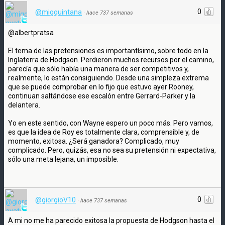
0
@migquintana
·
hace 737 semanas
@albertpratsa
El tema de las pretensiones es importantísimo, sobre todo en la
Inglaterra de Hodgson. Perdieron muchos recursos por el camino,
parecía que sólo había una manera de ser competitivos y,
realmente, lo están consiguiendo. Desde una simpleza extrema
que se puede comprobar en lo fijo que estuvo ayer Rooney,
continuan saltándose ese escalón entre Gerrard-Parker y la
delantera.
Yo en este sentido, con Wayne espero un poco más. Pero vamos,
es que la idea de Roy es totalmente clara, comprensible y, de
momento, exitosa. ¿Será ganadora? Complicado, muy
complicado. Pero, quizás, esa no sea su pretensión ni expectativa,
sólo una meta lejana, un imposible.
0
@giorgioV10
·
hace 737 semanas
A mi no me ha parecido exitosa la propuesta de Hodgson hasta el