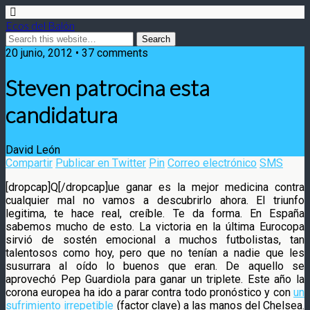
Ecos del Balón
20 junio, 2012 • 37 comments
Steven patrocina esta
candidatura
David León
Compartir
Publicar en Twitter
Pin
Correo electrónico
SMS
[dropcap]Q[/dropcap]ue ganar es la mejor medicina contra
cualquier mal no vamos a descubrirlo ahora. El triunfo
legitima, te hace real, creíble. Te da forma. En España
sabemos mucho de esto. La victoria en la última Eurocopa
sirvió de sostén emocional a muchos
futbolistas, tan
talentosos como hoy, pero que no tenían a nadie que les
susurrara al oído lo buenos que eran. De aquello se
aprovechó Pep Guardiola para ganar un triplete. Este año la
corona europea ha ido a parar contra todo pronóstico y con
un
sufrimiento irrepetible
(factor clave) a las manos del Chelsea.