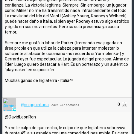
confianza. La victoria legitima. Siempre. Sin embargo, un jugador
como Milner no me ha transmitido nada. Intrascendente del todo.
La movilidad del trío del ManU (Ashley Young, Rooney y Welbeck)
puede hacer daño a Italia, si bien ayer Rooney estuvo algo estático
y rígido en sus movimientos. Pero su sola presencia ya causa
temor.
Siempre me gustó la labor de Parker (tremenda esa jugada en
área propia en que utiliza la cabeza para intentar molestar lo
suficiente al atacante ucraniano -no recuerdo si Yarmolenko-) y
Gerrard ayer fue espectacular. La jugada del gol preciosa. Alma de
líder. Luego quiero destacar a Hart. Es un porterazo y un auténtico
'playmaker' en su posición.
Muchas ganas de Inglaterra - Italia^^
0
@migquintana
·
hace 737 semanas
@DavidLeonRon
Yo no le culpo de que reciba, le culpo de que Inglaterra sobreviva
durante 45' a su espalda con una comodidad inasumible. Es cierto