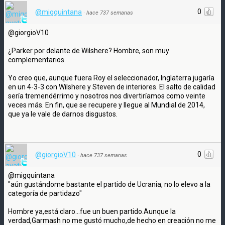
0
@migquintana
·
hace 737 semanas
@giorgioV10
¿Parker por delante de Wilshere? Hombre, son muy
complementarios.
Yo creo que, aunque fuera Roy el seleccionador, Inglaterra jugaría
en un 4-3-3 con Wilshere y Steven de interiores. El salto de calidad
sería tremendérrimo y nosotros nos divertiríamos como veinte
veces más. En fin, que se recupere y llegue al Mundial de 2014,
que ya le vale de darnos disgustos.
0
@giorgioV10
·
hace 737 semanas
@migquintana
"aún gustándome bastante el partido de Ucrania, no lo elevo a la
categoría de partidazo"
Hombre ya,está claro...fue un buen partido.Aunque la
verdad,Garmash no me gustó mucho,de hecho en creación no me