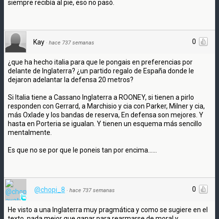
siempre recibía al pie, eso no pasó.
0
Kay
·
hace 737 semanas
¿que ha hecho italia para que le pongais en preferencias por
delante de Inglaterra? ¿un partido regalo de España donde le
dejaron adelantar la defensa 20 metros?
Si Italia tiene a Cassano Inglaterra a ROONEY, si tienen a pirlo
responden con Gerrard, a Marchisio y cia con Parker, Milner y cia,
más Oxlade y los bandas de reserva, En defensa son mejores. Y
hasta en Porteria se igualan. Y tienen un esquema más sencillo
mentalmente.
Es que no se por que le poneis tan por encima......
0
@chopi_8
·
hace 737 semanas
He visto a una Inglaterra muy pragmática y como se sugiere en el
texto, nada mejor que ganar para rearmarse de moral y