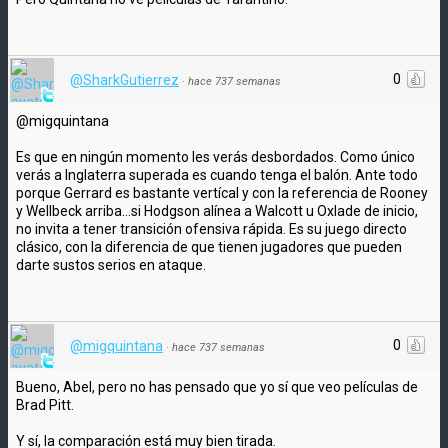
0
@SharkGutierrez
·
hace 737 semanas
@migquintana
Es que en ningún momento les verás desbordados. Como único
verás a Inglaterra superada es cuando tenga el balón. Ante todo
porque Gerrard es bastante vertícal y con la referencia de Rooney
y Wellbeck arriba...si Hodgson alínea a Walcott u Oxlade de inicio,
no invita a tener transición ofensiva rápida. Es su juego directo
clásico, con la diferencia de que tienen jugadores que pueden
darte sustos serios en ataque.
0
@migquintana
·
hace 737 semanas
Bueno, Abel, pero no has pensado que yo sí que veo películas de
Brad Pitt.
Y sí, la comparación está muy bien tirada.