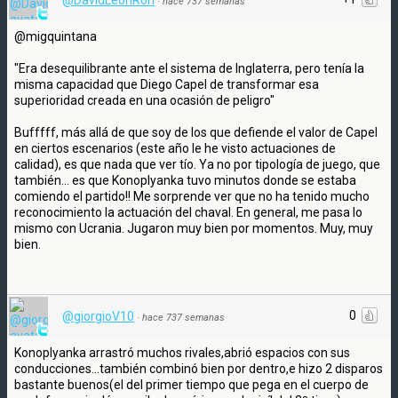
·
hace 737 semanas
@migquintana
"Era desequilibrante ante el sistema de Inglaterra, pero tenía la
misma capacidad que Diego Capel de transformar esa
superioridad creada en una ocasión de peligro"
Bufffff, más allá de que soy de los que defiende el valor de Capel
en ciertos escenarios (este año le he visto actuaciones de
calidad), es que nada que ver tío. Ya no por tipología de juego, que
también... es que Konoplyanka tuvo minutos donde se estaba
comiendo el partido!! Me sorprende ver que no ha tenido mucho
reconocimiento la actuación del chaval. En general, me pasa lo
mismo con Ucrania. Jugaron muy bien por momentos. Muy, muy
bien.
0
@giorgioV10
·
hace 737 semanas
Konoplyanka arrastró muchos rivales,abrió espacios con sus
conducciones...también combinó bien por dentro,e hizo 2 disparos
bastante buenos(el del primer tiempo que pega en el cuerpo de