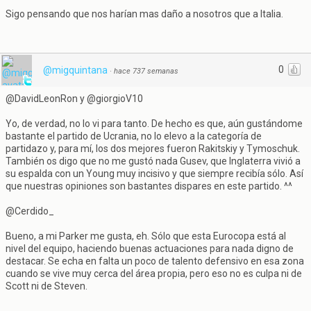
Sigo pensando que nos harían mas daño a nosotros que a Italia.
0
@migquintana
·
hace 737 semanas
@DavidLeonRon y @giorgioV10
Yo, de verdad, no lo vi para tanto. De hecho es que, aún gustándome
bastante el partido de Ucrania, no lo elevo a la categoría de
partidazo y, para mí, los dos mejores fueron Rakitskiy y Tymoschuk.
También os digo que no me gustó nada Gusev, que Inglaterra vivió a
su espalda con un Young muy incisivo y que siempre recibía sólo. Así
que nuestras opiniones son bastantes dispares en este partido. ^^
@Cerdido_
Bueno, a mi Parker me gusta, eh. Sólo que esta Eurocopa está al
nivel del equipo, haciendo buenas actuaciones para nada digno de
destacar. Se echa en falta un poco de talento defensivo en esa zona
cuando se vive muy cerca del área propia, pero eso no es culpa ni de
Scott ni de Steven.