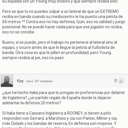
su espalda con un Young muy incisivo y que siempre recibía sólo"
Pero es que tu no puedes culpar a un lateral de que un EXTREMO
reciba en banda cuando su mediocentro le ha puesto una pelota de
60 metros ^^ Contra eso no hay defensa, Quin, eso es calidad y juego
posicional. No se puede hacer nada para que ese jugador no reciba,
eso no se concibe.
Bueno, sí se puede, pero el trabajo no pertenece al lateral sino al
equipo, y ocurre antes de que le llegue la pelota al futbolista de
banda. Otra cosa es que le pillen en profundidad, pero Young
siempre recibía al pie, eso no pasó.
0
Kay
·
hace 737 semanas
¿que ha hecho italia para que le pongais en preferencias por delante
de Inglaterra? ¿un partido regalo de España donde le dejaron
adelantar la defensa 20 metros?
Si Italia tiene a Cassano Inglaterra a ROONEY, si tienen a pirlo
responden con Gerrard, a Marchisio y cia con Parker, Milner y cia,
más Oxlade y los bandas de reserva, En defensa son mejores. Y