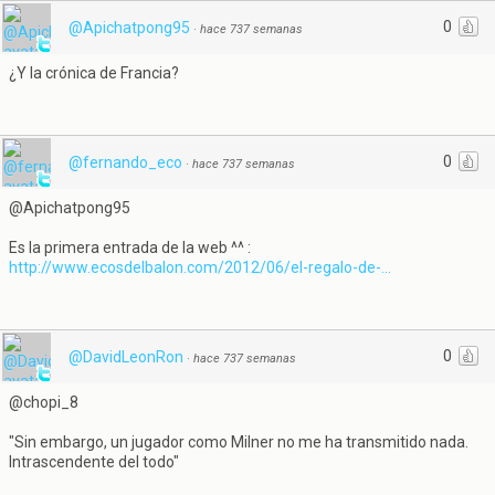
0
@Apichatpong95
·
hace 737 semanas
¿Y la crónica de Francia?
0
@fernando_eco
·
hace 737 semanas
@Apichatpong95
Es la primera entrada de la web ^^ :
http://www.ecosdelbalon.com/2012/06/el-regalo-de-...
0
@DavidLeonRon
·
hace 737 semanas
@chopi_8
"Sin embargo, un jugador como Milner no me ha transmitido nada.
Intrascendente del todo"