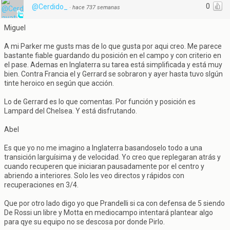
0
@Cerdido_
·
hace 737 semanas
Miguel
A mi Parker me gusts mas de lo que gusta por aqui creo. Me parece
bastante fiable guardando du posición en el campo y con criterio en
el pase. Ademas en Inglaterra su tarea está simplificada y está muy
bien. Contra Francia el y Gerrard se sobraron y ayer hasta tuvo slgún
tinte heroico en según que acción.
Lo de Gerrard es lo que comentas. Por función y posición es
Lampard del Chelsea. Y está disfrutando.
Abel
Es que yo no me imagino a Inglaterra basandoselo todo a una
transición larguísima y de velocidad. Yo creo que replegaran atrás y
cuando recuperen que iniciaran pausadamente por el centro y
abriendo a interiores. Solo les veo directos y rápidos con
recuperaciones en 3/4.
Que por otro lado digo yo que Prandelli si ca con defensa de 5 siendo
De Rossi un libre y Motta en mediocampo intentará plantear algo
para qye su equipo no se descosa por donde Pirlo.