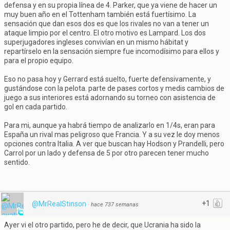
defensa y en su propia línea de 4. Parker, que ya viene de hacer un
muy buen año en el Tottenham también está fuertísimo. La
sensación que dan esos dos es que los rivales no van a tener un
ataque limpio por el centro. El otro motivo es Lampard. Los dos
superjugadores ingleses convivían en un mismo hábitat y
repartírselo en la sensación siempre fue incomodísimo para ellos y
para el propio equipo.
Eso no pasa hoy y Gerrard está suelto, fuerte defensivamente, y
gustándose con la pelota. parte de pases cortos y medis cambios de
juego a sus interiores está adornando su torneo con asistencia de
gol en cada partido.
Para mi, aunque ya habrá tiempo de analizarlo en 1/4s, eran para
España un rival mas peligroso que Francia. Y a su vez le doy menos
opciones contra Italia. A ver que buscan hay Hodson y Prandelli, pero
Carrol por un lado y defensa de 5 por otro parecen tener mucho
sentido.
+1
@MrRealStinson
·
hace 737 semanas
Ayer vi el otro partido, pero he de decir, que Ucrania ha sido la