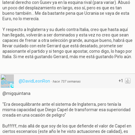
lateral derecho con Gusev ya en la esquina rival (para variar). Abusó
un poco del desplazamiento en largo, eso sí, pero es que es tan
bueno también... Me da bastante pena que Ucrania se vaya de esta
Euro, no lo merecía.
Y respecto a Inglaterra y su duelo contra Italia, creo que hasta aquí
han llegado, volverán a ser dominados y esta vez no creo que sean
capaces de frenar a otra selección grande, aunque bueno, habrá que
llevar cuidado con este Gerrard que está desatado, promete ser
apasionante el partido y si tengo que apostar, como digo, lo hago por
Italia. Si me está gustando Gerrard, más me está gustando Pirlo aún.
+1
@DavidLeonRon
·
hace 737 semanas
@migquintana
"Era desequilibrante ante el sistema de Inglaterra, pero tenía la
misma capacidad que Diego Capel de transformar esa superioridad
creada en una ocasión de peligro"
Bufffff, más allá de que soy de los que defiende el valor de Capel en
ciertos escenarios (este año le he visto actuaciones de calidad), es