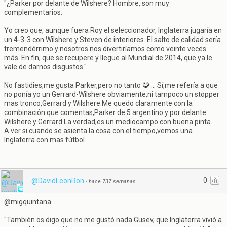
"¿Parker por delante de Wilshere? Hombre, son muy
complementarios.
Yo creo que, aunque fuera Roy el seleccionador, Inglaterra jugaría en
un 4-3-3 con Wilshere y Steven de interiores. El salto de calidad sería
tremendérrimo y nosotros nos divertiríamos como veinte veces
más. En fin, que se recupere y llegue al Mundial de 2014, que ya le
vale de darnos disgustos."
No fastidies,me gusta Parker,pero no tanto
... Sí,me refería a que
no ponía yo un Gerrard-Wilshere obviamente,ni tampoco un stopper
mas tronco,Gerrard y Wilshere.Me quedo claramente con la
combinación que comentas,Parker de 5 argentino y por delante
Wilshere y Gerrard.La verdad,es un mediocampo con buena pinta.
A ver si cuando se asienta la cosa con el tiempo,vemos una
Inglaterra con mas fútbol.
0
@DavidLeonRon
·
hace 737 semanas
@migquintana
"También os digo que no me gustó nada Gusev, que Inglaterra vivió a