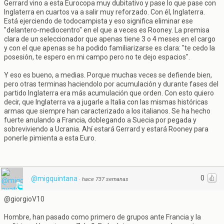
Gerrard vino a esta Eurocopa muy dubitativo y pase lo que pase con
Inglaterra en cuartos va a salir muy reforzado. Con él, Inglaterra.
Está ejerciendo de todocampista y eso significa eliminar ese
"delantero-mediocentro" en el que a veces es Rooney. La premisa
clara de un seleccionador que apenas tiene 3 o 4 meses en el cargo
y con el que apenas se ha podido familiarizarse es clara: "te cedo la
posesión, te espero en mi campo pero no te dejo espacios".
Y eso es bueno, a medias. Porque muchas veces se defiende bien,
pero otras terminas haciendolo por acumulación y durante fases del
partido Inglaterra era más acumulación que orden. Con esto quiero
decir, que Inglaterra va a jugarle a Italia con las mismas históricas
armas que siempre han caracterizado a los italianos. Se ha hecho
fuerte anulando a Francia, doblegando a Suecia por pegada y
sobreviviendo a Ucrania. Ahí estará Gerrard y estará Rooney para
ponerle pimienta a esta Euro.
0
@migquintana
·
hace 737 semanas
@giorgioV10
Hombre, han pasado como primero de grupos ante Francia y la