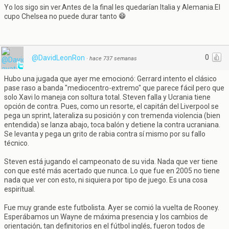
Yo los sigo sin ver.Antes de la final les quedarían Italia y Alemania.El
cupo Chelsea no puede durar tanto
0
@DavidLeonRon
·
hace 737 semanas
Hubo una jugada que ayer me emocionó: Gerrard intento el clásico
pase raso a banda "mediocentro-extremo" que parece fácil pero que
solo Xavi lo maneja con soltura total. Steven falla y Ucrania tiene
opción de contra. Pues, como un resorte, el capitán del Liverpool se
pega un sprint, lateraliza su posición y con tremenda violencia (bien
entendida) se lanza abajo, toca balón y detiene la contra ucraniana.
Se levanta y pega un grito de rabia contra sí mismo por su fallo
técnico.
Steven está jugando el campeonato de su vida. Nada que ver tiene
con que esté más acertado que nunca. Lo que fue en 2005 no tiene
nada que ver con esto, ni siquiera por tipo de juego. Es una cosa
espiritual.
Fue muy grande este futbolista. Ayer se comió la vuelta de Rooney.
Esperábamos un Wayne de máxima presencia y los cambios de
orientación, tan definitorios en el fútbol inglés, fueron todos de