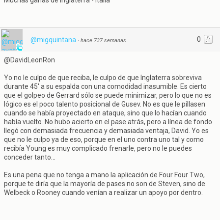
Muchas ganas de Inglaterra - Italia^^
0
@migquintana
·
hace 737 semanas
@DavidLeonRon
Yo no le culpo de que reciba, le culpo de que Inglaterra sobreviva
durante 45' a su espalda con una comodidad inasumible. Es cierto
que el golpeo de Gerrard sólo se puede minimizar, pero lo que no es
lógico es el poco talento posicional de Gusev. No es que le pillasen
cuando se había proyectado en ataque, sino que lo hacían cuando
había vuelto. No hubo acierto en el pase atrás, pero a línea de fondo
llegó con demasiada frecuencia y demasiada ventaja, David. Yo es
que no le culpo ya de eso, porque en el uno contra uno tal y como
recibía Young es muy complicado frenarle, pero no le puedes
conceder tanto...
Es una pena que no tenga a mano la aplicación de Four Four Two,
porque te diría que la mayoría de pases no son de Steven, sino de
Welbeck o Rooney cuando venían a realizar un apoyo por dentro.