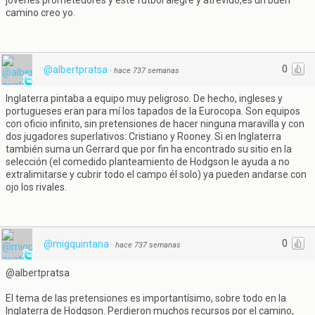
jóvenes prometedores y este fútbol alegre y atrevido,es un buen
camino creo yo.
0
@albertpratsa
·
hace 737 semanas
Inglaterra pintaba a equipo muy peligroso. De hecho, ingleses y
portugueses eran para mí los tapados de la Eurocopa. Son equipos
con oficio infinito, sin pretensiones de hacer ninguna maravilla y con
dos jugadores superlativos: Cristiano y Rooney. Si en Inglaterra
también suma un Gerrard que por fin ha encontrado su sitio en la
selección (el comedido planteamiento de Hodgson le ayuda a no
extralimitarse y cubrir todo el campo él solo) ya pueden andarse con
ojo los rivales.
0
@migquintana
·
hace 737 semanas
@albertpratsa
El tema de las pretensiones es importantísimo, sobre todo en la
Inglaterra de Hodgson. Perdieron muchos recursos por el camino,