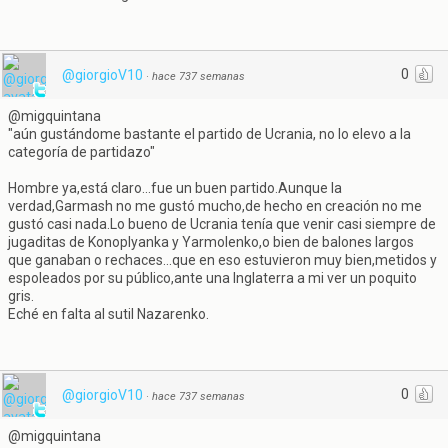
0
@giorgioV10
·
hace 737 semanas
@migquintana
"aún gustándome bastante el partido de Ucrania, no lo elevo a la
categoría de partidazo"
Hombre ya,está claro...fue un buen partido.Aunque la
verdad,Garmash no me gustó mucho,de hecho en creación no me
gustó casi nada.Lo bueno de Ucrania tenía que venir casi siempre de
jugaditas de Konoplyanka y Yarmolenko,o bien de balones largos
que ganaban o rechaces...que en eso estuvieron muy bien,metidos y
espoleados por su público,ante una Inglaterra a mi ver un poquito
gris.
Eché en falta al sutil Nazarenko.
0
@giorgioV10
·
hace 737 semanas
@migquintana