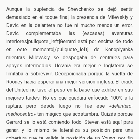
Aunque la suplencia de Shevchenko se dejó sentir
demasiado en el toque final, la presencia de Milevskiy y
Devic en la delantera no fue ni mucho menos un error.
Devic complementaba las (escasas) aventuras
interiores[pullquote_left]Gerrard está por encima de todo
en este momento[/pullquote_left] de Konoplyanka
mientras Milevskiy se despegaba de centrales para
apoyos intermedios. Ucrania era mejor e Inglaterra se
limitaba a sobrevivir. Decepcionaba porque la vuelta de
Rooney hacía esperar una mejor versión inglesa. El crack
del United no tuvo el peso en la base que exhibe en sus
mejores tardes. No es que quedara enfocado 100% a la
ruptura, pero desde luego no fue ese
«delantero-
mediocentro»
tan mágico que acostumbra. Quizás porque
Gerrard se lo está comiendo todo. Steven está aquí para
ganar, y lo mismo te lateraliza su posición para una
cobertura que te valida la posición de un Young, por fin