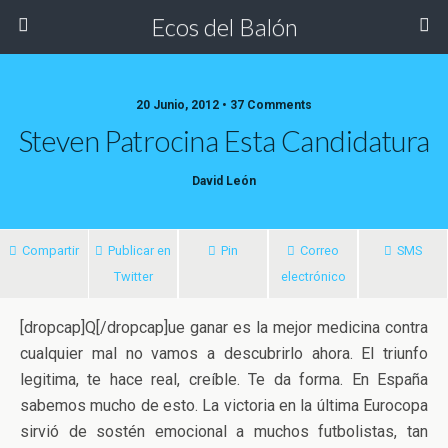
Ecos del Balón
20 Junio, 2012 • 37 Comments
Steven Patrocina Esta Candidatura
David León
Compartir
Publicar en
Pin
Correo
SMS
Twitter
electrónico
[dropcap]Q[/dropcap]ue ganar es la mejor medicina contra
cualquier mal no vamos a descubrirlo ahora. El triunfo
legitima, te hace real, creíble. Te da forma. En España
sabemos mucho de esto. La victoria en la última Eurocopa
sirvió de sostén emocional a muchos
futbolistas, tan