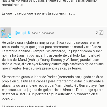
hasta en Porteria se igualan. Y tienen un esquema más sencillo
mentalmente.
Es que no se por que le poneis tan por encima......
0
@chopi_8
·
hace 737 semanas
He visto a una Inglaterra muy pragmática y como se sugiere en el
texto, nada mejor que ganar para rearmarse de moral y confianza.
La victoria legitima. Siempre. Sin embargo, un jugador como Milner
no me ha transmitido nada. Intrascendente del todo. La movilidad
del trío del ManU (Ashley Young, Rooney y Welbeck) puede hacer
daño a Italia, si bien ayer Rooney estuvo algo estático y rígido en sus
movimientos. Pero su sola presencia ya causa temor.
Siempre me gustó la labor de Parker (tremenda esa jugada en área
propia en que utiliza la cabeza para intentar molestar lo suficiente al
atacante ucraniano -no recuerdo si Yarmolenko-) y Gerrard ayer fue
espectacular. La jugada del gol preciosa. Alma de líder. Luego quiero
destacar a Hart. Es un porterazo y un auténtico 'playmaker' en su
posición.