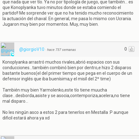
que nada que ver tío. Ya no por tipología de juego, que también... es
que Konoplyanka tuvo minutos donde se estaba comiendo el
partido!! Me sorprende ver que no ha tenido mucho reconocimiento
la actuación del chaval. En general, me pasa lo mismo con Ucrania.
Jugaron muy bien por momentos. Muy, muy bien.
0
@giorgioV10
·
hace 737 semanas
Konoplyanka arrastró muchos rivales,abrió espacios con sus
conducciones...también combinó bien por dentro,e hizo 2 disparos
bastante buenos(el del primer tiempo que pega en el cuerpo de un
defensor inglés que iba buenísima,y el misíl del 2º time)
También muy bien Yarmolenko,este tío tiene muucha
clase...desborda,asiste y se asocia,contemporiza,acelera,no tiene
mal disparo...
No les ningún asco a estos 2 para tenerlos en Mestalla :P aunque
dificil estará ahora ya xd