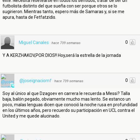
élite. Necesita resetearse en todos los sentidos, tratar de ser un
futbolista distinto del que sueña con ser porque otros se lo
sugirieron. Mientras tanto, espero más de Samaras y, si se me
apura, hasta de Fetfatzidis.
0
Miguel Canales
·
hace 739 semanas
Y A KERZHAKOV,POR DIOS!! Hoy,será la estrella de la jornada
0
@joseignaciomf
·
hace 739 semanas
Soy al único al que Dzagoev en carrera le recuerda a Messi? Talla
baja, balón pegado, obviamente mucho mas lento. Se estanco un
poco, malas lenguas dicen que conoció la noche rusa en profundidad
en los últimos años, pero recuerdo su participación en UCL contra el
United y me quede alucinado.