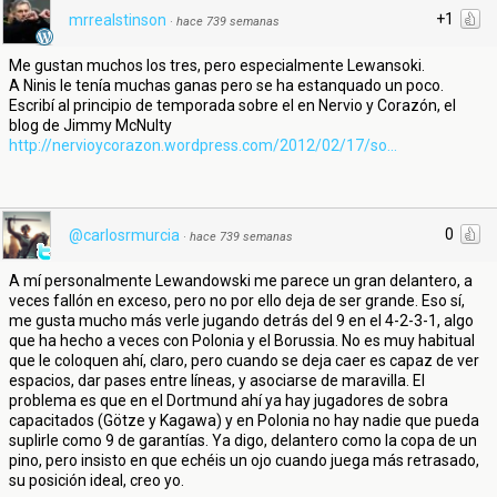
+1
mrrealstinson
·
hace 739 semanas
Me gustan muchos los tres, pero especialmente Lewansoki.
A Ninis le tenía muchas ganas pero se ha estanquado un poco.
Escribí al principio de temporada sobre el en Nervio y Corazón, el
blog de Jimmy McNulty
http://nervioycorazon.wordpress.com/2012/02/17/so...
0
@carlosrmurcia
·
hace 739 semanas
A mí personalmente Lewandowski me parece un gran delantero, a
veces fallón en exceso, pero no por ello deja de ser grande. Eso sí,
me gusta mucho más verle jugando detrás del 9 en el 4-2-3-1, algo
que ha hecho a veces con Polonia y el Borussia. No es muy habitual
que le coloquen ahí, claro, pero cuando se deja caer es capaz de ver
espacios, dar pases entre líneas, y asociarse de maravilla. El
problema es que en el Dortmund ahí ya hay jugadores de sobra
capacitados (Götze y Kagawa) y en Polonia no hay nadie que pueda
suplirle como 9 de garantías. Ya digo, delantero como la copa de un
pino, pero insisto en que echéis un ojo cuando juega más retrasado,
su posición ideal, creo yo.