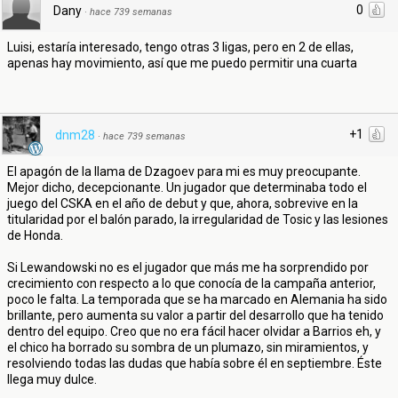
0
Dany
·
hace 739 semanas
Luisi, estaría interesado, tengo otras 3 ligas, pero en 2 de ellas,
apenas hay movimiento, así que me puedo permitir una cuarta
+1
dnm28
·
hace 739 semanas
El apagón de la llama de Dzagoev para mi es muy preocupante.
Mejor dicho, decepcionante. Un jugador que determinaba todo el
juego del CSKA en el año de debut y que, ahora, sobrevive en la
titularidad por el balón parado, la irregularidad de Tosic y las lesiones
de Honda.
Si Lewandowski no es el jugador que más me ha sorprendido por
crecimiento con respecto a lo que conocía de la campaña anterior,
poco le falta. La temporada que se ha marcado en Alemania ha sido
brillante, pero aumenta su valor a partir del desarrollo que ha tenido
dentro del equipo. Creo que no era fácil hacer olvidar a Barrios eh, y
el chico ha borrado su sombra de un plumazo, sin miramientos, y
resolviendo todas las dudas que había sobre él en septiembre. Éste
llega muy dulce.