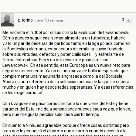
0
piterino
·
hace 739 semanas
Me encanta el fútbol por cosas como la evolución de Lewandowski.
Cómo puedes seguir casi semanalmente a un futbolista, haberle
visto un par de decenas de partidos tanto en la liga polaca como en
la Bundesliga alemana, estar seguro de emitir un juicio fundado
sobre sus virtudes, defectos y potencialidades ... y estrellarte de
forma estrepitosa. Eso y no otra cosa me pasó a mí con
Lewandowski. En ese sentido, esta Eurocopa es un nuevo reto para
seguir su crecimiento. Ya no es una pieza de brillo inesperado que
complementa una maquinaria engrasada como la del Borussia.
Ahora es una referencia de la selección polaca de la que se espera
mucho y en quien hay depositadas esperanzas. Y a esas referencias
se les exige como tal.
Con Dzagoev me pasa como con todo lo que viene del Este y tiene
carácter del Este: me deja sensaciones nuevas cada vez que le veo,
pero que me gusta percibir sólo cada cierto tiempo.
En cuanto a Ninis, es agradable porque ofrece cosas distintas pero
creo que le perjudicó el alboroto que se armó cuando accedió a la