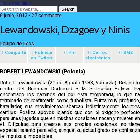
Ecos del Balón
8 junio, 2012 • 27 comments
Lewandowski, Dzagoev y Ninis
Equipo de Ecos
Compartir
Publicar
Pin
Correo
SMS
en Twitter
electrónico
ROBERT LEWANDOWSKI (Polonia)
Robert Lewandowski (21 de Agosto 1988, Varsovia). Delantero
centro del Borussia Dortmund y la Selección Polaca. Ha
encontrado los
caminos del gol esta temporada, lo que ha
terminado de reafirmarle como futbolista. Punta muy profundo,
batallador, sus movimientos abarcan indistintamente los tres
carriles. Realiza apoyos lejanos que son el oxígeno perfecto
para unas jugadas que en muchas ocasiones nacen y mueren en
él. Dificultad para crearse sus propias ocasiones, no tiene
especial talento para ello, aunque su actual grado de confianza
le impulsa a imposibles.