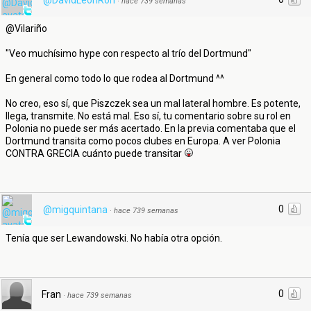
@DavidLeonRon
·
hace 739 semanas
@Vilariño
"Veo muchísimo hype con respecto al trío del Dortmund"
En general como todo lo que rodea al Dortmund ^^
No creo, eso sí, que Piszczek sea un mal lateral hombre. Es potente,
llega, transmite. No está mal. Eso sí, tu comentario sobre su rol en
Polonia no puede ser más acertado. En la previa comentaba que el
Dortmund transita como pocos clubes en Europa. A ver Polonia
CONTRA GRECIA cuánto puede transitar
0
@migquintana
·
hace 739 semanas
Tenía que ser Lewandowski. No había otra opción.
0
Fran
·
hace 739 semanas