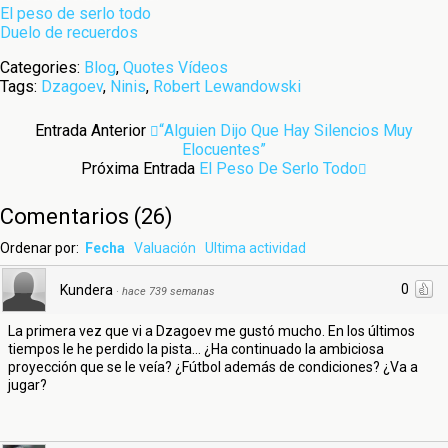
El peso de serlo todo
Duelo de recuerdos
Categories:
Blog
,
Quotes Vídeos
Tags:
Dzagoev
,
Ninis
,
Robert Lewandowski
Entrada Anterior
“Alguien Dijo Que Hay Silencios Muy
Elocuentes”
Próxima Entrada
El Peso De Serlo Todo
Comentarios
(
26
)
Ordenar por:
Fecha
Valuación
Ultima actividad
0
Kundera
·
hace 739 semanas
La primera vez que vi a Dzagoev me gustó mucho. En los últimos
tiempos le he perdido la pista... ¿Ha continuado la ambiciosa
proyección que se le veía? ¿Fútbol además de condiciones? ¿Va a
jugar?