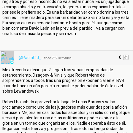
registros y por eso incómodo no va a estar nunca. Es un jugador que
a campo abierto y en transición, te genera unos espacios brutales,
por eso le prefiero solo. Es una barbaridad ver como domina los tres
carriles. Tiene madera para ser un delanterazo -si no lo es ya- y esta
Eurocopa es un escenario bastante bonito para él, aunque como
bien comenta David León en la previa del partido... va a cargar con
una losa demasiado pesada y sin razón.
0
@PaolaCid_
·
hace 739 semanas
Me atrevería a decir que 2 llegan tras varias temporadas de
estancamiento, Dzagoev & Ninis, y que Robert viene de
sorprendernos a todos tras una progresión exponencial en el BVB
cuando hace un año parecía imposible poder hablar de éste nivel
sobre Lewandowski.
Robert ha sabido aprovechar la baja de Lucas Barrios y se ha
proclamado como uno de los jugadores más queridos por la afición
borussen. Mejoría en casi todos los aspectos y un idilio con el gol que
servirá para alentar a una de las anfitrionas a poder aspirar a la
gloria en un torneo que organizan ellos. Nadie esperaba ésto de él,
llegar con esta fuerza y progresión... tras esto no tengo dudas de