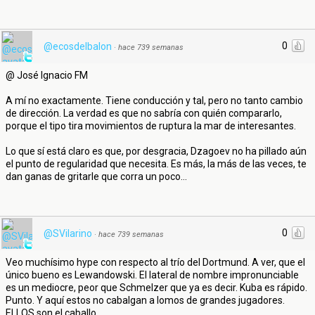
0
@ecosdelbalon
·
hace 739 semanas
@ José Ignacio FM
A mí no exactamente. Tiene conducción y tal, pero no tanto cambio
de dirección. La verdad es que no sabría con quién compararlo,
porque el tipo tira movimientos de ruptura la mar de interesantes.
Lo que sí está claro es que, por desgracia, Dzagoev no ha pillado aún
el punto de regularidad que necesita. Es más, la más de las veces, te
dan ganas de gritarle que corra un poco...
0
@SVilarino
·
hace 739 semanas
Veo muchísimo hype con respecto al trío del Dortmund. A ver, que el
único bueno es Lewandowski. El lateral de nombre impronunciable
es un mediocre, peor que Schmelzer que ya es decir. Kuba es rápido.
Punto. Y aquí estos no cabalgan a lomos de grandes jugadores.
ELLOS son el caballo.