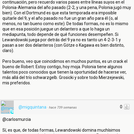
continuación, pero recuerdo varios pases entre líneas suyos en el
Polonia-Alemania del año pasado (2-2, y una pena, Polonia jugó muy
bien). Con el Dortmund es que esta temporada era imposible
quitarle del 9, y el año pasado no fue un gran año para él (o, al
menos, no tan bueno como este). De todas formas, no es lo mismo
que en esa posición juegue un delantero a que lo haga un
mediapunta, todo depende de qué funciones desempeñen. Si
Lewandowski juega por detrás del 9 ya no es tanto un 4-2-3-1 y
pasan a ser dos delanteros (con Götze o Kagawa es bien distinto,
claro).
Pero bueno, veo que coincidimos en muchos puntos, es un crack el
bueno de Robert. Estoy contigo, hoy moja. Polonia tiene algunos
talentos poco conocidos que tienen la oportunidad de hacerse ver,
más allá del trío schwarzgelb. Grosicki y sobre todo Mierzejewski,
mis preferidos.
0
@migquintana
·
hace 739 semanas
@carlosmurcia
Sí, es que, de todas formas, Lewandowski domina muchísimos