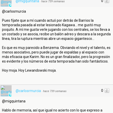
0
@migquintana
·
hace 739 semanas
@carlosmurcia
Pues fíjate que a mí cuando actuó por detrás de Barrios la
temporada pasada al estar lesionado Kagawa... me gustó muy
poquito. A mí me gusta verle jugando con los centrales, se los lleva a
un costado y se asocia, recibe un balón aéreo y descara a la segunda
línea, tira la ruptura mientras abre un espacio gigantesco...
Es que es muy parecido a Benzema. Obviando el nivel y el talento, es
menos asociativo, pero puede jugar de espaldas y al espacio con
más eficacia que Karim. No es un gran finalizador, pero la progresión
es evidente y los números de esta temporada han sido fantásticos.
Hoy moja. Hoy Lewandowski moja.
0
@carlosrmurcia
·
hace 739 semanas
@migquintana
Hablo de memoria, así que igual no acierto con lo que expreso a