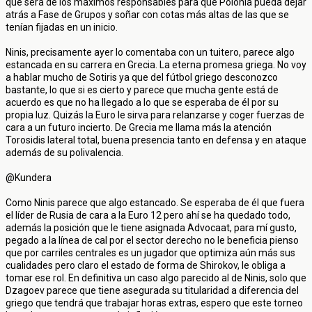
que será de los máximos responsables para que Polonia pueda dejar
atrás a Fase de Grupos y soñar con cotas más altas de las que se
tenían fijadas en un inicio.
Ninis, precisamente ayer lo comentaba con un tuitero, parece algo
estancada en su carrera en Grecia. La eterna promesa griega. No voy
a hablar mucho de Sotiris ya que del fútbol griego desconozco
bastante, lo que si es cierto y parece que mucha gente está de
acuerdo es que no ha llegado a lo que se esperaba de él por su
propia luz. Quizás la Euro le sirva para relanzarse y coger fuerzas de
cara a un futuro incierto. De Grecia me llama más la atención
Torosidis lateral total, buena presencia tanto en defensa y en ataque
además de su polivalencia.
@Kundera
Como Ninis parece que algo estancado. Se esperaba de él que fuera
el líder de Rusia de cara a la Euro 12 pero ahí se ha quedado todo,
además la posición que le tiene asignada Advocaat, para mí gusto,
pegado a la línea de cal por el sector derecho no le beneficia pienso
que por carriles centrales es un jugador que optimiza aún más sus
cualidades pero claro el estado de forma de Shirokov, le obliga a
tomar ese rol. En definitiva un caso algo parecido al de Ninis, solo que
Dzagoev parece que tiene asegurada su titularidad a diferencia del
griego que tendrá que trabajar horas extras, espero que este torneo