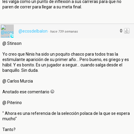
les valga como un punto de inflexión a sus carreras para que no
paren de correr para llegar a su meta final.
0
@ecosdelbalon
·
hace 739 semanas
@ Stinson
Yo creo que Ninis ha sido un poquito chasco para todos tras la
estimulante aparición de su primer año... Pero bueno, es griego y es
hábil. Y es bonito. Es un jugador a seguir... cuando salga desde el
banquillo. Sin duda.
@ Carlos Murcia
Anotado ese comentario
@ Piterino
" Ahora es una referencia de la selección polaca de la que se espera
mucho"
Tanto?