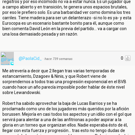
registros y por eso incómodo no va a estar nunca. Es un jugador que
a campo abierto y en transición, te genera unos espacios brutales,
por eso le prefiero solo. Es una barbaridad ver como domina los tres
carriles. Tiene madera para ser un delanterazo -si no lo es ya- y esta
Eurocopa es un escenario bastante bonito para él, aunque como
bien comenta David León en la previa del partido... va a cargar con
una losa demasiado pesada y sin razón.
0
@PaolaCid_
·
hace 739 semanas
Me atrevería a decir que 2 llegan tras varias temporadas de
estancamiento, Dzagoev & Ninis, y que Robert viene de
sorprendernos a todos tras una progresión exponencial en el BVB
cuando hace un año parecía imposible poder hablar de éste nivel
sobre Lewandowski.
Robert ha sabido aprovechar la baja de Lucas Barrios y se ha
proclamado como uno de los jugadores más queridos por la afición
borussen. Mejoría en casi todos los aspectos y un idilio con el gol que
servirá para alentar a una de las anfitrionas a poder aspirar a la
gloria en un torneo que organizan ellos. Nadie esperaba ésto de él,
llegar con esta fuerza y progresión... tras esto no tengo dudas de