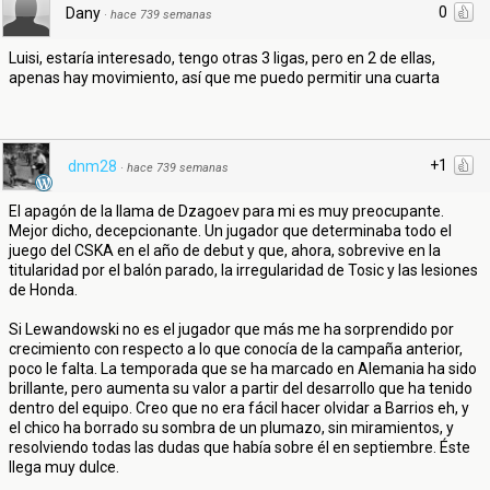
0
Dany
·
hace 739 semanas
Luisi, estaría interesado, tengo otras 3 ligas, pero en 2 de ellas,
apenas hay movimiento, así que me puedo permitir una cuarta
+1
dnm28
·
hace 739 semanas
El apagón de la llama de Dzagoev para mi es muy preocupante.
Mejor dicho, decepcionante. Un jugador que determinaba todo el
juego del CSKA en el año de debut y que, ahora, sobrevive en la
titularidad por el balón parado, la irregularidad de Tosic y las lesiones
de Honda.
Si Lewandowski no es el jugador que más me ha sorprendido por
crecimiento con respecto a lo que conocía de la campaña anterior,
poco le falta. La temporada que se ha marcado en Alemania ha sido
brillante, pero aumenta su valor a partir del desarrollo que ha tenido
dentro del equipo. Creo que no era fácil hacer olvidar a Barrios eh, y
el chico ha borrado su sombra de un plumazo, sin miramientos, y
resolviendo todas las dudas que había sobre él en septiembre. Éste
llega muy dulce.