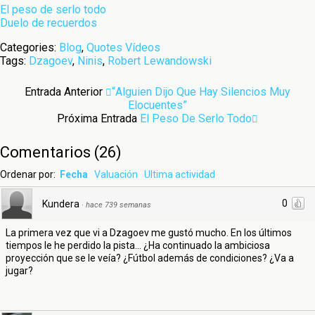
El peso de serlo todo
Duelo de recuerdos
Categories:
Blog
,
Quotes Vídeos
Tags:
Dzagoev
,
Ninis
,
Robert Lewandowski
Entrada Anterior
“Alguien Dijo Que Hay Silencios Muy
Elocuentes”
Próxima Entrada
El Peso De Serlo Todo
Comentarios
(
26
)
Ordenar por:
Fecha
Valuación
Ultima actividad
0
Kundera
·
hace 739 semanas
La primera vez que vi a Dzagoev me gustó mucho. En los últimos
tiempos le he perdido la pista... ¿Ha continuado la ambiciosa
proyección que se le veía? ¿Fútbol además de condiciones? ¿Va a
jugar?