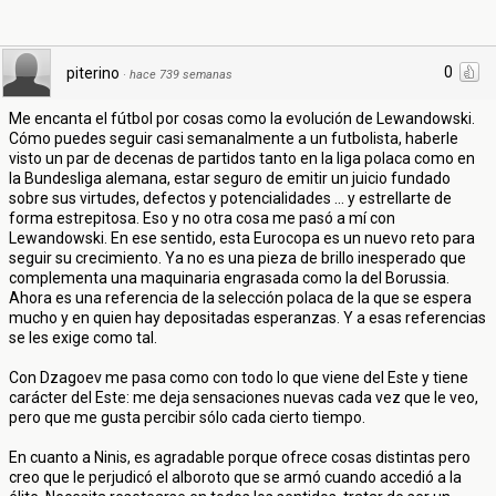
0
piterino
·
hace 739 semanas
Me encanta el fútbol por cosas como la evolución de Lewandowski.
Cómo puedes seguir casi semanalmente a un futbolista, haberle
visto un par de decenas de partidos tanto en la liga polaca como en
la Bundesliga alemana, estar seguro de emitir un juicio fundado
sobre sus virtudes, defectos y potencialidades ... y estrellarte de
forma estrepitosa. Eso y no otra cosa me pasó a mí con
Lewandowski. En ese sentido, esta Eurocopa es un nuevo reto para
seguir su crecimiento. Ya no es una pieza de brillo inesperado que
complementa una maquinaria engrasada como la del Borussia.
Ahora es una referencia de la selección polaca de la que se espera
mucho y en quien hay depositadas esperanzas. Y a esas referencias
se les exige como tal.
Con Dzagoev me pasa como con todo lo que viene del Este y tiene
carácter del Este: me deja sensaciones nuevas cada vez que le veo,
pero que me gusta percibir sólo cada cierto tiempo.
En cuanto a Ninis, es agradable porque ofrece cosas distintas pero
creo que le perjudicó el alboroto que se armó cuando accedió a la