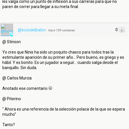
les valga como un punto de inflexión a sus carreras para que no
paren de correr para llegar a su meta final.
0
@ecosdelbalon
·
hace 739 semanas
@ Stinson
Yo creo que Ninis ha sido un poquito chasco para todos tras la
estimulante aparición de su primer año... Pero bueno, es griego y es
hábil. Y es bonito. Es un jugador a seguir... cuando salga desde el
banquillo. Sin duda.
@ Carlos Murcia
Anotado ese comentario
@ Piterino
" Ahora es una referencia de la selección polaca de la que se espera
mucho"
Tanto?