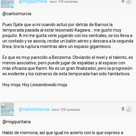
0
@migquintana
·
hace 739 semanas
@carlosmurcia
Pues fíjate que a mí cuando actuó por detrás de Barrios la
temporada pasada al estar lesionado Kagawa... me gustó muy
poquito. A mí me gusta verle jugando con los centrales, se los lleva a
un costado y se asocia, recibe un balón aéreo y descara a la segunda
línea, tira la ruptura mientras abre un espacio gigantesco...
Es que es muy parecido a Benzema. Obviando el nivel y el talento, es
menos asociativo, pero puede jugar de espaldas y al espacio con
más eficacia que Karim. No es un gran finalizador, pero la progresión
es evidente y los números de esta temporada han sido fantásticos.
Hoy moja. Hoy Lewandowski moja.
0
@carlosrmurcia
·
hace 739 semanas
@migquintana
Hablo de memoria, así que igual no acierto con lo que expreso a