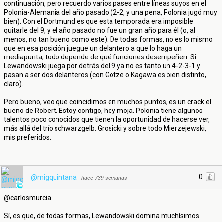
continuación, pero recuerdo varios pases entre líneas suyos en el
Polonia-Alemania del año pasado (2-2, y una pena, Polonia jugó muy
bien). Con el Dortmund es que esta temporada era imposible
quitarle del 9, y el año pasado no fue un gran año para él (o, al
menos, no tan bueno como este). De todas formas, no es lo mismo
que en esa posición juegue un delantero a que lo haga un
mediapunta, todo depende de qué funciones desempeñen. Si
Lewandowski juega por detrás del 9 ya no es tanto un 4-2-3-1 y
pasan a ser dos delanteros (con Götze o Kagawa es bien distinto,
claro).
Pero bueno, veo que coincidimos en muchos puntos, es un crack el
bueno de Robert. Estoy contigo, hoy moja. Polonia tiene algunos
talentos poco conocidos que tienen la oportunidad de hacerse ver,
más allá del trío schwarzgelb. Grosicki y sobre todo Mierzejewski,
mis preferidos.
0
@migquintana
·
hace 739 semanas
@carlosmurcia
Sí, es que, de todas formas, Lewandowski domina muchísimos