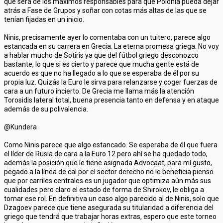
que será de los máximos responsables para que Polonia pueda dejar
atrás a Fase de Grupos y soñar con cotas más altas de las que se
tenían fijadas en un inicio.
Ninis, precisamente ayer lo comentaba con un tuitero, parece algo
estancada en su carrera en Grecia. La eterna promesa griega. No voy
a hablar mucho de Sotiris ya que del fútbol griego desconozco
bastante, lo que si es cierto y parece que mucha gente está de
acuerdo es que no ha llegado a lo que se esperaba de él por su
propia luz. Quizás la Euro le sirva para relanzarse y coger fuerzas de
cara a un futuro incierto. De Grecia me llama más la atención
Torosidis lateral total, buena presencia tanto en defensa y en ataque
además de su polivalencia.
@Kundera
Como Ninis parece que algo estancado. Se esperaba de él que fuera
el líder de Rusia de cara a la Euro 12 pero ahí se ha quedado todo,
además la posición que le tiene asignada Advocaat, para mí gusto,
pegado a la línea de cal por el sector derecho no le beneficia pienso
que por carriles centrales es un jugador que optimiza aún más sus
cualidades pero claro el estado de forma de Shirokov, le obliga a
tomar ese rol. En definitiva un caso algo parecido al de Ninis, solo que
Dzagoev parece que tiene asegurada su titularidad a diferencia del
griego que tendrá que trabajar horas extras, espero que este torneo