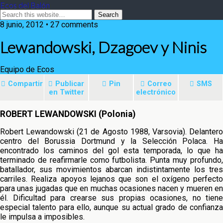
Ecos del Balón
8 junio, 2012 • 27 comments
Lewandowski, Dzagoev y Ninis
Equipo de Ecos
Compartir
Publicar
Pin
Correo
SMS
en Twitter
electrónico
ROBERT LEWANDOWSKI (Polonia)
Robert Lewandowski (21 de Agosto 1988, Varsovia). Delantero
centro del Borussia Dortmund y la Selección Polaca. Ha
encontrado los
caminos del gol esta temporada, lo que ha
terminado de reafirmarle como futbolista. Punta muy profundo,
batallador, sus movimientos abarcan indistintamente los tres
carriles. Realiza apoyos lejanos que son el oxígeno perfecto
para unas jugadas que en muchas ocasiones nacen y mueren en
él. Dificultad para crearse sus propias ocasiones, no tiene
especial talento para ello, aunque su actual grado de confianza
le impulsa a imposibles.