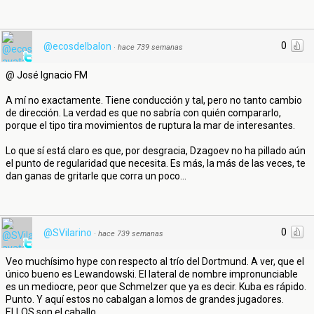
0
@ecosdelbalon
·
hace 739 semanas
@ José Ignacio FM
A mí no exactamente. Tiene conducción y tal, pero no tanto cambio
de dirección. La verdad es que no sabría con quién compararlo,
porque el tipo tira movimientos de ruptura la mar de interesantes.
Lo que sí está claro es que, por desgracia, Dzagoev no ha pillado aún
el punto de regularidad que necesita. Es más, la más de las veces, te
dan ganas de gritarle que corra un poco...
0
@SVilarino
·
hace 739 semanas
Veo muchísimo hype con respecto al trío del Dortmund. A ver, que el
único bueno es Lewandowski. El lateral de nombre impronunciable
es un mediocre, peor que Schmelzer que ya es decir. Kuba es rápido.
Punto. Y aquí estos no cabalgan a lomos de grandes jugadores.
ELLOS son el caballo.