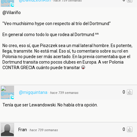
@DavidLeonRon
·
hace 739 semanas
@Vilariño
"Veo muchísimo hype con respecto al trío del Dortmund"
En general como todo lo que rodea al Dortmund ^^
No creo, eso sí, que Piszczek sea un mal lateral hombre. Es potente,
llega, transmite. No está mal. Eso sí, tu comentario sobre su rol en
Polonia no puede ser más acertado. En la previa comentaba que el
Dortmund transita como pocos clubes en Europa. A ver Polonia
CONTRA GRECIA cuánto puede transitar
0
@migquintana
·
hace 739 semanas
Tenía que ser Lewandowski. No había otra opción.
0
Fran
·
hace 739 semanas