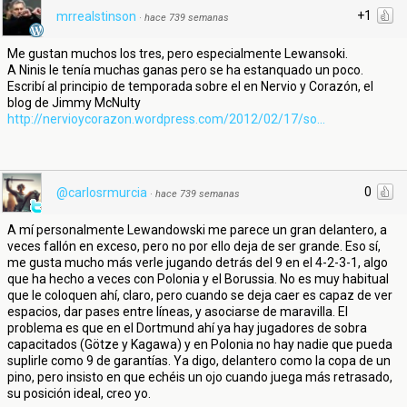
+1
mrrealstinson
·
hace 739 semanas
Me gustan muchos los tres, pero especialmente Lewansoki.
A Ninis le tenía muchas ganas pero se ha estanquado un poco.
Escribí al principio de temporada sobre el en Nervio y Corazón, el
blog de Jimmy McNulty
http://nervioycorazon.wordpress.com/2012/02/17/so...
0
@carlosrmurcia
·
hace 739 semanas
A mí personalmente Lewandowski me parece un gran delantero, a
veces fallón en exceso, pero no por ello deja de ser grande. Eso sí,
me gusta mucho más verle jugando detrás del 9 en el 4-2-3-1, algo
que ha hecho a veces con Polonia y el Borussia. No es muy habitual
que le coloquen ahí, claro, pero cuando se deja caer es capaz de ver
espacios, dar pases entre líneas, y asociarse de maravilla. El
problema es que en el Dortmund ahí ya hay jugadores de sobra
capacitados (Götze y Kagawa) y en Polonia no hay nadie que pueda
suplirle como 9 de garantías. Ya digo, delantero como la copa de un
pino, pero insisto en que echéis un ojo cuando juega más retrasado,
su posición ideal, creo yo.