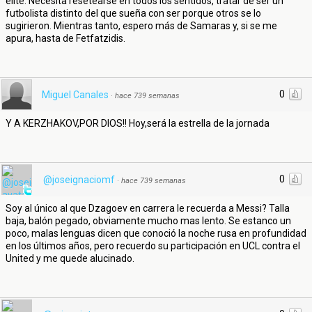
élite. Necesita resetearse en todos los sentidos, tratar de ser un
futbolista distinto del que sueña con ser porque otros se lo
sugirieron. Mientras tanto, espero más de Samaras y, si se me
apura, hasta de Fetfatzidis.
0
Miguel Canales
·
hace 739 semanas
Y A KERZHAKOV,POR DIOS!! Hoy,será la estrella de la jornada
0
@joseignaciomf
·
hace 739 semanas
Soy al único al que Dzagoev en carrera le recuerda a Messi? Talla
baja, balón pegado, obviamente mucho mas lento. Se estanco un
poco, malas lenguas dicen que conoció la noche rusa en profundidad
en los últimos años, pero recuerdo su participación en UCL contra el
United y me quede alucinado.