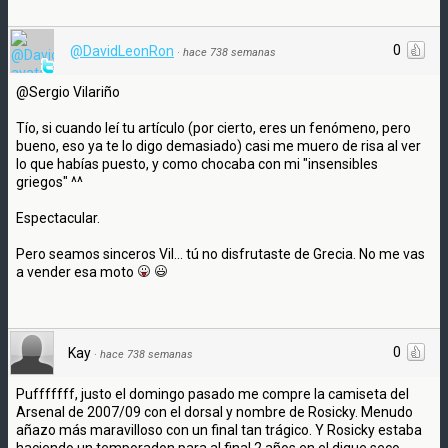
0
@DavidLeonRon
·
hace 738 semanas
@Sergio Vilariño
Tío, si cuando leí tu artículo (por cierto, eres un fenómeno, pero
bueno, eso ya te lo digo demasiado) casi me muero de risa al ver
lo que habías puesto, y como chocaba con mi "insensibles
griegos" ^^
Espectacular.
Pero seamos sinceros Vil... tú no disfrutaste de Grecia. No me vas
a vender esa moto
0
Kay
·
hace 738 semanas
Pufffffff, justo el domingo pasado me compre la camiseta del
Arsenal de 2007/09 con el dorsal y nombre de Rosicky. Menudo
añazo más maravilloso con un final tan trágico. Y Rosicky estaba
haciendo un temporadon para al final 2 años en el dique seco.