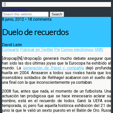
Ecos del Balón
8 junio, 2012 • 18 comments
Duelo de recuerdos
David León
Compartir
Publicar en Twitter
Pin
Correo electrónico
SMS
[dropcap]N[/dropcap]o generará mucho debate asegurar que
han sido las dos últimas joyas que la Eurocopa ha exhibido al
mundo. La
generación de Pavel y compañía
dejó profunda
huella en 2004. Arrasaron a todos sus rivales hasta que los
insensibles
soldados de Rehhagel acabaron con el sueño de
una final con la que inconscientemente ya contaban.
2008 fue, antes que nada, el momento de un futbolista. Una
actuación tan prodigiosa que se hace innecesario aclarar su
nombre, está en el recuerdo de todos. Ganó la UEFA esa
temporada, sí, pero fue aquella histórica exhibición del 21 de
junio la que le valió un sexto puesto en el Balón de Oro. Rusia