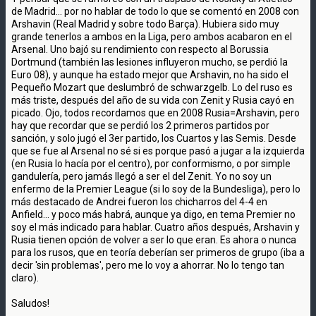
de Madrid... por no hablar de todo lo que se comentó en 2008 con
Arshavin (Real Madrid y sobre todo Barça). Hubiera sido muy
grande tenerlos a ambos en la Liga, pero ambos acabaron en el
Arsenal. Uno bajó su rendimiento con respecto al Borussia
Dortmund (también las lesiones influyeron mucho, se perdió la
Euro 08), y aunque ha estado mejor que Arshavin, no ha sido el
Pequeño Mozart que deslumbró de schwarzgelb. Lo del ruso es
más triste, después del año de su vida con Zenit y Rusia cayó en
picado. Ojo, todos recordamos que en 2008 Rusia=Arshavin, pero
hay que recordar que se perdió los 2 primeros partidos por
sanción, y solo jugó el 3er partido, los Cuartos y las Semis. Desde
que se fue al Arsenal no sé si es porque pasó a jugar a la izquierda
(en Rusia lo hacía por el centro), por conformismo, o por simple
gandulería, pero jamás llegó a ser el del Zenit. Yo no soy un
enfermo de la Premier League (si lo soy de la Bundesliga), pero lo
más destacado de Andrei fueron los chicharros del 4-4 en
Anfield... y poco más habrá, aunque ya digo, en tema Premier no
soy el más indicado para hablar. Cuatro años después, Arshavin y
Rusia tienen opción de volver a ser lo que eran. Es ahora o nunca
para los rusos, que en teoría deberían ser primeros de grupo (iba a
decir 'sin problemas', pero me lo voy a ahorrar. No lo tengo tan
claro).
Saludos!