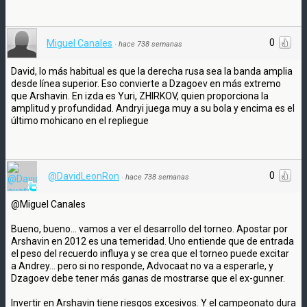
0
Miguel Canales
·
hace 738 semanas
David, lo más habitual es que la derecha rusa sea la banda amplia
desde línea superior. Eso convierte a Dzagoev en más extremo
que Arshavin. En izda es Yuri, ZHIRKOV, quien proporciona la
amplitud y profundidad. Andryi juega muy a su bola y encima es el
último mohicano en el repliegue
0
@DavidLeonRon
·
hace 738 semanas
@Miguel Canales
Bueno, bueno... vamos a ver el desarrollo del torneo. Apostar por
Arshavin en 2012 es una temeridad. Uno entiende que de entrada
el peso del recuerdo influya y se crea que el torneo puede excitar
a Andrey... pero si no responde, Advocaat no va a esperarle, y
Dzagoev debe tener más ganas de mostrarse que el ex-gunner.
Invertir en Arshavin tiene riesgos excesivos. Y el campeonato dura