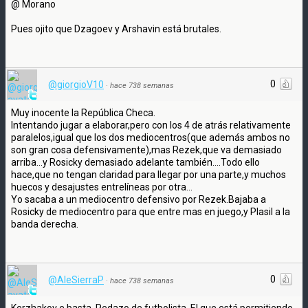
@ Morano
Pues ojito que Dzagoev y Arshavin está brutales.
0
@giorgioV10
·
hace 738 semanas
Muy inocente la República Checa.
Intentando jugar a elaborar,pero con los 4 de atrás relativamente
paralelos,igual que los dos mediocentros(que además ambos no
son gran cosa defensivamente),mas Rezek,que va demasiado
arriba...y Rosicky demasiado adelante también....Todo ello
hace,que no tengan claridad para llegar por una parte,y muchos
huecos y desajustes entrelíneas por otra...
Yo sacaba a un mediocentro defensivo por Rezek.Bajaba a
Rosicky de mediocentro para que entre mas en juego,y Plasil a la
banda derecha.
0
@AleSierraP
·
hace 738 semanas
Kerzhakov e basta. Pedazo de futbolista. El que está permitiendo