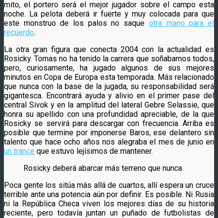
mito, el portero será el mejor jugador sobre el campo esta
noche. La pelota deberá ir fuerte y muy colocada para que
este monstruo de los palos no saque
otra mano para el
recuerdo
.
La otra gran figura que conecta 2004 con la actualidad es
Rosicky. Tomas no ha tenido la carrera que soñabamos todos,
pero, curiosamente, ha jugado algunos de sus mejores
minutos en Copa de Europa esta temporada. Más relacionado
que nunca con la base de la jugada, su responsabilidad será
gigantesca. Encontrará ayuda y alivio en el primer pase del
central Sivok y en la amplitud del lateral Gebre Selassie, que
honra su apellido con una profundidad apreciable, de la que
Rosicky se servirá para descargar con frecuencia. Arriba es
posible que termine por imponerse Baros, ese delantero sin
talento que hace ocho años nos alegraba el mes de junio en
un trance
que estuvo lejísimos de mantener.
Rosicky deberá abarcar más terreno que nunca
Poca gente los sitúa más allá de cuartos, allí espera un cruce
terrible ante una potencia aún por definir. Es posible. Ni Rusia
ni la República Checa viven los mejores días de su historia
reciente, pero todavía juntan un puñado de futbolistas de