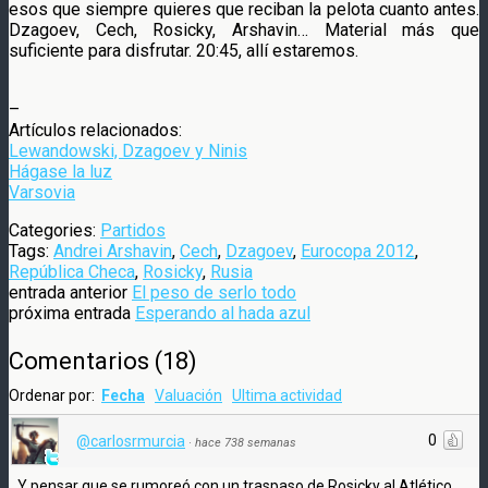
esos que siempre quieres que reciban la pelota cuanto antes.
Dzagoev, Cech, Rosicky, Arshavin… Material más que
suficiente para disfrutar. 20:45, allí estaremos.
–
Artículos relacionados:
Lewandowski, Dzagoev y Ninis
Hágase la luz
Varsovia
Categories:
Partidos
Tags:
Andrei Arshavin
,
Cech
,
Dzagoev
,
Eurocopa 2012
,
República Checa
,
Rosicky
,
Rusia
entrada anterior
El peso de serlo todo
próxima entrada
Esperando al hada azul
Comentarios
(
18
)
Ordenar por:
Fecha
Valuación
Ultima actividad
0
@carlosrmurcia
·
hace 738 semanas
Y pensar que se rumoreó con un traspaso de Rosicky al Atlético