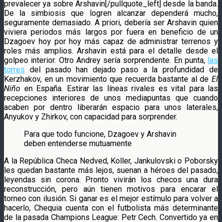
prevalecer ya sobre Arshavin[/pullquote_left] desde la banda.
De la simbiosis que logren alcanzar dependerá mucho,
seguramente demasiado. A priori, debería ser Arshavin quien
viviera periodos más largos por fuera en beneficio de un
Dzagoev hoy por hoy más capaz de administrar terrenos y
roles más amplios. Arshavin está para el detalle desde el
golpeo interior. Otro Andrey sería sorprendente. En punta,
las
torres
del pasado han dejado paso a la profundidad de
Kerzhakov, en un movimiento que recuerda bastante al de
El
Niño
en España. Estirar las líneas rivales es vital para las
recepciones interiores de unos mediapuntas que cuando
acaben por dentro liberarán espacio para unos laterales,
Anyukov y Zhirkov, con capacidad para sorprender.
Para que todo funcione, Dzagoev y Arshavin
deben entenderse mutuamente
A la República Checa Nedved, Koller, Jankulovski o Poborsky
les quedan bastante más lejos, suenan a héroes del pasado,
leyendas sin corona. Pronto vivirán los checos una dura
reconstrucción, pero aún tienen motivos para encarar el
torneo con ilusión. Si ganar es el mejor estímulo para volver a
hacerlo, Chequia cuenta con el futbolista más determinante
de la pasada Champions League: Petr Cech. Convertido ya en