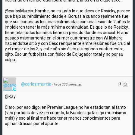
@carlosMurcia: Hombe, no es justo lo que dices de Rosicky, parece
que bajo su rendimiento desde el Borussia cuando realmente fue
que sus continaus lesionas culminadas con una lesión de 2 años le
impidieron tener la más mínima continuidad. Es que lo de Rosicky,
tiene tela, todos los años tiene un periodo donde es crucial. El año
pasado mismamente en el primer cuatrimestre con WHilshere
haciéndotse sitio y con Cesc renqueante entre lesiones fue crucial
y el mejor de los 3, y este año sin él en el segundo cuatrimestre,
ojito. Eso un futbolista con físico de Ex jugador total y no por su
culpa.
0
@carlosrmurcia
·
hace 738 semanas
@Kay
Claro, por eso digo, en Premier League no he estado tan al tanto
(veo partidos de vez en cuando, la Bundesliga la sigo muchísimo
más) y eso al final me hace tener menos conocimientos para
opinar. Gracias por el apunte.