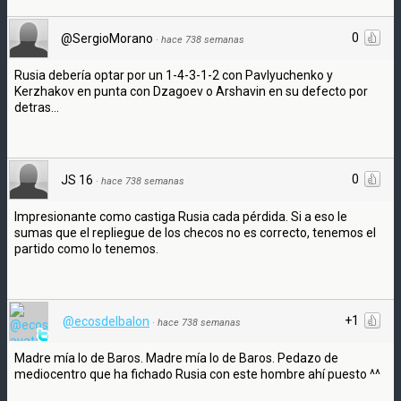
0
@SergioMorano
·
hace 738 semanas
Rusia debería optar por un 1-4-3-1-2 con Pavlyuchenko y
Kerzhakov en punta con Dzagoev o Arshavin en su defecto por
detras...
0
JS 16
·
hace 738 semanas
Impresionante como castiga Rusia cada pérdida. Si a eso le
sumas que el repliegue de los checos no es correcto, tenemos el
partido como lo tenemos.
+1
@ecosdelbalon
·
hace 738 semanas
Madre mía lo de Baros. Madre mía lo de Baros. Pedazo de
mediocentro que ha fichado Rusia con este hombre ahí puesto ^^