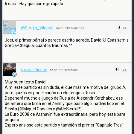
6 días... Hay que corregir rápido.
0
@Sergio_Vilarino
·
hace 738 semanas
Joer, el primer párrafo parece escrito adrede, David
Esas semis
Grecia-Chequia, cuántos traumas ^^
+1
mrrealstinson
·
hace 738 semanas
Muy buen texto David!
A mi este partido es sin duda, el que más me motiva del grupo A,
pero quizás es por el cariño qu ele tengo a Rusia.
Depenerá mucho el juego de Rusia de Alexandr Kerzhakov, ese
delantero que brilla en el Zenit y que pasó algo inadvertido en el
Sevilla (@Miguel Canales y @AleSierraP).
La Euro 2008 de Arshavin fue extraordinaria, pero hoy, está para
poquito.
Espero ansioso este partido y también el primer ''Capítulo Tres''