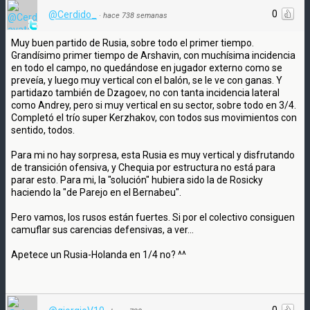
0
@Cerdido_
·
hace 738 semanas
Muy buen partido de Rusia, sobre todo el primer tiempo.
Grandísimo primer tiempo de Arshavin, con muchísima incidencia
en todo el campo, no quedándose en jugador externo como se
preveía, y luego muy vertical con el balón, se le ve con ganas. Y
partidazo también de Dzagoev, no con tanta incidencia lateral
como Andrey, pero si muy vertical en su sector, sobre todo en 3/4.
Completó el trío super Kerzhakov, con todos sus movimientos con
sentido, todos.
Para mi no hay sorpresa, esta Rusia es muy vertical y disfrutando
de transición ofensiva, y Chequia por estructura no está para
parar esto. Para mi, la "solución" hubiera sido la de Rosicky
haciendo la "de Parejo en el Bernabeu".
Pero vamos, los rusos están fuertes. Si por el colectivo consiguen
camuflar sus carencias defensivas, a ver...
Apetece un Rusia-Holanda en 1/4 no? ^^
0