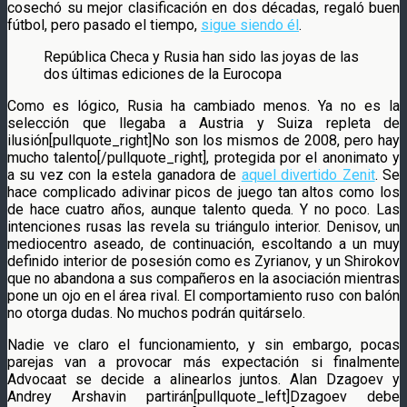
cosechó su mejor clasificación en dos décadas, regaló buen
fútbol, pero pasado el tiempo,
sigue siendo él
.
República Checa y Rusia han sido las joyas de las
dos últimas ediciones de la Eurocopa
Como es lógico, Rusia ha cambiado menos. Ya no es la
selección que llegaba a Austria y Suiza repleta de
ilusión[pullquote_right]No son los mismos de 2008, pero hay
mucho talento[/pullquote_right], protegida por el anonimato y
a su vez con la estela ganadora de
aquel divertido Zenit
. Se
hace complicado adivinar picos de juego tan altos como los
de hace cuatro años, aunque talento queda. Y no poco. Las
intenciones rusas las revela su triángulo interior. Denisov, un
mediocentro aseado, de continuación, escoltando a un muy
definido interior de posesión como es Zyrianov, y un Shirokov
que no abandona a sus compañeros en la asociación mientras
pone un ojo en el área rival. El comportamiento ruso con balón
no otorga dudas. No muchos podrán quitárselo.
Nadie ve claro el funcionamiento, y sin embargo, pocas
parejas van a provocar más expectación si finalmente
Advocaat se decide a alinearlos juntos. Alan Dzagoev y
Andrey Arshavin partirán[pullquote_left]Dzagoev debe