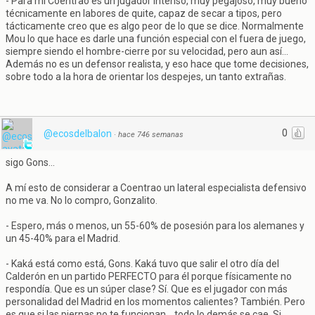
- Para mí Coentrao es un jugador intenso, muy pegajoso, muy bueno
técnicamente en labores de quite, capaz de secar a tipos, pero
tácticamente creo que es algo peor de lo que se dice. Normalmente
Mou lo que hace es darle una función especial con el fuera de juego,
siempre siendo el hombre-cierre por su velocidad, pero aun así…
Además no es un defensor realista, y eso hace que tome decisiones,
sobre todo a la hora de orientar los despejes, un tanto extrañas.
0
@ecosdelbalon
·
hace 746 semanas
sigo Gons…
A mí esto de considerar a Coentrao un lateral especialista defensivo
no me va. No lo compro, Gonzalito.
- Espero, más o menos, un 55-60% de posesión para los alemanes y
un 45-40% para el Madrid.
- Kaká está como está, Gons. Kaká tuvo que salir el otro día del
Calderón en un partido PERFECTO para él porque físicamente no
respondía. Que es un súper clase? Sí. Que es el jugador con más
personalidad del Madrid en los momentos calientes? También. Pero
es que si las piernas no te funcionan… todo lo demás se cae. Si