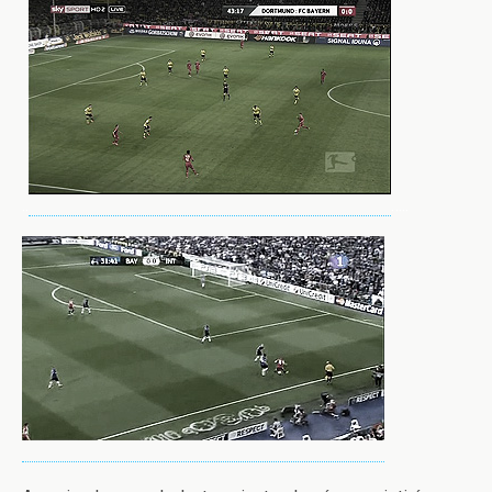
..
…..