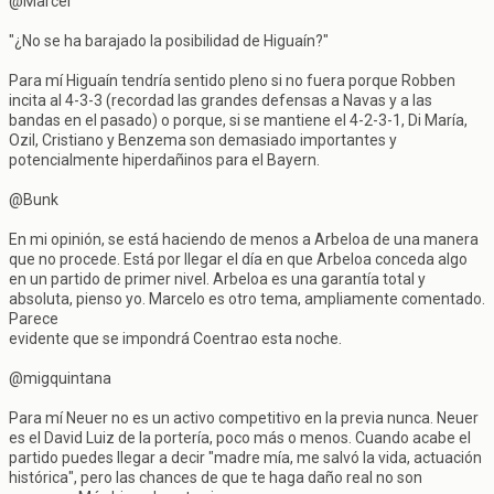
@Marcel
"¿No se ha barajado la posibilidad de Higuaín?"
Para mí Higuaín tendría sentido pleno si no fuera porque Robben
incita al 4-3-3 (recordad las grandes defensas a Navas y a las
bandas en el pasado) o porque, si se mantiene el 4-2-3-1, Di María,
Ozil, Cristiano y Benzema son demasiado importantes y
potencialmente hiperdañinos para el Bayern.
@Bunk
En mi opinión, se está haciendo de menos a Arbeloa de una manera
que no procede. Está por llegar el día en que Arbeloa conceda algo
en un partido de primer nivel. Arbeloa es una garantía total y
absoluta, pienso yo. Marcelo es otro tema, ampliamente comentado.
Parece
evidente que se impondrá Coentrao esta noche.
@migquintana
Para mí Neuer no es un activo competitivo en la previa nunca. Neuer
es el David Luiz de la portería, poco más o menos. Cuando acabe el
partido puedes llegar a decir "madre mía, me salvó la vida, actuación
histórica", pero las chances de que te haga daño real no son