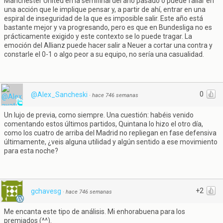
Manchester United en la semifinal del año pasado o puede fallar en
una acción que le implique pensar y, a partir de ahí, entrar en una
espiral de inseguridad de la que es imposible salir. Este año está
bastante mejor y va progresando, pero es que en Bundesliga no es
prácticamente exigido y este contexto se lo puede tragar. La
emoción del Allianz puede hacer salir a Neuer a cortar una contra y
constarle el 0-1 o algo peor a su equipo, no sería una casualidad.
0
@Alex_Sancheski
·
hace 746 semanas
Un lujo de previa, como siempre. Una cuestión: habéis venido
comentando estos últimos partidos, Quintana lo hizo el otro día,
como los cuatro de arriba del Madrid no repliegan en fase defensiva
últimamente, ¿veis alguna utilidad y algún sentido a ese movimiento
para esta noche?
+2
gchavesg
·
hace 746 semanas
Me encanta este tipo de análisis. Mi enhorabuena para los
premiados (^^).