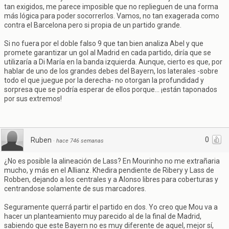
tan exigidos, me parece imposible que no replieguen de una forma
más lógica para poder socorrerlos. Vamos, no tan exagerada como
contra el Barcelona pero si propia de un partido grande.
Si no fuera por el doble falso 9 que tan bien analiza Abel y que
promete garantizar un gol al Madrid en cada partido, diría que se
utilizaría a Di María en la banda izquierda. Aunque, cierto es que, por
hablar de uno de los grandes debes del Bayern, los laterales -sobre
todo el que juegue por la derecha- no otorgan la profundidad y
sorpresa que se podría esperar de ellos porque... ¡están taponados
por sus extremos!
0
Ruben
·
hace 746 semanas
¿No es posible la alineación de Lass? En Mourinho no me extrañaria
mucho, y más en el Allianz. Khedira pendiente de Ribery y Lass de
Robben, dejando a los centrales y a Alonso libres para coberturas y
centrandose solamente de sus marcadores.
Seguramente querrá partir el partido en dos. Yo creo que Mou va a
hacer un planteamiento muy parecido al de la final de Madrid,
sabiendo que este Bayern no es muy diferente de aquel, mejor sí,