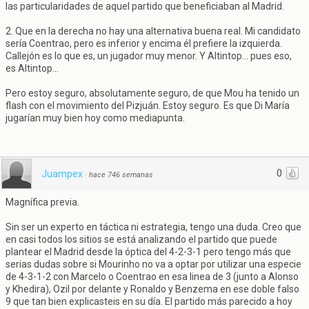
las particularidades de aquel partido que beneficiaban al Madrid.
2. Que en la derecha no hay una alternativa buena real. Mi candidato
sería Coentrao, pero es inferior y encima él prefiere la izquierda.
Callejón es lo que es, un jugador muy menor. Y Altintop... pues eso,
es Altintop...
Pero estoy seguro, absolutamente seguro, de que Mou ha tenido un
flash con el movimiento del Pizjuán. Estoy seguro. Es que Di María
jugarían muy bien hoy como mediapunta.
0
Juampex
·
hace 746 semanas
Magnífica previa.
Sin ser un experto en táctica ni estrategia, tengo una duda. Creo que
en casi todos los sitios se está analizando el partido que puede
plantear el Madrid desde la óptica del 4-2-3-1 pero tengo más que
serias dudas sobre si Mourinho no va a optar por utilizar una especie
de 4-3-1-2 con Marcelo o Coentrao en esa linea de 3 (junto a Alonso
y Khedira), Ozil por delante y Ronaldo y Benzema en ese doble falso
9 que tan bien explicasteis en su día. El partido más parecido a hoy