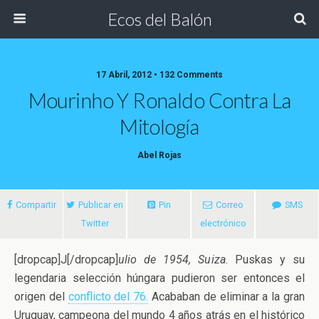
Ecos del Balón
17 Abril, 2012 • 132 Comments
Mourinho Y Ronaldo Contra La
Mitología
Abel Rojas
Compartir
Publicar en
Pin
Correo
SMS
Twitter
electrónico
[dropcap]J[/dropcap]
ulio de 1954, Suiza
. Puskas y su
legendaria selección húngara pudieron ser entonces el
origen del
conflicto del 76.
Acababan de eliminar a la gran
Uruguay, campeona del mundo 4 años atrás en el histórico