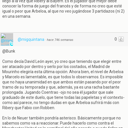
llegó a la vez que Ribery al Bayern. Es el jugador que mejor debe
conocer la forma de juego del francés y de forma no creo que esté
igual o peor que Arbeloa, al que no veo jugándose 3 partidazos (ni 2)
en una semana.
0
@migquintana
·
hace 746 semanas
@Bunk
Como decía David León ayer, yo creo que teniendo que elegir entre
ser atacado por dentro y serlo por los costados, el Madrid de
Mourinho elegiría esta última opción. Ahora bien, el nivel de Arbeloa
y Marcelo es lamentable, es que todos lo observamos. Es imposible
que no haya unanimidad en que ambos están pasando por el peor
tramo de su temporada y que, además, ya es una racha bastante
prolongada. Jugando Coentrao -ojo no sea él jugador que sale
graduado de este duelo, que tiene todas las papeletas y el contexto-
como así parece, no tengo dudas en que Arbeloa sufrirá más con
Ribery que Fabio con Robben.
En lo de Neuer también pondría asterisco. Básicamente porque no
sabemos como va a reaccionar. Puede hacerlo como contra el