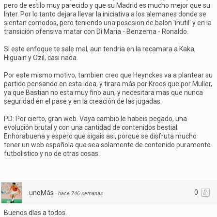
pero de estilo muy parecido y que su Madrid es mucho mejor que su
Inter. Por lo tanto dejara llevar la iniciativa a los alemanes donde se
sientan comodos, pero teniendo una posesion de balon 'inutil' y en la
transición ofensiva matar con Di Maria - Benzema - Ronaldo.
Si este enfoque te sale mal, aun tendria en la recamara a Kaka,
Higuain y Ozil, casi nada.
Por este mismo motivo, tambien creo que Heynckes va a plantear su
partido pensando en esta idea, y tirara más por Kroos que por Muller,
ya que Bastian no esta muy fino aun, y necesitara mas que nunca
seguridad en el pase y en la creación de las jugadas.
PD: Por cierto, gran web. Vaya cambio le habeis pegado, una
evolución brutal y con una cantidad de contenidos bestial.
Enhorabuena y espero que sigais asi, porque se disfruta mucho
tener un web española que sea solamente de contenido puramente
futbolistico y no de otras cosas.
0
unoMás
·
hace 746 semanas
Buenos días a todos.