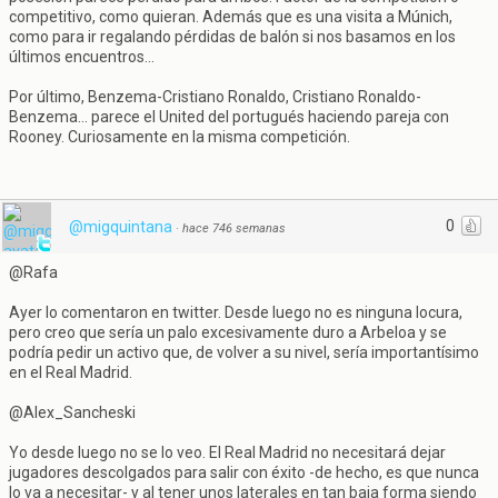
competitivo, como quieran. Además que es una visita a Múnich,
como para ir regalando pérdidas de balón si nos basamos en los
últimos encuentros...
Por último, Benzema-Cristiano Ronaldo, Cristiano Ronaldo-
Benzema... parece el United del portugués haciendo pareja con
Rooney. Curiosamente en la misma competición.
0
@migquintana
·
hace 746 semanas
@Rafa
Ayer lo comentaron en twitter. Desde luego no es ninguna locura,
pero creo que sería un palo excesivamente duro a Arbeloa y se
podría pedir un activo que, de volver a su nivel, sería importantísimo
en el Real Madrid.
@Alex_Sancheski
Yo desde luego no se lo veo. El Real Madrid no necesitará dejar
jugadores descolgados para salir con éxito -de hecho, es que nunca
lo va a necesitar- y al tener unos laterales en tan baja forma siendo