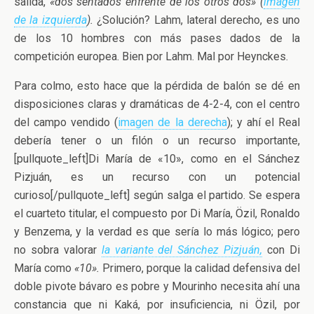
salida,
«dos sentados enfrente de los otros dos» (
imagen
de la izquierda
).
¿Solución? Lahm, lateral derecho, es uno
de los 10 hombres con más pases dados de la
competición europea. Bien por Lahm. Mal por Heynckes.
Para colmo, esto hace que la pérdida de balón se dé en
disposiciones claras y dramáticas de 4-2-4, con el centro
del campo vendido (
imagen de la derecha
); y ahí el Real
debería tener o un filón o un recurso importante,
[pullquote_left]Di María de «10», como en el Sánchez
Pizjuán, es un recurso con un potencial
curioso[/pullquote_left] según salga el partido. Se espera
el cuarteto titular, el compuesto por Di María, Özil, Ronaldo
y Benzema, y la verdad es que sería lo más lógico; pero
no sobra valorar
la variante del Sánchez Pizjuán,
con Di
María como
«10».
Primero, porque la calidad defensiva del
doble pivote bávaro es pobre y Mourinho necesita ahí una
constancia que ni Kaká, por insuficiencia, ni Özil, por