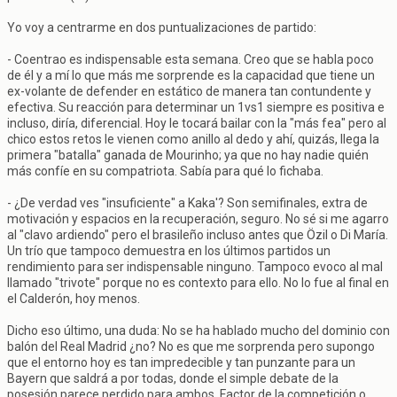
Yo voy a centrarme en dos puntualizaciones de partido:
- Coentrao es indispensable esta semana. Creo que se habla poco
de él y a mí lo que más me sorprende es la capacidad que tiene un
ex-volante de defender en estático de manera tan contundente y
efectiva. Su reacción para determinar un 1vs1 siempre es positiva e
incluso, diría, diferencial. Hoy le tocará bailar con la "más fea" pero al
chico estos retos le vienen como anillo al dedo y ahí, quizás, llega la
primera "batalla" ganada de Mourinho; ya que no hay nadie quién
más confíe en su compatriota. Sabía para qué lo fichaba.
- ¿De verdad ves "insuficiente" a Kaka'? Son semifinales, extra de
motivación y espacios en la recuperación, seguro. No sé si me agarro
al "clavo ardiendo" pero el brasileño incluso antes que Özil o Di María.
Un trío que tampoco demuestra en los últimos partidos un
rendimiento para ser indispensable ninguno. Tampoco evoco al mal
llamado "trivote" porque no es contexto para ello. No lo fue al final en
el Calderón, hoy menos.
Dicho eso último, una duda: No se ha hablado mucho del dominio con
balón del Real Madrid ¿no? No es que me sorprenda pero supongo
que el entorno hoy es tan impredecible y tan punzante para un
Bayern que saldrá a por todas, donde el simple debate de la
posesión parece perdido para ambos. Factor de la competición o