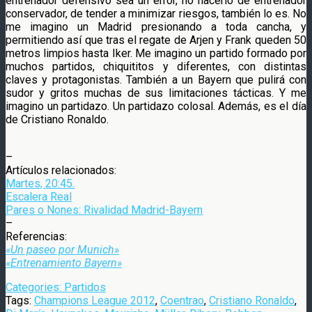
entrenador defensivo sea un error, no hacerlo de entrenador
conservador, de tender a minimizar riesgos, también lo es. No
me imagino un Madrid presionando a toda cancha, y
permitiendo así que tras el regate de Arjen y Frank queden 50
metros limpios hasta Iker. Me imagino un partido formado por
muchos partidos, chiquititos y diferentes, con distintas
claves y protagonistas. También a un Bayern que pulirá con
sudor y gritos muchas de sus limitaciones tácticas. Y me
imagino un partidazo. Un partidazo colosal. Además, es el día
de Cristiano Ronaldo.
–
Artículos relacionados:
Martes, 20:45.
Escalera Real
Pares o Nones: Rivalidad Madrid-Bayern
–
Referencias:
«Un paseo por Munich»
«Entrenamiento Bayern»
Categories:
Partidos
Tags:
Champions League 2012
,
Coentrao
,
Cristiano Ronaldo
,