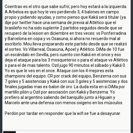
Coentrao es el otro que sabe sufrir, pero hoy estará a la izquierda.
A Arbeloa es que hoy le veo perdiendo 3, 4 balones en campo
propio y pidiendo ayudas, y como pienso que Kaká será titular (ya
dije por twitter hace una semana de previa al Atlético que el
brasileño no ha sido suplente 2 partidos seguidos desde que se
recuperó de la lesion en diciembre en tres veces: vs Ponferradina
y Barcelona en copa y vs Osasuna, si ahora no recuerdo mal al
escribirlo. Mou lleva preparando este partido desde que se realizó
el sorteo. Vs Villarreal, Osasuna, Apoel y Atlético. DiMa de 10 fue
un escándalo en Sevilla, pero cuento con Kaká en el once y eso
deja el ataque para los 3 mosqueteros o para el ataque vs Atlético
o para el de mas talento. Ozil jugo 90 minutos el sábado y Kaká 0.
Yo es que le veo en el once. Ataque con los 4 mejores esta
champions del equipo: CR por crack del equipo, Benzema con sus
7 goles y 5 asistencias y Kaká con sus 3 goles y 5 asistencias y dos
finales jugadas mas ex-balon de oro. La duda esta en si DiMa por
martillo pilón u Ozil por asociación con Kaká y Benzema. Yo
prefiero al argentino saliendo del banquillo junto a Higuaín y
Marcelo ante una defensa con menos oxigeno en los músculos.
Perdón por tardar en responder que la wifi se fue a desayunar.