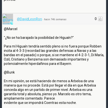
0
@DavidLeonRon
·
hace 746 semanas
@Marcel
"¿No se ha barajado la posibilidad de Higuaín?"
Para mí Higuaín tendría sentido pleno si no fuera porque Robben
incita al 4-3-3 (recordad las grandes defensas a Navas y a las
bandas en el pasado) o porque, si se mantiene el 4-2-3-1, Di María,
Ozil, Cristiano y Benzema son demasiado importantes y
potencialmente hiperdañinos para el Bayern.
@Bunk
En mi opinión, se está haciendo de menos a Arbeloa de una
manera que no procede. Está por llegar el día en que Arbeloa
conceda algo en un partido de primer nivel. Arbeloa es una
garantía total y absoluta, pienso yo. Marcelo es otro tema,
ampliamente comentado. Parece
evidente que se impondrá Coentrao esta noche.