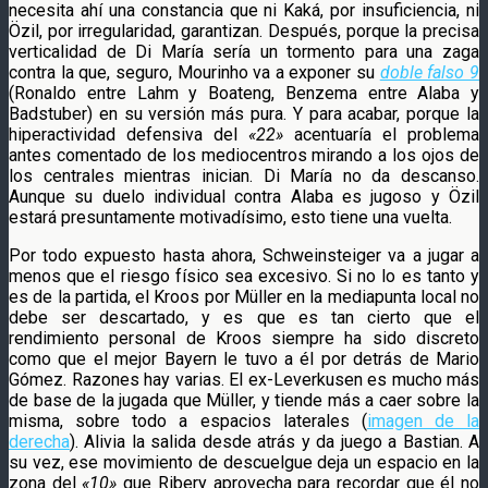
necesita ahí una constancia que ni Kaká, por insuficiencia, ni
Özil, por irregularidad, garantizan. Después, porque la precisa
verticalidad de Di María sería un tormento para una zaga
contra la que, seguro, Mourinho va a exponer su
doble falso 9
(Ronaldo entre Lahm y Boateng, Benzema entre Alaba y
Badstuber) en su versión más pura. Y para acabar, porque la
hiperactividad defensiva del
«22»
acentuaría el problema
antes comentado de los mediocentros mirando a los ojos de
los centrales mientras inician. Di María no da descanso.
Aunque su duelo individual contra Alaba es jugoso y Özil
estará presuntamente motivadísimo, esto tiene una vuelta.
Por todo expuesto hasta ahora, Schweinsteiger va a jugar a
menos que el riesgo físico sea excesivo. Si no lo es tanto y
es de la partida, el Kroos por Müller en la mediapunta local no
debe ser descartado, y es que es tan cierto que el
rendimiento personal de Kroos siempre ha sido discreto
como que el mejor Bayern le tuvo a él por detrás de Mario
Gómez. Razones hay varias. El ex-Leverkusen es mucho más
de base de la jugada que Müller, y tiende más a caer sobre la
misma, sobre todo a espacios laterales (
imagen de la
derecha
). Alivia la salida desde atrás y da juego a Bastian. A
su vez, ese movimiento de descuelgue deja un espacio en la
zona del
«10»
que Ribery aprovecha para recordar que él no