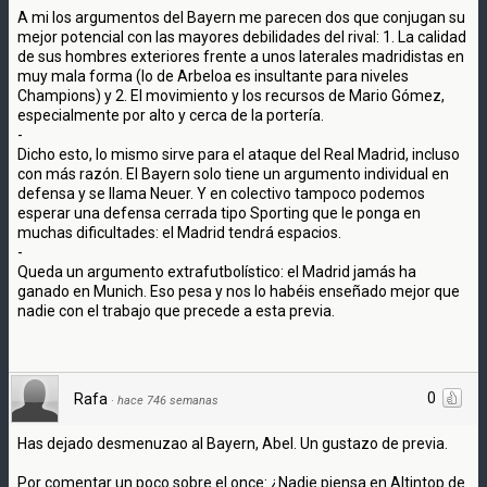
A mi los argumentos del Bayern me parecen dos que conjugan su
mejor potencial con las mayores debilidades del rival: 1. La calidad
de sus hombres exteriores frente a unos laterales madridistas en
muy mala forma (lo de Arbeloa es insultante para niveles
Champions) y 2. El movimiento y los recursos de Mario Gómez,
especialmente por alto y cerca de la portería.
-
Dicho esto, lo mismo sirve para el ataque del Real Madrid, incluso
con más razón. El Bayern solo tiene un argumento individual en
defensa y se llama Neuer. Y en colectivo tampoco podemos
esperar una defensa cerrada tipo Sporting que le ponga en
muchas dificultades: el Madrid tendrá espacios.
-
Queda un argumento extrafutbolístico: el Madrid jamás ha
ganado en Munich. Eso pesa y nos lo habéis enseñado mejor que
nadie con el trabajo que precede a esta previa.
0
Rafa
·
hace 746 semanas
Has dejado desmenuzao al Bayern, Abel. Un gustazo de previa.
Por comentar un poco sobre el once: ¿Nadie piensa en Altintop de