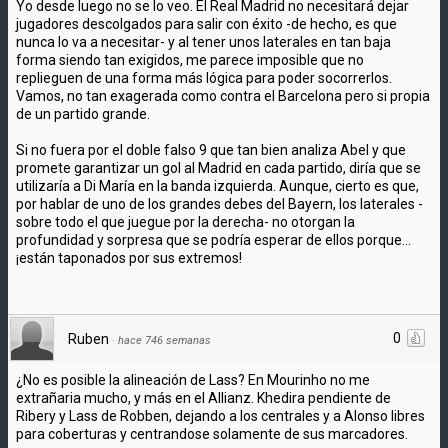
Yo desde luego no se lo veo. El Real Madrid no necesitará dejar
jugadores descolgados para salir con éxito -de hecho, es que
nunca lo va a necesitar- y al tener unos laterales en tan baja
forma siendo tan exigidos, me parece imposible que no
replieguen de una forma más lógica para poder socorrerlos.
Vamos, no tan exagerada como contra el Barcelona pero si propia
de un partido grande.
Si no fuera por el doble falso 9 que tan bien analiza Abel y que
promete garantizar un gol al Madrid en cada partido, diría que se
utilizaría a Di María en la banda izquierda. Aunque, cierto es que,
por hablar de uno de los grandes debes del Bayern, los laterales -
sobre todo el que juegue por la derecha- no otorgan la
profundidad y sorpresa que se podría esperar de ellos porque...
¡están taponados por sus extremos!
0
Ruben
·
hace 746 semanas
¿No es posible la alineación de Lass? En Mourinho no me
extrañaria mucho, y más en el Allianz. Khedira pendiente de
Ribery y Lass de Robben, dejando a los centrales y a Alonso libres
para coberturas y centrandose solamente de sus marcadores.