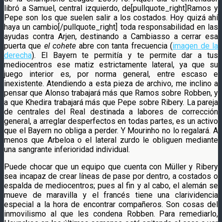
libró a Samuel, central izquierdo, de[pullquote_right]Ramos y
Pepe son los que suelen salir a los costados. Hoy quizá ahí
haya un cambio[/pullquote_right] toda responsabilidad en las
ayudas contra Arjen, destinando a Cambiasso a cerrar esa
puerta que
el cohete
abre con tanta frecuencia (
imagen de la
derecha
). El Bayern te permitía y te permite dar a tus
mediocentros ese matiz estrictamente lateral, ya que su
juego interior es, por norma general, entre escaso e
inexistente. Atendiendo a esta pieza de archivo, me inclino a
pensar que Alonso trabajará más que Ramos sobre Robben, y
a que Khedira trabajará más que Pepe sobre Ribery. La pareja
de centrales del Real destinada a labores de corrección
general, a arreglar desperfectos en todas partes, es un activo
que el Bayern no obliga a perder. Y Mourinho no lo regalará. A
menos que Arbeloa o el lateral zurdo le obliguen mediante
una sangrante inferioridad individual.
Puede chocar que un equipo que cuenta con Müller y Ribery
sea incapaz de crear líneas de pase por dentro, a costados o
espalda de mediocentros; pues al fin y al cabo, el alemán se
mueve de maravilla y el francés tiene una clarividencia
especial a la hora de encontrar compañeros. Son cosas del
inmovilismo al que les condena Robben. Para remediarlo,