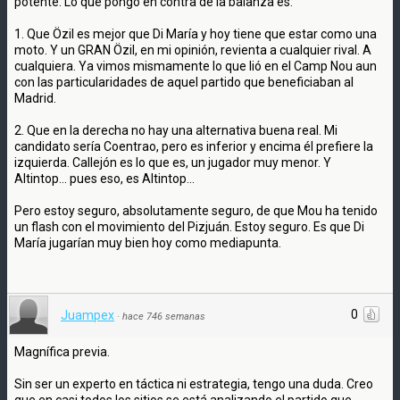
potente. Lo que pongo en contra de la balanza es:
1. Que Özil es mejor que Di María y hoy tiene que estar como una
moto. Y un GRAN Özil, en mi opinión, revienta a cualquier rival. A
cualquiera. Ya vimos mismamente lo que lió en el Camp Nou aun
con las particularidades de aquel partido que beneficiaban al
Madrid.
2. Que en la derecha no hay una alternativa buena real. Mi
candidato sería Coentrao, pero es inferior y encima él prefiere la
izquierda. Callejón es lo que es, un jugador muy menor. Y
Altintop... pues eso, es Altintop...
Pero estoy seguro, absolutamente seguro, de que Mou ha tenido
un flash con el movimiento del Pizjuán. Estoy seguro. Es que Di
María jugarían muy bien hoy como mediapunta.
0
Juampex
·
hace 746 semanas
Magnífica previa.
Sin ser un experto en táctica ni estrategia, tengo una duda. Creo
que en casi todos los sitios se está analizando el partido que