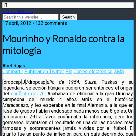
Ecos del Balón
17 abril, 2012 • 132 comments
Mourinho y Ronaldo contra la
mitología
Abel Rojas
Compartir
Publicar en Twitter
Pin
Correo electrónico
SMS
[dropcap]J[/dropcap]
ulio de 1954, Suiza
. Puskas y su
legendaria selección húngara pudieron ser entonces el origen
del
conflicto del 76.
Acababan de eliminar a la gran Uruguay,
campeona del mundo 4 años atrás en el histórico
Maracanazo,
y les esperaba en la final Alemania
, a la que en
fase de grupos habían endosado nada menos que 8 goles. Un
tempranero 2-0 a favor confirmaba la diferencia, pero los
germanos levantaron el resultado en una de las noches más
famosas y sorprendentes jamás vividas por el fútbol. El
triunfo fue un punto de inflexión para un país deprimido, que