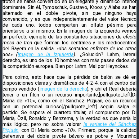
trotón se había convertido en un elegante y dinámico interior
dominante. Sin él, Tymoschuk, Gustavo, Kroos y Alaba se han
alternado en el doble pivote, sin que ninguno haya
convencido; y es que independientemente del valor técnico
de cada uno, todos comparten un olfato pésimo para
orientarse a sí mismos. En la imagen de la izquierda vemos
un perfecto ejemplo de las constantes situaciones de
efecto
mesa de tren
que forman los centrales y los mediocentros
del Bayern en la salida,
«dos sentados enfrente de los otros
dos» (
imagen de la izquierda
).
¿Solución? Lahm, lateral
derecho, es uno de los 10 hombres con más pases dados de
la competición europea. Bien por Lahm. Mal por Heynckes.
Para colmo, esto hace que la pérdida de balón se dé en
disposiciones claras y dramáticas de 4-2-4, con el centro del
campo vendido (
imagen de la derecha
); y ahí el Real debería
tener o un filón o un recurso importante,[pullquote_left]Di
María de «10», como en el Sánchez Pizjuán, es un recurso
con un potencial curioso[/pullquote_left] según salga el
partido. Se espera el cuarteto titular, el compuesto por Di
María, Özil, Ronaldo y Benzema, y la verdad es que sería lo
más lógico; pero no sobra valorar
la variante del Sánchez
Pizjuán,
con Di María como
«10».
Primero, porque la calidad
defensiva del doble pivote bávaro es pobre y Mourinho