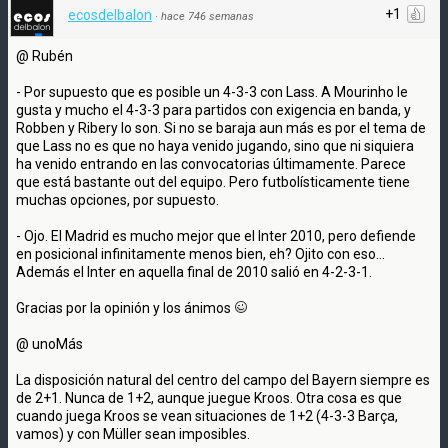
+1
ecosdelbalon
·
hace 746 semanas
@ Rubén
- Por supuesto que es posible un 4-3-3 con Lass. A Mourinho le
gusta y mucho el 4-3-3 para partidos con exigencia en banda, y
Robben y Ribery lo son. Si no se baraja aun más es por el tema de
que Lass no es que no haya venido jugando, sino que ni siquiera
ha venido entrando en las convocatorias últimamente. Parece
que está bastante out del equipo. Pero futbolísticamente tiene
muchas opciones, por supuesto.
- Ojo. El Madrid es mucho mejor que el Inter 2010, pero defiende
en posicional infinitamente menos bien, eh? Ojito con eso...
Además el Inter en aquella final de 2010 salió en 4-2-3-1.
Gracias por la opinión y los ánimos
@ unoMás
La disposición natural del centro del campo del Bayern siempre es
de 2+1. Nunca de 1+2, aunque juegue Kroos. Otra cosa es que
cuando juega Kroos se vean situaciones de 1+2 (4-3-3 Barça,
vamos) y con Müller sean imposibles.