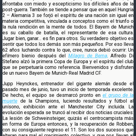
afrontaba con miedo y escepticismo los difíciles años de la
post-guerra. También se tiende a pensar que en aquel Hungría
2 – Alemania 3 se forjó el espíritu de una nación sin igual en
materia competitiva, vinculada a conceptos como el triunfo o
la nula rendición en la mente de todos. El Bayern de Munich
es su caballo de batalla, el representante de esa cultura.
Jugar bien, ganar… es fin para otros. Su verdadero objetivo es
sentir que todos los demás son más pequeños. Por eso lleva
62 años luchando contra lo que, cree, nunca debió ocurrir: Un
efímero bienio después del
Milagro de Berna,
Alfredo Di
Stefano alzó la primera Copa de Europa y el espíritu del club
que se perpetuaría como referencia. Bienvenidos y disfruten
de un nuevo Bayern de Munich-Real Madrid CF.
Jupp Heynckes, entrenador del gigante alemán desde el
pasado mes de junio, tuvo un inicio de temporada excelente.
De hecho, el equipo se desmarcó pronto en
el grupo de la
muerte
de la Champions, luciendo resultados y fútbol al
unísono, exhibición ante el Manchester City incluida. La
evolución esperada se truncó al recibir dos noticias cruciales:
La lesión de Schweinsteiger, quizás el centrocampista más
en forma de Europa entonces, y la recuperación de Robben,
con su consiguiente regreso el 11. Son los dos sucesos que
alteran para mal el crecimiento colectivo, y que nos llevan al