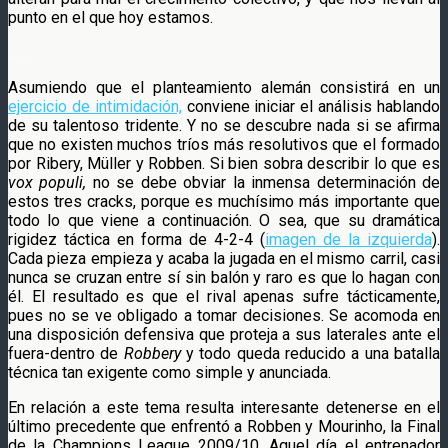
punto en el que hoy estamos.
..
…..
Asumiendo que el planteamiento alemán consistirá en un
ejercicio de intimidación,
conviene iniciar el análisis hablando
de su talentoso tridente. Y no se descubre nada si se afirma
que no existen muchos tríos más resolutivos que el formado
por Ribery, Müller y Robben. Si bien sobra describir lo que es
vox populi,
no se debe obviar la inmensa determinación de
estos tres cracks, porque es muchísimo más importante que
todo lo que viene a continuación. O sea, que su dramática
rigidez táctica en forma de 4-2-4 (
imagen de la izquierda
).
Cada pieza empieza y acaba la jugada en el mismo carril, casi
nunca se cruzan entre sí sin balón y raro es que lo hagan con
él. El resultado es que el rival apenas sufre tácticamente,
pues no se ve obligado a tomar decisiones. Se acomoda en
una disposición defensiva que proteja a sus laterales ante el
fuera-dentro de
Robbery
y todo queda reducido a una batalla
técnica tan exigente como simple y anunciada.
En relación a este tema resulta interesante detenerse en el
último precedente que enfrentó a Robben y Mourinho, la Final
de la Champions League 2009/10. Aquel día el entrenador