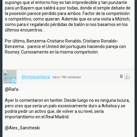
supongo que el entorno hoy es tan impredecible y tan punzante
para un Bayern que saldrá a por todas, donde el simple debate de
la posesión parece perdido para ambos. Factor de la competición
o competitivo, como quieran. Además que es una visita a Múnich,
como para ir regalando pérdidas de balón si nos basamos en los
últimos encuentros...
Por último, Benzema-Cristiano Ronaldo, Cristiano Ronaldo-
Benzema... parece el United del portugués haciendo pareja con
Rooney. Curiosamente en la misma competición.
0
@migquintana
·
hace 746 semanas
@Rafa
Ayer lo comentaron en twitter. Desde luego no es ninguna locura,
pero creo que sería un palo excesivamente duro a Arbeloa y se
podría pedir un activo que, de volver a su nivel, sería
importantísimo en el Real Madrid.
@Alex_Sancheski