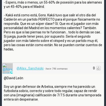
- Espero, más o menos, un 55-60% de posesión para los alemanes
y un 45-40% para el Madrid.
- Kaká está como está, Gons. Kaká tuvo que salir el otro día del
Calderón en un partido PERFECTO para él porque físicamente no
respondía. Que es un súper clase? Sí. Que es el jugador con más
personalidad del Madrid en los momentos calientes? También.
Pero es que si las piernas no te funcionan… todo lo demás se cae.
Si juega, puede tener peso, por supuesto. Sería el segundo
jugador con más talento sobre el césped y es un partido muy él,
pero las cosas están como están. No se pueden contar cuentos de
hadas,
0
@Alex_Sancheski
·
hace 746 semanas
@David León
Soy un gran defensor de Arbeloa, siempre me ha parecido un
futbolista sobrio, correcto y sobre todo regular, capaz de rendir
con una (imaginaria) calificación de 7/7.5 durante una temporada
entera sin despeinarse.