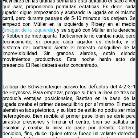
Heynckes en las últimas semanas está agitando el saco a ver
qué sale, proponiendo permutas estáticas. Es decir, cada
jugador sigue empezando y acabando la jugada en el mismo
carril, pero durante pasajes de 5-10 minutos los canjean. Se
empezó con Müller en la izquierda y Ribery en el medio
(
imagen de la izquierda
), y se siguió con Müller en la derecha
y Robben de mediapunta. Tácticamente no cambia nada; pero
técnicamente, sí, porque cada jugador es distinto, y el
sistema del contrario siente el molesto cosquilleo de la
imprevisibilidad. Sin grandes alardes, están siendo
movimientos productivos. Esta noche harán acto de
presencia. El Real deberá estar concentrado.
..
…..
La baja de Schweinsteiger agravó los defectos del 4-2-3-1
de Heynckes. Para empezar, porque si bien la línea de tres no
producía ventajas posicionales, Bastian en la base de la
jugada creaba el primer desequilibrio por sí mismo. El medio
alemán estaba pletórico, y su libro de estilo no podía ser más
heterogéneo. Bien recibía el primer pase, bien se abría para
arrastrar presiones y limpiar el centro, bien se saltaba un
escalón y creaba la línea de pase por delante. Certero,
decidido, fino, dulce. Quien otrora fuese un volante derecho