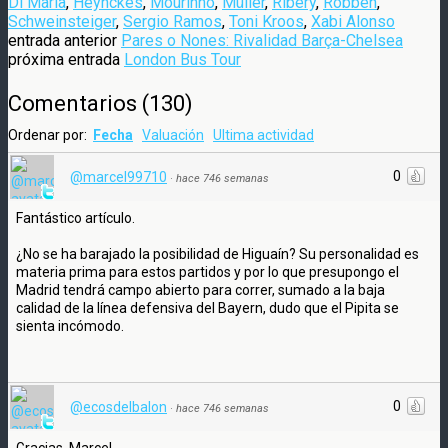
Di María
,
Heynckes
,
Mourinho
,
Müller
,
Ribery
,
Robben
,
Schweinsteiger
,
Sergio Ramos
,
Toni Kroos
,
Xabi Alonso
entrada anterior
Pares o Nones: Rivalidad Barça-Chelsea
próxima entrada
London Bus Tour
Comentarios
(
130
)
Ordenar por:
Fecha
Valuación
Ultima actividad
0
@marcel99710
·
hace 746 semanas
Fantástico artículo.
¿No se ha barajado la posibilidad de Higuaín? Su personalidad es
materia prima para estos partidos y por lo que presupongo el
Madrid tendrá campo abierto para correr, sumado a la baja
calidad de la línea defensiva del Bayern, dudo que el Pipita se
sienta incómodo.
0
@ecosdelbalon
·
hace 746 semanas
Gracias, Marcel.