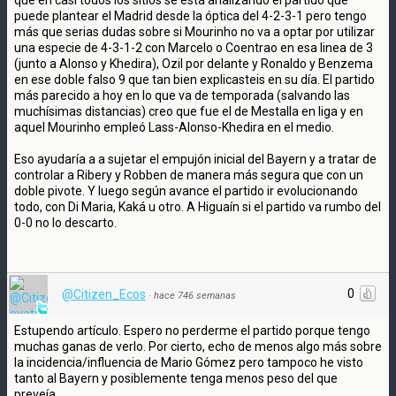
puede plantear el Madrid desde la óptica del 4-2-3-1 pero tengo
más que serias dudas sobre si Mourinho no va a optar por utilizar
una especie de 4-3-1-2 con Marcelo o Coentrao en esa linea de 3
(junto a Alonso y Khedira), Ozil por delante y Ronaldo y Benzema
en ese doble falso 9 que tan bien explicasteis en su día. El partido
más parecido a hoy en lo que va de temporada (salvando las
muchísimas distancias) creo que fue el de Mestalla en liga y en
aquel Mourinho empleó Lass-Alonso-Khedira en el medio.
Eso ayudaría a a sujetar el empujón inicial del Bayern y a tratar de
controlar a Ribery y Robben de manera más segura que con un
doble pivote. Y luego según avance el partido ir evolucionando
todo, con Di Maria, Kaká u otro. A Higuaín si el partido va rumbo del
0-0 no lo descarto.
0
@Citizen_Ecos
·
hace 746 semanas
Estupendo artículo. Espero no perderme el partido porque tengo
muchas ganas de verlo. Por cierto, echo de menos algo más sobre
la incidencia/influencia de Mario Gómez pero tampoco he visto
tanto al Bayern y posiblemente tenga menos peso del que
preveía.