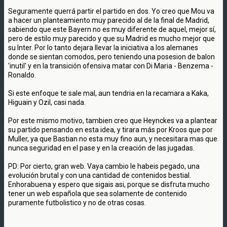
Seguramente querrá partir el partido en dos. Yo creo que Mou va
a hacer un planteamiento muy parecido al de la final de Madrid,
sabiendo que este Bayern no es muy diferente de aquel, mejor sí,
pero de estilo muy parecido y que su Madrid es mucho mejor que
su Inter. Por lo tanto dejara llevar la iniciativa a los alemanes
donde se sientan comodos, pero teniendo una posesion de balon
'inutil' y en la transición ofensiva matar con Di Maria - Benzema -
Ronaldo.
Si este enfoque te sale mal, aun tendria en la recamara a Kaka,
Higuain y Ozil, casi nada.
Por este mismo motivo, tambien creo que Heynckes va a plantear
su partido pensando en esta idea, y tirara más por Kroos que por
Muller, ya que Bastian no esta muy fino aun, y necesitara mas que
nunca seguridad en el pase y en la creación de las jugadas.
PD: Por cierto, gran web. Vaya cambio le habeis pegado, una
evolución brutal y con una cantidad de contenidos bestial.
Enhorabuena y espero que sigais asi, porque se disfruta mucho
tener un web española que sea solamente de contenido
puramente futbolistico y no de otras cosas.