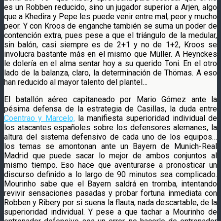
es un Robben reducido, sino un jugador superior a Arjen, algo
que a Khedira y Pepe les puede venir entre mal, peor y mucho
peor. Y con Kroos de enganche también se suma un poder de
contención extra, pues pese a que el triángulo de la medular,
sin balón, casi siempre es de 2+1 y no de 1+2, Kroos se
involucra bastante más en el mismo que Müller. A Heynckes
le dolería en el alma sentar hoy a su querido Toni. En el otro
lado de la balanza, claro, la determinación de Thömas. A eso
han reducido al mayor talento del plantel…
El batallón aéreo capitaneado por Mario Gómez ante la
pésima defensa de la estrategia de Casillas, la duda entre
Coentrao y Marcelo,
la manifiesta superioridad individual de
los atacantes españoles sobre los defensores alemanes, la
altura del sistema defensivo de cada uno de los equipos…
los temas se amontonan ante un Bayern de Munich-Real
Madrid que puede sacar lo mejor de ambos conjuntos al
mismo tiempo. Eso hace que aventurarse a pronosticar un
discurso definido a lo largo de 90 minutos sea complicado.
Mourinho sabe que el Bayern saldrá en tromba, intentando
revivir sensaciones pasadas y probar fortuna inmediata con
Robben y Ribery por si suena la flauta, nada descartable, de la
superioridad individual. Y pese a que tachar a Mourinho de