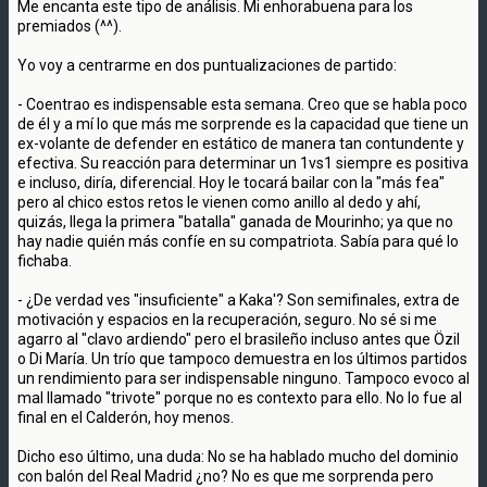
Me encanta este tipo de análisis. Mi enhorabuena para los
premiados (^^).
Yo voy a centrarme en dos puntualizaciones de partido:
- Coentrao es indispensable esta semana. Creo que se habla poco
de él y a mí lo que más me sorprende es la capacidad que tiene un
ex-volante de defender en estático de manera tan contundente y
efectiva. Su reacción para determinar un 1vs1 siempre es positiva
e incluso, diría, diferencial. Hoy le tocará bailar con la "más fea"
pero al chico estos retos le vienen como anillo al dedo y ahí,
quizás, llega la primera "batalla" ganada de Mourinho; ya que no
hay nadie quién más confíe en su compatriota. Sabía para qué lo
fichaba.
- ¿De verdad ves "insuficiente" a Kaka'? Son semifinales, extra de
motivación y espacios en la recuperación, seguro. No sé si me
agarro al "clavo ardiendo" pero el brasileño incluso antes que Özil
o Di María. Un trío que tampoco demuestra en los últimos partidos
un rendimiento para ser indispensable ninguno. Tampoco evoco al
mal llamado "trivote" porque no es contexto para ello. No lo fue al
final en el Calderón, hoy menos.
Dicho eso último, una duda: No se ha hablado mucho del dominio
con balón del Real Madrid ¿no? No es que me sorprenda pero