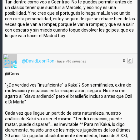
Tan dentro como veo a Coentrao. No te puedes permitir antes de
un clásico tener que sustituir a Marcelo, y eso hoy es una
posibilidad. Y no creo que el portugués lo haga mal...le veo un tio
con cierta personalidad, estoy seguro de que se rehace bien de las
veces que le van a romper, porque le van a romper, y que va a salir
con descaro y sin miedo cuando toque devolver los golpes, que es
lo que va a hacer el Madrid hoy.
0
@DavidLeonRon
·
hace 746 semanas
@Gons
"¿De verdad ves "insuficiente" a Kaka'? Son semifinales, extra de
motivación y espacios en la recuperación, seguro. No sé si me
agarro al "clavo ardiendo" pero el brasileño incluso antes que Özil
o Di María"
Cada vez que llegue un partido de esta naturaleza, nuestro
análisis de Kaká va a ser el mismo: "Tendrá espacios, puede
matar, puede disparar"... es inevitable ^^ Para mí Kaká, lo digo
claramente, ha sido uno de los mejores jugadores de los últimos
20 años. Un jugador absolutamente demoledor, físico de S.XXI,