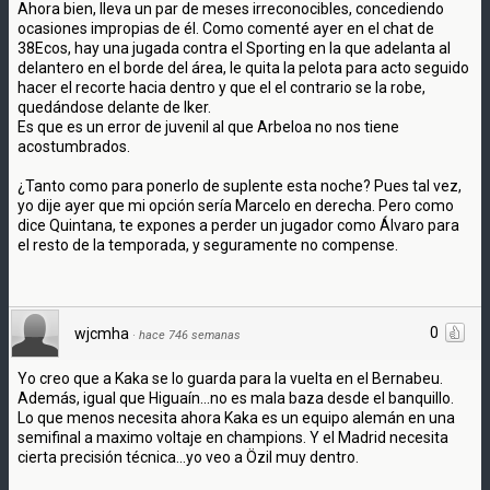
Ahora bien, lleva un par de meses irreconocibles, concediendo
ocasiones impropias de él. Como comenté ayer en el chat de
38Ecos, hay una jugada contra el Sporting en la que adelanta al
delantero en el borde del área, le quita la pelota para acto seguido
hacer el recorte hacia dentro y que el el contrario se la robe,
quedándose delante de Iker.
Es que es un error de juvenil al que Arbeloa no nos tiene
acostumbrados.
¿Tanto como para ponerlo de suplente esta noche? Pues tal vez,
yo dije ayer que mi opción sería Marcelo en derecha. Pero como
dice Quintana, te expones a perder un jugador como Álvaro para
el resto de la temporada, y seguramente no compense.
0
wjcmha
·
hace 746 semanas
Yo creo que a Kaka se lo guarda para la vuelta en el Bernabeu.
Además, igual que Higuaín...no es mala baza desde el banquillo.
Lo que menos necesita ahora Kaka es un equipo alemán en una
semifinal a maximo voltaje en champions. Y el Madrid necesita
cierta precisión técnica...yo veo a Özil muy dentro.