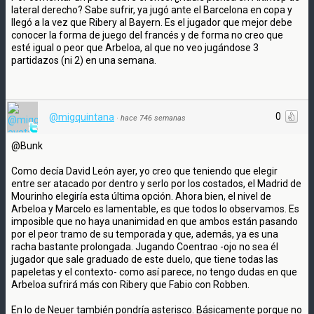
lateral derecho? Sabe sufrir, ya jugó ante el Barcelona en copa y
llegó a la vez que Ribery al Bayern. Es el jugador que mejor debe
conocer la forma de juego del francés y de forma no creo que
esté igual o peor que Arbeloa, al que no veo jugándose 3
partidazos (ni 2) en una semana.
0
@migquintana
·
hace 746 semanas
@Bunk
Como decía David León ayer, yo creo que teniendo que elegir
entre ser atacado por dentro y serlo por los costados, el Madrid de
Mourinho elegiría esta última opción. Ahora bien, el nivel de
Arbeloa y Marcelo es lamentable, es que todos lo observamos. Es
imposible que no haya unanimidad en que ambos están pasando
por el peor tramo de su temporada y que, además, ya es una
racha bastante prolongada. Jugando Coentrao -ojo no sea él
jugador que sale graduado de este duelo, que tiene todas las
papeletas y el contexto- como así parece, no tengo dudas en que
Arbeloa sufrirá más con Ribery que Fabio con Robben.
En lo de Neuer también pondría asterisco. Básicamente porque no