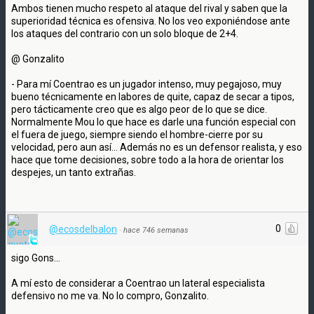
Ambos tienen mucho respeto al ataque del rival y saben que la
superioridad técnica es ofensiva. No los veo exponiéndose ante
los ataques del contrario con un solo bloque de 2+4.
@ Gonzalito
- Para mí Coentrao es un jugador intenso, muy pegajoso, muy
bueno técnicamente en labores de quite, capaz de secar a tipos,
pero tácticamente creo que es algo peor de lo que se dice.
Normalmente Mou lo que hace es darle una función especial con
el fuera de juego, siempre siendo el hombre-cierre por su
velocidad, pero aun así… Además no es un defensor realista, y eso
hace que tome decisiones, sobre todo a la hora de orientar los
despejes, un tanto extrañas.
0
@ecosdelbalon
·
hace 746 semanas
sigo Gons…
A mí esto de considerar a Coentrao un lateral especialista
defensivo no me va. No lo compro, Gonzalito.