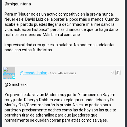
@migquintana
Para mí Neuer no es un activo competitivo en la previa nunca.
Neuer es el David Luiz de la portería, poco más o menos. Cuando
acabe el partido puedes llegar a decir "madre mía, me salvó la
vida, actuación histórica", pero las chances de que te haga daño
real no son menores. Más bien al contrario.
Imprevisibilidad creo que es la palabra. No podemos adelantar
nada con estos futbolistas.
0
@ecosdelbalon
·
hace 746 semanas
@ Sancheski
Yo preveo esta vez un Madrid muy junto. Y también un Bayern
muy junto. Ribery y Robben van a replegar cuando deban, y Di
María y Özil/Coentrao harán lo propio. No es un partido para
partirse y precisamente noches como las de hoy son las que te
permiten tirar de adrenalina para que jugadores que
normalmente se quedan corran para atrás como salvajes.