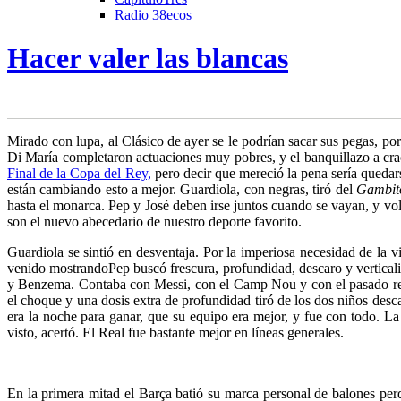
Radio 38ecos
Hacer valer las blancas
M
irado con lupa, al Clásico de ayer se le podrían sacar sus pegas, po
Di María completaron actuaciones
muy pobres, y el banquillazo a crac
Final de la Copa del Rey,
pero decir que mereció la pena sería quedar
están cambiando esto a mejor. Guardiola, con negras, tiró del
Gambit
hasta el monarca. Pep y José deben irse juntos cuando se vayan, y v
son el nuevo abecedario de nuestro deporte favorito.
Guardiola se sintió en desventaja. Por la imperiosa necesidad de la v
venido mostrando
Pep buscó frescura, profundidad, descaro y vertical
y Benzema. Contaba con Messi, con el Camp Nou y con el pasado recie
el choque y una dosis extra de profundidad tiró de los dos niños des
era la noche para ganar, que su equipo era mejor, y fue con todo. La
visto, acertó. El Real fue bastante mejor en líneas generales.
..
…..
En la primera mitad el Barça batió su marca personal de balones per