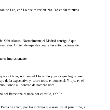
epción de Leo, eh? Lo que es recibir NA-DA en 90 minutos.
de Xabi Alonso. Normalmente el Madrid consiguió que
entrales. O bien de espaldas contra las anticipaciones de
e es impresionante.
 que es Alexis, no Samuel Eto´o. Un jugador que logró pesar
o de la expectativa y, sobre todo, el potencial. Y, ojo, en el
rinho usando a Coentrao de hombre libre.
ma del Barcelona ni nada por el estilo, eh? ^^
 Barça de chico, por los motivos que sean. En el penúltimo, el