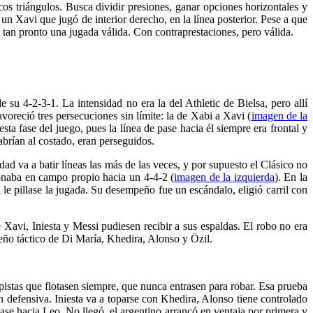
icos triángulos. Busca dividir presiones, ganar opciones horizontales y
un Xavi que jugó de interior derecho, en la línea posterior. Pese a que
 tan pronto una jugada válida. Con contraprestaciones, pero válida.
su 4-2-3-1. La intensidad no era la del Athletic de Bielsa, pero allí
avoreció tres persecuciones sin límite: la de Xabi a Xavi (
imagen de la
ta fase del juego, pues la línea de pase hacia él siempre era frontal y
abrían al costado, eran perseguidos.
d va a batir líneas las más de las veces, y por supuesto el Clásico no
ionaba en campo propio hacia un 4-4-2 (
imagen de la izquierda
). En la
le pillase la jugada. Su desempeño fue un escándalo, eligió carril con
Xavi, Iniesta y Messi pudiesen recibir a sus espaldas. El robo no era
eño táctico de Di María, Khedira, Alonso y Özil.
pistas que flotasen siempre, que nunca entrasen para robar. Esa prueba
n defensiva. Iniesta va a toparse con Khedira, Alonso tiene controlado
pase hacia Leo. No llegó, el argentino arrancó en ventaja por primera y