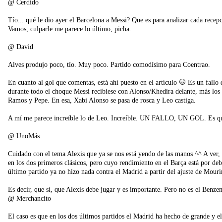
@ Cerdido
Tío... qué le dio ayer el Barcelona a Messi? Que es para analizar cada rec
Vamos, culparle me parece lo último, picha.
@ David
Alves produjo poco, tío. Muy poco. Partido comodísimo para Coentrao.
En cuanto al gol que comentas, está ahí puesto en el artículo
Es un fallo 
durante todo el choque Messi recibiese con Alonso/Khedira delante, más los c
Ramos y Pepe. En esa, Xabi Alonso se pasa de rosca y Leo castiga.
A mí me parece increíble lo de Leo. Increíble. UN FALLO, UN GOL. Es qu
@ UnoMás
Cuidado con el tema Alexis que ya se nos está yendo de las manos ^^ A ver,
en los dos primeros clásicos, pero cuyo rendimiento en el Barça está por debaj
último partido ya no hizo nada contra el Madrid a partir del ajuste de Mou
Es decir, que sí, que Alexis debe jugar y es importante. Pero no es el Benze
@ Merchancito
El caso es que en los dos últimos partidos el Madrid ha hecho de grande y el