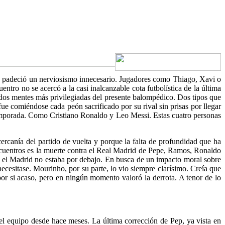
taja, padeció un nerviosismo innecesario. Jugadores como Thiago, Xavi o
ntro no se acercó a la casi inalcanzable cota futbolística de la última
 dos mentes más privilegiadas del presente balompédico. Dos tipos que
 fue comiéndose cada peón sacrificado por su rival sin prisas por llegar
temporada. Como Cristiano Ronaldo y Leo Messi. Estas cuatro personas
rcanía del partido de vuelta y porque la falta de profundidad que ha
cuentros es la muerte contra el Real Madrid de Pepe, Ramos, Ronaldo
e el Madrid no estaba por debajo. En busca de un impacto moral sobre
cesitase. Mourinho, por su parte, lo vio siempre clarísimo. Creía que
por si acaso, pero en ningún momento valoró la derrota. A tenor de lo
el equipo desde hace meses. La última corrección de Pep, ya vista en