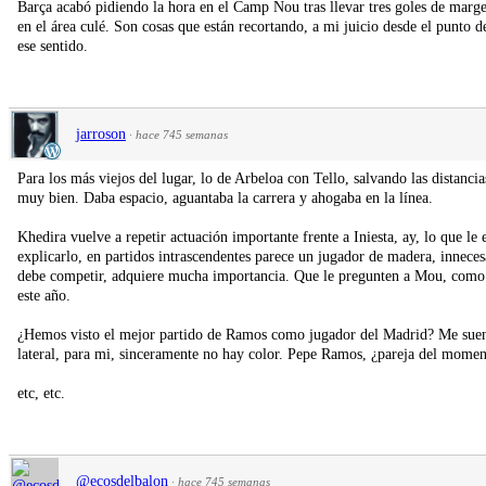
Barça acabó pidiendo la hora en el Camp Nou tras llevar tres goles de margen
en el área culé. Son cosas que están recortando, a mi juicio desde el punto 
ese sentido.
jarroson
·
hace 745 semanas
Para los más viejos del lugar, lo de Arbeloa con Tello, salvando las distan
muy bien. Daba espacio, aguantaba la carrera y ahogaba en la línea.
Khedira vuelve a repetir actuación importante frente a Iniesta, ay, lo que 
explicarlo, en partidos intrascendentes parece un jugador de madera, innec
debe competir, adquiere mucha importancia. Que le pregunten a Mou, como 
este año.
¿Hemos visto el mejor partido de Ramos como jugador del Madrid? Me suen
lateral, para mi, sinceramente no hay color. Pepe Ramos, ¿pareja del mome
etc, etc.
@ecosdelbalon
·
hace 745 semanas