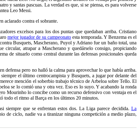
atro y santas pascuas. La verdad es que, si se piensa, es para volverse
lantea Leo Messi.
en aclarado contra el sobrante.
zadores excelsos para los dos puntas que quedaban arriba. Cristiano
laro
mejor jugador de su campeonato
esta temporada. Y Benzema es el
a contra Busquets, Mascherano, Puyol y Adriano fue un baño total, una
ue circular, atrapar a Mascherano y quedárselo consigo, propiciando
ema de situarlo como central durante las defensas posicionales queda
en defensa pero no halló la calma para aprovechar lo que había arriba.
siempre el último centrocampista y Busquets, a jugar por delante del
 merece mención el soberbio trabajo técnico de Arbeloa sobre Tello. El
rbeloa se lo comió una y otra vez. Eso es lo suyo. Y acabando la ronda
pero Mourinho lo concibe como un recurso defensivo con ventaja en el
tó todo el ritmo al Barça en los últimos 20 minutos.
si siempre que se enfrentan estos dos. La Liga parece decidida.
La
o de ciclo, nadie va a tiranizar ninguna competición a medio plazo,