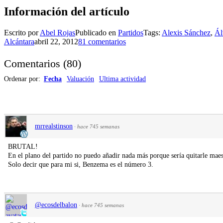
Información del artículo
Escrito por
Abel Rojas
Publicado en
Partidos
Tags:
Alexis Sánchez
,
Ál
Alcántara
abril 22, 2012
81 comentarios
Comentarios
(
80
)
Ordenar por:
Fecha
Valuación
Ultima actividad
mrrealstinson
·
hace 745 semanas
BRUTAL!
En el plano del partido no puedo añadir nada más porque sería quitarle maest
Solo decir que para mi si, Benzema es el número 3.
@ecosdelbalon
·
hace 745 semanas