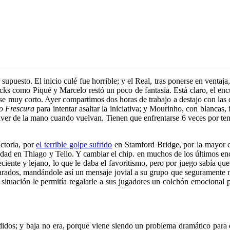
r supuesto. El inicio culé fue horrible; y el Real, tras ponerse en ven
ks como Piqué y Marcelo restó un poco de fantasía. Está claro, el encue
se muy corto. Ayer compartimos dos horas de trabajo a destajo con las
o Frescura
para intentar asaltar la iniciativa; y Mourinho, con blancas,
olver de la mano cuando vuelvan. Tienen que enfrentarse 6 veces por 
ictoria, por
el terrible golpe sufrido
en Stamford Bridge, por la mayor ce
idad en Thiago y Tello. Y cambiar el chip.
en muchos de los últimos en
nte y lejano, lo que le daba el favoritismo, pero por juego sabía qu
carados, mandándole así un mensaje jovial a su grupo que seguramente ne
 situación le permitía regalarle a sus jugadores un colchón emocional 
didos; y baja no era, porque viene siendo un problema dramático para 