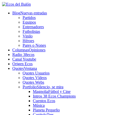
Blog
Nuevas entradas
Partidos
Equipos
Entrenadores
Futbolistas
Vinilo
Héroes
Pares o Nones
Columnas
Opiniones
Radio 38ecos
Canal Youtube
Origen Ecos
Quotes
Ventana
Quotes Usuarios
Quotes Vídeos
Quotes Webs
Portfolio
Silencio, se mira
Magnolia
Fútbol y Cine
Intros 38 Ecos Champions
Cuentos Ecos
Música
Planeta Pequeño
CapituloTres