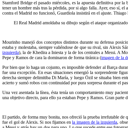
Stamford Bridge el pasado miércoles, es la apuesta definitiva por la
tener un hombre más tras la pérdida, por si algo falla. Ayer, eso sí, 
contra el Madrid no funcionó, Guardiola insistirá en el ajuste. Thiag
El Real Madrid amoldaba su dibujo según el ataque organizado d
..
…..
Mourinho manejó dos conceptos distintos durante su defensa posiciona
estaba y molestaba, siempre valiéndose de que su rival, sin Alexis Sánc
izquierda
), la de Khedira a Iniesta y la de los centrales a Messi. A M
Pepe y Ramos de cara la dominaron de forma tiránica (
imagen de la d
Por bien que lo haga un cojunto, es imposible defender al Barça duran
fue una excepción. En esas situaciones emergió la sorprendente figu
derecha siempre delimitiba Di María, y luego Özil se situaba bien ent
acierto y sumó robos con continuidad por pura sorpresa durante el pas
Una vez asentada la línea, ésta tenía un comportamiento muy paciente
una objetivo directo, para ello ya estaban Pepe y Ramos. Gran parte d
..
…..
El partido, de forma muy bonita, nos ofreció la prueba irrefutable de
fue el gol de Alexis. Si nos fijamos en
la imagen de la izquierda
, obs
a Messi y atrás hay un dos para uno. Lo que sucede entre ese fotogr