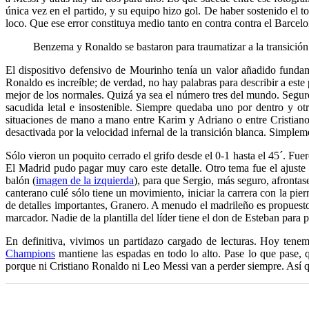
única vez en el partido, y su equipo hizo gol. De haber sostenido el t
loco. Que ese error constituya medio tanto en contra contra el Barcel
Benzema y Ronaldo se bastaron para traumatizar a la transición d
El dispositivo defensivo de Mourinho tenía un valor añadido fundam
Ronaldo es increíble; de verdad, no hay palabras para describir a est
mejor de los normales. Quizá ya sea el número tres del mundo. Seguro
sacudida letal e insostenible. Siempre quedaba uno por dentro y ot
situaciones de mano a mano entre Karim y Adriano o entre Cristiano 
desactivada por la velocidad infernal de la transición blanca. Simplem
Sólo vieron un poquito cerrado el grifo desde el 0-1 hasta el 45´. Fu
El Madrid pudo pagar muy caro este detalle. Otro tema fue el ajuste
balón (
imagen de la izquierda
), para que Sergio, más seguro, afrontas
canterano culé sólo tiene un movimiento, iniciar la carrera con la pi
de detalles importantes, Granero. A menudo el madrileño es propuest
marcador. Nadie de la plantilla del líder tiene el don de Esteban para
En definitiva, vivimos un partidazo cargado de lecturas. Hoy tene
Champions
mantiene las espadas en todo lo alto. Pase lo que pase,
porque ni Cristiano Ronaldo ni Leo Messi van a perder siempre. Así q