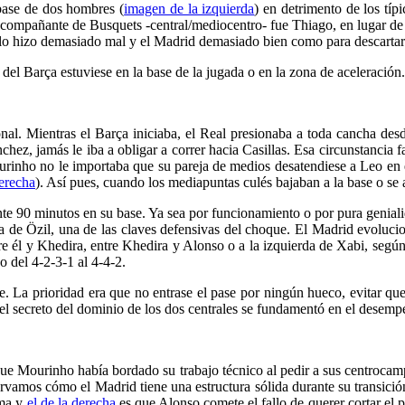
 base de dos hombres (
imagen de la izquierda
) en detrimento de los típ
el acompañante de Busquets -central/mediocentro- fue Thiago, en lugar de 
o lo hizo demasiado mal y el Madrid demasiado bien como para descartar
el Barça estuviese en la base de la jugada o en la zona de aceleración.
l. Mientras el Barça iniciaba, el Real presionaba a toda cancha desde 
hez, jamás le iba a obligar a correr hacia Casillas. Esa circunstancia f
ourinho no le importaba que su pareja de medios desatendiese a Leo en es
erecha
). Así pues, cuando los mediapuntas culés bajaban a la base o se 
te 90 minutos en su base. Ya sea por funcionamiento o por pura genialida
ra de Özil, una de las claves defensivas del choque. El Madrid evoluc
re él y Khedira, entre Khedira y Alonso o a la izquierda de Xabi, según 
o del 4-2-3-1 al 4-4-2.
. La prioridad era que no entrase el pase por ningún hueco, evitar que 
el secreto del dominio de los dos centrales se fundamentó en el desemp
 que Mourinho había bordado su trabajo técnico al pedir a sus centrocam
ervamos cómo el Madrid tiene una estructura sólida durante su transició
ama y
el de la derecha
es que Alonso comete el fallo de querer cortar el 