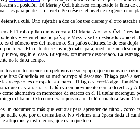
olosarra su posición, Di María y Özil hubiesen completado la línea de cu
ona… es para perder la chaveta. Pero ése es el nivel de exigencia que p
efensiva culé. Uno sujetaba a dos de los tres cierres y el otro atacaba 
ental: El robo pillaba muy cerca a Di María, Alonso y Özil. Tres lan
e portento. Vive en el mismo país que Messi y se ha destacado como el c
, es el número tres del momento. Sin paños calientes, lo de esta dupl
ro por fuera. El centrado se las ingeniaba para, mediante un desmarq
y Puyol, según el caso. Busquets, totalmente desbordado. La estratag
ente no le daba tiempo.
eron los minutos menos competitivos de su equipo, que mantuvo el rigor 
 que hizo Guardiola en su mediocampo al descanso. Thiago pasó a ser 
e las recepciones de espaldas a marco. Thiago así creció algo. También
erna izquierda y arrastrar el balón ya en movimiento con la derecha, y A
o como alternativa en momentos de atascos en el 11 titular merengue, 
 proteger el balón. O lo conserva o provoca un balón parado a favor. Cor
mos un documento más que estudiar para aprender de fútbol, como ca
 que nadie opte por el dramatismo. No vivimos una época dada al cambi
ue aflojemos y disfrutemos, que es lo que toca.