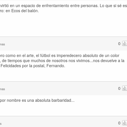
irtió en un espacio de enfrentamiento entre personas. Lo que si sé es
ro: en Ecos del balón.
0
anas
ro como en el arte, el fútbol es imperedecero absoluto de un color
o, de tiempos que muchos de nosotros nos vivimos...nos devuelve a la
. Felicidades por la postal, Fernando.
0
anas
por nombre es una absoluta barbaridad...
0
as