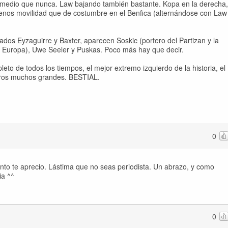
 medio que nunca. Law bajando también bastante. Kopa en la derecha,
enos movilidad que de costumbre en el Benfica (alternándose con Law
ados Eyzaguirre y Baxter, aparecen Soskic (portero del Partizan y la
Europa), Uwe Seeler y Puskas. Poco más hay que decir.
to de todos los tiempos, el mejor extremo izquierdo de la historia, el
 otros muchos grandes. BESTIAL.
0
nto te aprecio. Lástima que no seas periodista. Un abrazo, y como
ia ^^
0