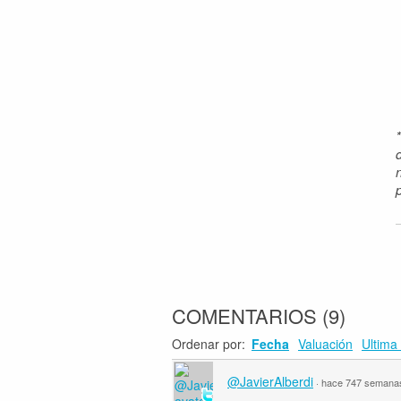
COMENTARIOS
(
9
)
Ordenar por:
Fecha
Valuación
Ultima 
@JavierAlberdi
·
hace 747 semana