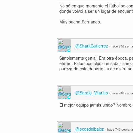
No sé en que momento el fútbol se conv
donde volvió a ser un lugar de encuent
Muy buena Fernando.
@SharkGutierrez
·
hace 746 sem
Simplemente genial. Era otra época, pe
etéreo. Estas postales con sabor añej
pureza de este deporte: la de disfrutar
@Sergio_Vilarino
·
hace 746 sem
El mejor equipo jamás unido? Nombre 
@ecosdelbalon
·
hace 746 seman