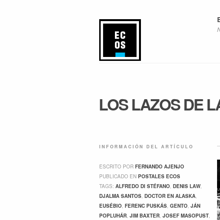
LOS LAZOS DE L
INFORMACIÓN DEL ARTÍCULO
ESCRITO POR
FERNANDO AJENJO
PUBLICADO EN
POSTALES ECOS
TAGS:
ALFREDO DI STÉFANO
,
DENIS LAW
,
DJALMA SANTOS
,
DOCTOR EN ALASKA
,
EUSÉBIO
,
FERENC PUSKÁS
,
GENTO
,
JÁN
POPLUHÁR
,
JIM BAXTER
,
JOSEF MASOPUST
,