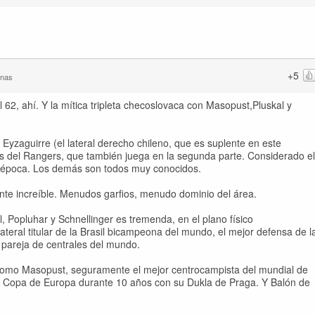
+5
anas
 62, ahí. Y la mítica tripleta checoslovaca con Masopust,Pluskal y
Eyzaguirre (el lateral derecho chileno, que es suplente en este
océs del Rangers, que también juega en la segunda parte. Considerado el
la época. Los demás son todos muy conocidos.
nte increíble. Menudos garfios, menudo dominio del área.
, Popluhar y Schnellinger es tremenda, en el plano físico
teral titular de la Brasil bicampeona del mundo, el mejor defensa de l
 pareja de centrales del mundo.
como Masopust, seguramente el mejor centrocampista del mundial de
la Copa de Europa durante 10 años con su Dukla de Praga. Y Balón de