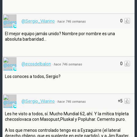
0
@Sergio_Vilarino
·
hace 746 semanas
El mejor equipo jamás unido? Nombre por nombre es una
absoluta barbaridad...
0
@ecosdelbalon
·
hace 746 semanas
Los conoces a todos, Sergio?
+5
@Sergio_Vilarino
·
hace 746 semanas
Les he visto a todos, sí. Mucho Mundial 62, ahí. Y la mítica tripleta
checoslovaca con Masopust,Pluskal y Popluhar. Cemento puro.
A los que menos controlado tengo es a Eyzaguirre (el lateral
derecho chileno, que es suplente en este partido), y a Jim Baxter,