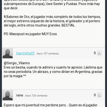
subcampeones de Europa), Uwe Seeler y Puskas. Poco más hay
que decir.
8 Balones de Oro, el jugador más completo de todos los tiempos,
el mejor extremo izquierdo de la historia, el goleador y el portero
del siglo, entre otros muchos grandes. BESTIAL.
PD: Masopust es jugador MUY Ecos.
0
GarrinchaCF
·
hace 737 semanas
@Sergio_Vilarino
Eres un bestia, cuando te admiro y cuanto te aprecio. Lástima que
no seas periodista. Un abrazo, y como dirían en Argentina, gracias
por la magia ^^
0
rene
·
hace 726 semanas
Espero que mi juventud me perdone pero... Quien es el jugador