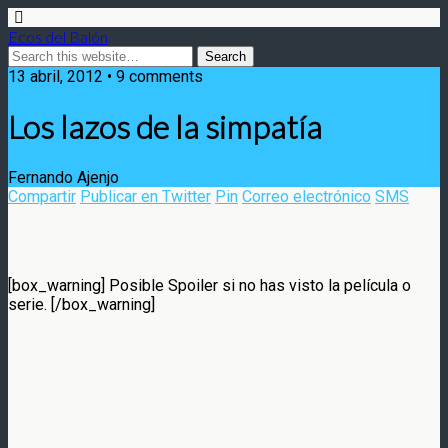
Ecos del Balón
13 abril, 2012 • 9 comments
Los lazos de la simpatía
Fernando Ajenjo
Compartir
Publicar en Twitter
Pin
Correo electrónico
SMS
[box_warning] Posible Spoiler si no has visto la película o
serie. [/box_warning]