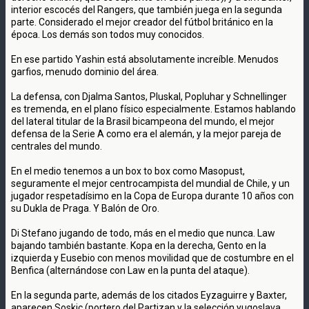
interior escocés del Rangers, que también juega en la segunda
parte. Considerado el mejor creador del fútbol británico en la
época. Los demás son todos muy conocidos.
En ese partido Yashin está absolutamente increíble. Menudos
garfios, menudo dominio del área.
La defensa, con Djalma Santos, Pluskal, Popluhar y Schnellinger
es tremenda, en el plano físico especialmente. Estamos hablando
del lateral titular de la Brasil bicampeona del mundo, el mejor
defensa de la Serie A como era el alemán, y la mejor pareja de
centrales del mundo.
En el medio tenemos a un box to box como Masopust,
seguramente el mejor centrocampista del mundial de Chile, y un
jugador respetadísimo en la Copa de Europa durante 10 años con
su Dukla de Praga. Y Balón de Oro.
Di Stefano jugando de todo, más en el medio que nunca. Law
bajando también bastante. Kopa en la derecha, Gento en la
izquierda y Eusebio con menos movilidad que de costumbre en el
Benfica (alternándose con Law en la punta del ataque).
En la segunda parte, además de los citados Eyzaguirre y Baxter,
aparecen Soskic (portero del Partizan y la selección yugoslava