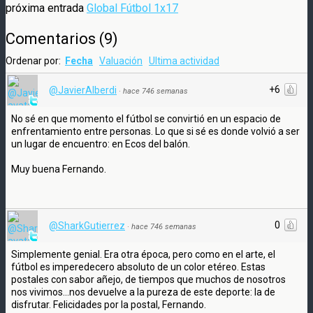
próxima entrada
Global Fútbol 1x17
Comentarios
(
9
)
Ordenar por:
Fecha
Valuación
Ultima actividad
+6
@JavierAlberdi
·
hace 746 semanas
No sé en que momento el fútbol se convirtió en un espacio de
enfrentamiento entre personas. Lo que si sé es donde volvió a ser
un lugar de encuentro: en Ecos del balón.
Muy buena Fernando.
0
@SharkGutierrez
·
hace 746 semanas
Simplemente genial. Era otra época, pero como en el arte, el
fútbol es imperedecero absoluto de un color etéreo. Estas
postales con sabor añejo, de tiempos que muchos de nosotros
nos vivimos...nos devuelve a la pureza de este deporte: la de
disfrutar. Felicidades por la postal, Fernando.