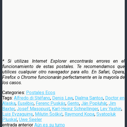
* Si utilizas Internet Explorer encontrarás errores en el
funcionamiento de estas postales. Te recomendamos que
utilices cualquier otro navegador para ello. En Safari, Opera,
Firefox o Chrome funcionarán perfectamente en la mayoría de
los casos.
Categories:
Postales Ecos
Tags:
Alfredo di Stéfano
,
Denis Law
,
Djalma Santos
,
Doctor en
Alaska
,
Eusébio
,
Ferenc Puskás
,
Gento
,
Ján Popluhár
,
Jim
Baxter
,
Josef Masopust
,
Karl-Heinz Schnellinger
,
Lev Yashin
,
Luis Eyzaguirre
,
Milutin Šoškić
,
Raymond Kopa
,
Svatopluk
Pluskal
,
Uwe Seeler
entrada anterior
Aún es su turno